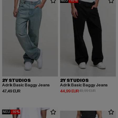
NEU
-10%
2Y STUDIOS
2Y STUDIOS
Adrik Basic Baggy Jeans
Adrik Basic Baggy Jeans
Derzeitiger Preis: 47,49 EUR
Derzeitiger Preis: 44,99 EUR
Aktionspreis:
47,49 EUR
44,99 EUR
49,99 EUR
NEU
-16%