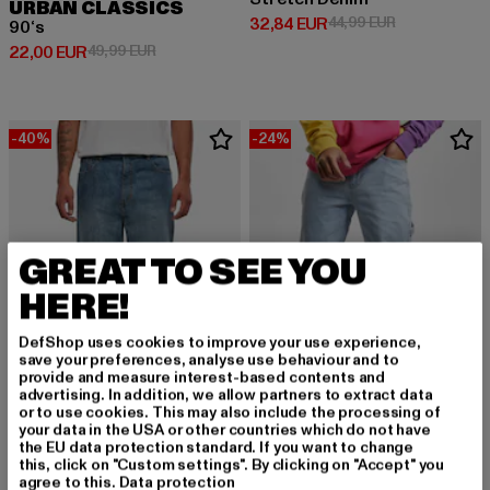
URBAN CLASSICS
Derzeitiger Preis: 32,84 EUR
Aktionspreis:
32,84 EUR
44,99 EUR
90‘s
Derzeitiger Preis: 22,00 EUR
Aktionspreis: 49,99 EUR
22,00 EUR
49,99 EUR
-40%
-24%
GREAT TO SEE YOU
HERE!
DefShop uses cookies to improve your use experience,
save your preferences, analyse use behaviour and to
provide and measure interest-based contents and
advertising. In addition, we allow partners to extract data
or to use cookies. This may also include the processing of
your data in the USA or other countries which do not have
URBAN CLASSICS
KARL KANI
the EU data protection standard. If you want to change
Cropped Tapered
KMI-PL063-090-13 KK Retro Baggy Workwear Denim
this, click on "Custom settings". By clicking on "Accept" you
agree to this.
Data protection
Derzeitiger Preis: 29,99 EUR
Aktionspreis: 49,99 EUR
Derzeitiger Preis: 68,39 EUR
Aktionspreis:
29,99 EUR
49,99 EUR
68,39 EUR
89,99 EUR