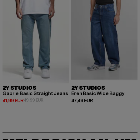
2Y STUDIOS
2Y STUDIOS
Gabrie Basic Straight Jeans
Eren Basic Wide Baggy
Derzeitiger Preis: 41,99 EUR
Aktionspreis: 49,99 EUR
Derzeitiger Preis: 47,49 EUR
41,99 EUR
49,99 EUR
47,49 EUR