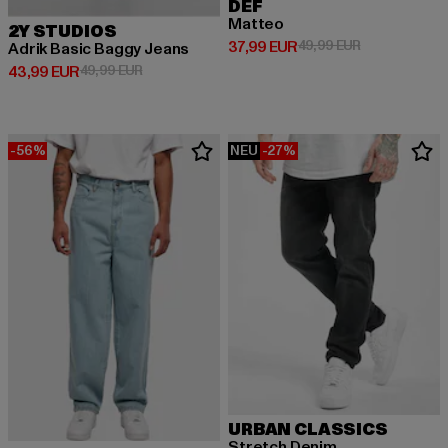
DEF
Matteo
2Y STUDIOS
Derzeitiger Preis: 37,99 EUR
Aktionspreis:
37,99 EUR
49,99 EUR
Adrik Basic Baggy Jeans
Derzeitiger Preis: 43,99 EUR
Aktionspreis: 49,99 EUR
43,99 EUR
49,99 EUR
-56%
NEU
-27%
URBAN CLASSICS
Stretch Denim