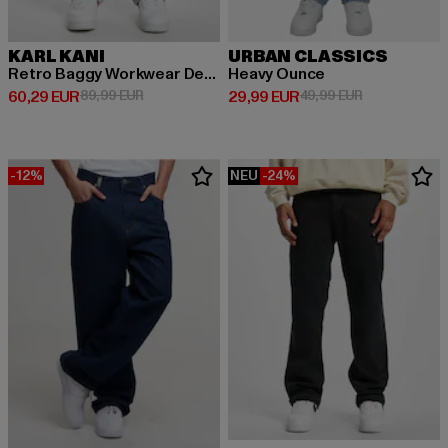
KARL KANI
URBAN CLASSICS
Retro Baggy Workwear Denim Loose Fit
Heavy Ounce
Derzeitiger Preis: 60,29 EUR
Aktionspreis: 89,99 EUR
Derzeitiger Preis: 29,99 EUR
Aktionspreis:
60,29 EUR
89,99 EUR
29,99 EUR
49,99 EUR
-12%
NEU
-24%