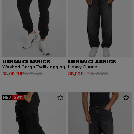
URBAN CLASSICS
URBAN CLASSICS
Washed Cargo Twill Jogging
Heavy Ounce
Derzeitiger Preis: 38,99 EUR
Aktionspreis: 59,99 EUR
Derzeitiger Preis: 38,99 EUR
Aktionspreis:
38,99 EUR
59,99 EUR
38,99 EUR
49,99 EUR
NEU
-29%