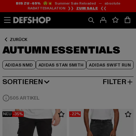
BIS ZU -65%
😲💥 Summer Sale Reloaded — absolute
Zum
Zum
Zum
RABATTESKALATION ❯❯
ZUM SALE
❮❮
Inhalt
Fußzeile
Produktraster
springen
springen
springen
ZURÜCK
AUTUMN ESSENTIALS
ADIDAS NMD
ADIDAS STAN SMITH
ADIDAS SWIFT RUN
SORTIEREN
FILTER
BELIEBTESTE
505 ARTIKEL
NEU
-35%
-22%