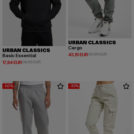
URBAN CLASSICS
Cargo
URBAN CLASSICS
Derzeitiger Preis: 43,19 EUR
Aktionspreis: 
43,19 EUR
59,99 EUR
Basic Essential
Derzeitiger Preis: 17,84 EUR
Aktionspreis: 34,99 EUR
17,84 EUR
34,99 EUR
-50%
-33%