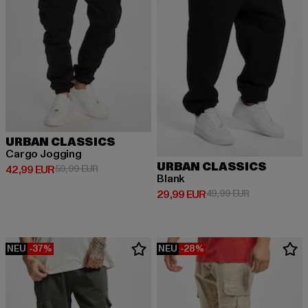
URBAN CLASSICS
Cargo Jogging
URBAN CLASSICS
Derzeitiger Preis: 42,99 EUR
Aktionspreis: 59,99 EUR
42,99 EUR
59,99 EUR
Blank
Derzeitiger Preis: 29,99 EUR
Aktionspreis:
29,99 EUR
49,99 EUR
NEU
-37%
NEU
-28%