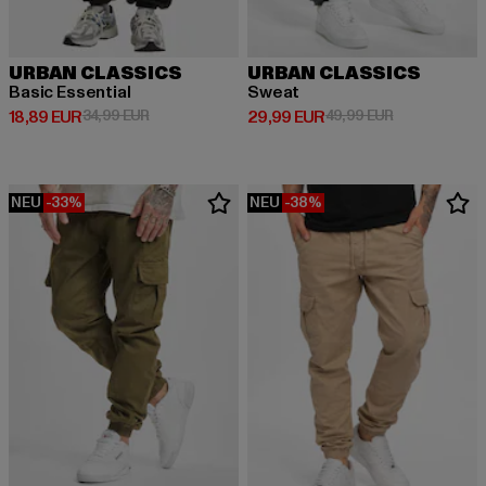
URBAN CLASSICS
URBAN CLASSICS
Basic Essential
Sweat
Derzeitiger Preis: 18,89 EUR
Aktionspreis: 34,99 EUR
Derzeitiger Preis: 29,99 EUR
Aktionspreis:
18,89 EUR
34,99 EUR
29,99 EUR
49,99 EUR
NEU
-33%
NEU
-38%