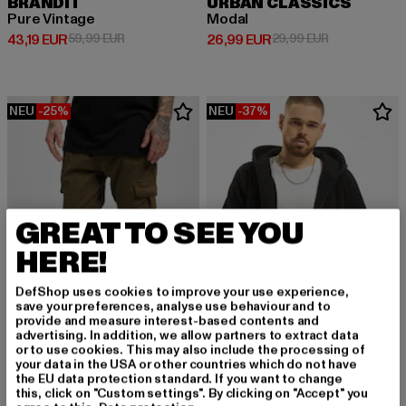
BRANDIT
URBAN CLASSICS
Pure Vintage
Modal
Derzeitiger Preis: 43,19 EUR
Aktionspreis: 59,99 EUR
Derzeitiger Preis: 26,99 EUR
Aktionspreis:
43,19 EUR
59,99 EUR
26,99 EUR
29,99 EUR
NEU
-25%
NEU
-37%
GREAT TO SEE YOU
HERE!
DefShop uses cookies to improve your use experience,
save your preferences, analyse use behaviour and to
provide and measure interest-based contents and
advertising. In addition, we allow partners to extract data
or to use cookies. This may also include the processing of
URBAN CLASSICS
URBAN CLASSICS
your data in the USA or other countries which do not have
Cargo
Zip Hoody
the EU data protection standard. If you want to change
this, click on "Custom settings". By clicking on "Accept" you
Derzeitiger Preis: 44,99 EUR
Aktionspreis: 59,99 EUR
Derzeitiger Preis: 37,79 EUR
Aktionspreis: 
44,99 EUR
59,99 EUR
37,79 EUR
59,99 EUR