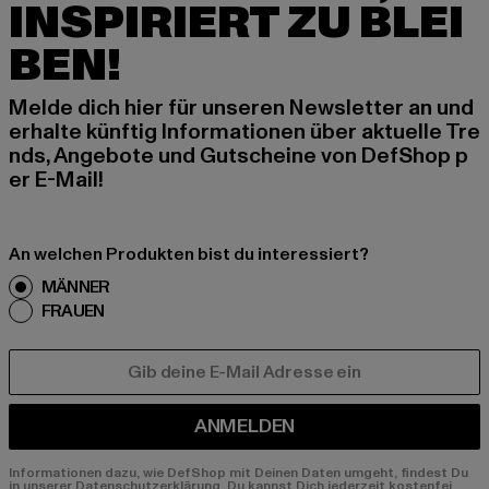
INSPIRIERT ZU BLEI
BEN!
Melde dich hier für unseren Newsletter an und
erhalte künftig Informationen über aktuelle Tre
nds, Angebote und Gutscheine von DefShop p
er E-Mail!
An welchen Produkten bist du interessiert?
MÄNNER
FRAUEN
E-MAIL
ANMELDEN
Informationen dazu, wie DefShop mit Deinen Daten umgeht, findest Du
in unserer Datenschutzerklärung. Du kannst Dich jederzeit kostenfei