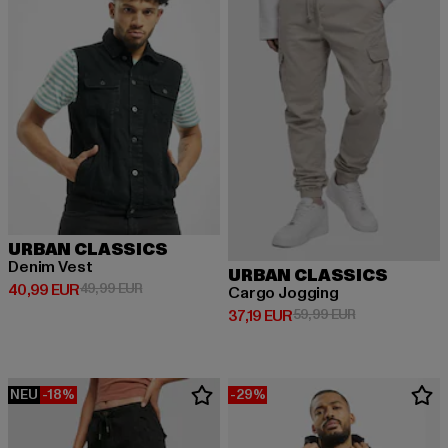
URBAN CLASSICS
Denim Vest
URBAN CLASSICS
Derzeitiger Preis: 40,99 EUR
Aktionspreis: 49,99 EUR
40,99 EUR
49,99 EUR
Cargo Jogging
Derzeitiger Preis: 37,19 EUR
Aktionspreis: 
37,19 EUR
59,99 EUR
NEU
-18%
-29%