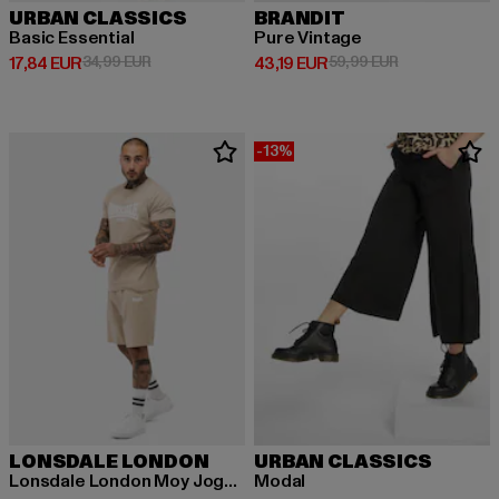
URBAN CLASSICS
BRANDIT
Basic Essential
Pure Vintage
Derzeitiger Preis: 17,84 EUR
Aktionspreis: 34,99 EUR
Derzeitiger Preis: 43,19 EUR
Aktionspreis: 
17,84 EUR
34,99 EUR
43,19 EUR
59,99 EUR
-13%
LONSDALE LONDON
URBAN CLASSICS
Lonsdale London Moy Jogginganzüge
Modal