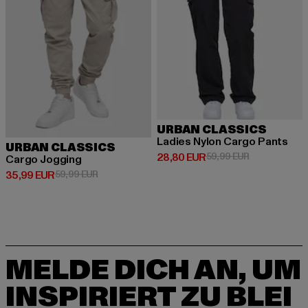
URBAN CLASSICS
Ladies Nylon Cargo Pants
URBAN CLASSICS
Derzeitiger Preis: 28,80 EUR
Aktionspreis:
28,80 EUR
59,99 EUR
Cargo Jogging
Derzeitiger Preis: 35,99 EUR
Aktionspreis: 59,99 EUR
35,99 EUR
59,99 EUR
MELDE DICH AN, UM
INSPIRIERT ZU BLEI