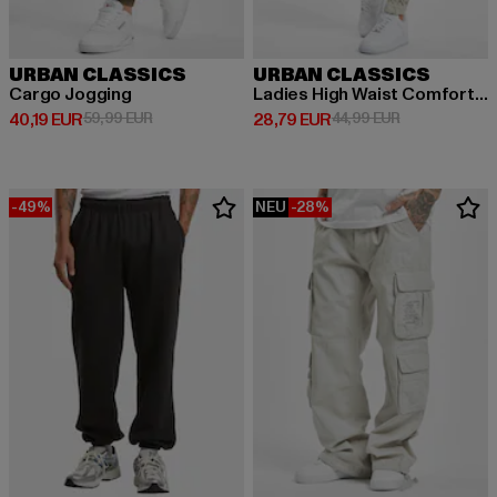
URBAN CLASSICS
URBAN CLASSICS
Cargo Jogging
Ladies High Waist Comfort Jogging
Derzeitiger Preis: 40,19 EUR
Aktionspreis: 59,99 EUR
Derzeitiger Preis: 28,79 EUR
Aktionspreis:
40,19 EUR
59,99 EUR
28,79 EUR
44,99 EUR
-49%
NEU
-28%