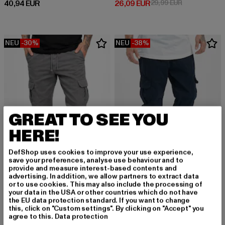
Derzeitiger Preis: 40,94 EUR
Derzeitiger Preis: 26,09 EUR
Aktionspreis:
40,94 EUR
26,09 EUR
29,99 EUR
NEU
-30%
NEU
-38%
GREAT TO SEE YOU
HERE!
DefShop uses cookies to improve your use experience,
save your preferences, analyse use behaviour and to
provide and measure interest-based contents and
advertising. In addition, we allow partners to extract data
URBAN CLASSICS
or to use cookies. This may also include the processing of
Cargo
your data in the USA or other countries which do not have
URBAN CLASSICS
the EU data protection standard. If you want to change
Derzeitiger Preis: 37,19 EUR
Aktionspreis: 
37,19 EUR
59,99 EUR
Cargo
this, click on "Custom settings". By clicking on "Accept" you
Derzeitiger Preis: 41,99 EUR
Aktionspreis: 59,99 EUR
41,99 EUR
59,99 EUR
agree to this.
Data protection