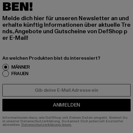
BEN!
Melde dich hier für unseren Newsletter an und
erhalte künftig Informationen über aktuelle Tre
nds, Angebote und Gutscheine von DefShop p
er E-Mail!
An welchen Produkten bist du interessiert?
MÄNNER
FRAUEN
E-MAIL
ANMELDEN
Informationen dazu, wie DefShop mit Deinen Daten umgeht, findest Du
in unserer Datenschutzerklärung. Du kannst Dich jederzeit kostenfei
abmelden.
Datenschutzerklärung lesen.