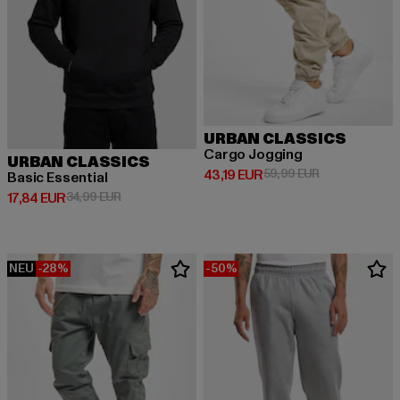
URBAN CLASSICS
Cargo Jogging
URBAN CLASSICS
Derzeitiger Preis: 43,19 EUR
Aktionspreis: 
43,19 EUR
59,99 EUR
Basic Essential
Derzeitiger Preis: 17,84 EUR
Aktionspreis: 34,99 EUR
17,84 EUR
34,99 EUR
NEU
-28%
-50%