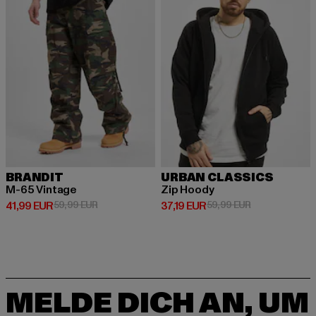
BRANDIT
URBAN CLASSICS
M-65 Vintage
Zip Hoody
Derzeitiger Preis: 41,99 EUR
Aktionspreis: 59,99 EUR
Derzeitiger Preis: 37,19 EUR
Aktionspreis: 
41,99 EUR
59,99 EUR
37,19 EUR
59,99 EUR
MELDE DICH AN, UM