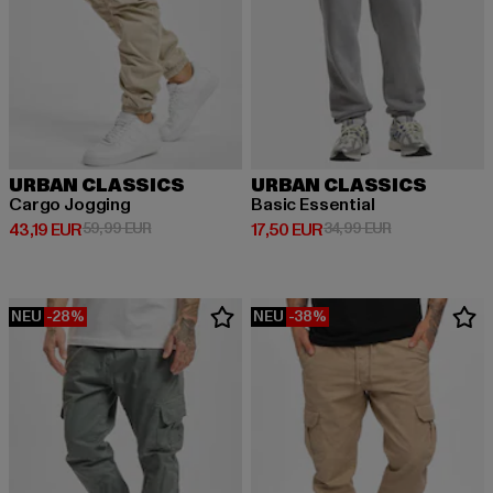
URBAN CLASSICS
URBAN CLASSICS
Cargo Jogging
Basic Essential
Derzeitiger Preis: 43,19 EUR
Aktionspreis: 59,99 EUR
Derzeitiger Preis: 17,50 EUR
Aktionspreis: 
43,19 EUR
59,99 EUR
17,50 EUR
34,99 EUR
NEU
-28%
NEU
-38%