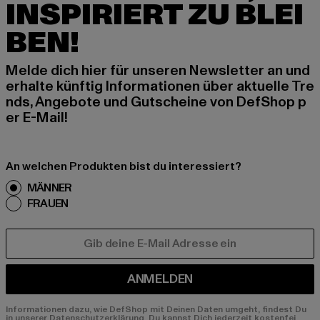
INSPIRIERT ZU BLEI
BEN!
Melde dich hier für unseren Newsletter an und
erhalte künftig Informationen über aktuelle Tre
nds, Angebote und Gutscheine von DefShop p
er E-Mail!
An welchen Produkten bist du interessiert?
MÄNNER
FRAUEN
E-MAIL
ANMELDEN
Informationen dazu, wie DefShop mit Deinen Daten umgeht, findest Du
in unserer Datenschutzerklärung. Du kannst Dich jederzeit kostenfei