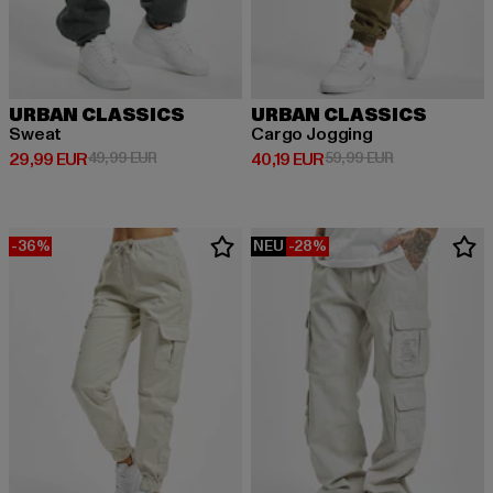
URBAN CLASSICS
URBAN CLASSICS
Sweat
Cargo Jogging
Derzeitiger Preis: 29,99 EUR
Aktionspreis: 49,99 EUR
Derzeitiger Preis: 40,19 EUR
Aktionspreis: 
29,99 EUR
49,99 EUR
40,19 EUR
59,99 EUR
-36%
NEU
-28%