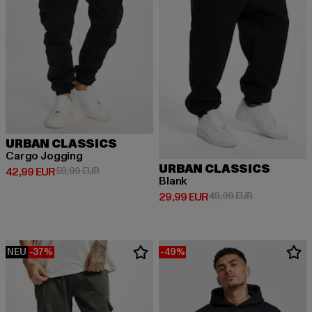
URBAN CLASSICS
Cargo Jogging
URBAN CLASSICS
Derzeitiger Preis: 42,99 EUR
Aktionspreis: 59,99 EUR
42,99 EUR
59,99 EUR
Blank
Derzeitiger Preis: 29,99 EUR
Aktionspreis:
29,99 EUR
49,99 EUR
NEU
-37%
-49%