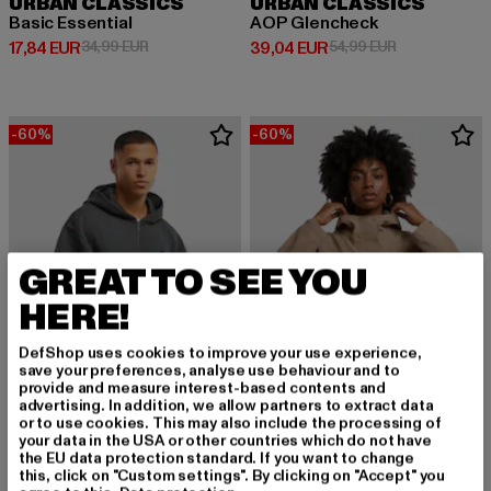
URBAN CLASSICS
URBAN CLASSICS
Basic Essential
AOP Glencheck
Derzeitiger Preis: 17,84 EUR
Aktionspreis: 34,99 EUR
Derzeitiger Preis: 39,04 EUR
Aktionspreis:
17,84 EUR
34,99 EUR
39,04 EUR
54,99 EUR
-60%
-60%
GREAT TO SEE YOU
HERE!
DefShop uses cookies to improve your use experience,
save your preferences, analyse use behaviour and to
provide and measure interest-based contents and
advertising. In addition, we allow partners to extract data
or to use cookies. This may also include the processing of
KARL KANI
your data in the USA or other countries which do not have
KK Kani Icy Dancer Zip Hoodie
the EU data protection standard. If you want to change
AIMN
this, click on "Custom settings". By clicking on "Accept" you
Derzeitiger Preis: 36,00 EUR
Aktionspreis: 89,99 EUR
36,00 EUR
89,99 EUR
Oversized Anorak