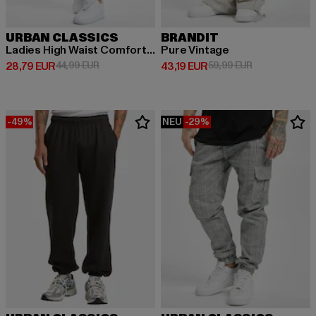
URBAN CLASSICS
BRANDIT
Ladies High Waist Comfort Jogging
Pure Vintage
Derzeitiger Preis: 28,79 EUR
Aktionspreis: 44,99 EUR
Derzeitiger Preis: 43,19 EUR
Aktionspreis: 
28,79 EUR
44,99 EUR
43,19 EUR
59,99 EUR
-49%
NEU
-29%