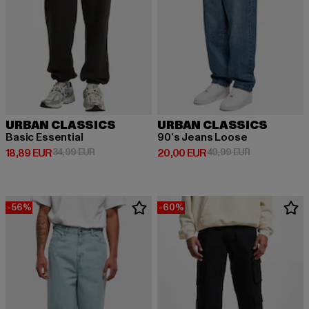
URBAN CLASSICS
URBAN CLASSICS
Basic Essential
90‘s Jeans Loose
Derzeitiger Preis: 18,89 EUR
Aktionspreis: 34,99 EUR
Derzeitiger Preis: 20,00 EUR
Aktionspreis:
18,89 EUR
34,99 EUR
20,00 EUR
49,99 EUR
-56%
-60%