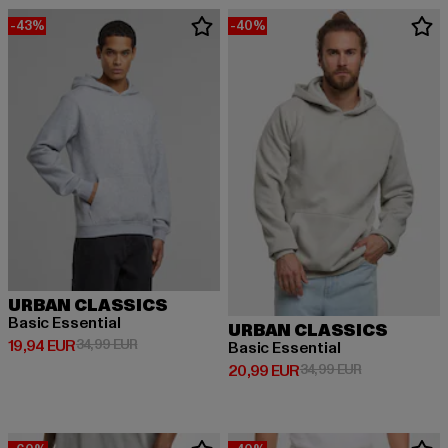
-43%
-40%
URBAN CLASSICS
Basic Essential
URBAN CLASSICS
Derzeitiger Preis: 19,94 EUR
Aktionspreis: 34,99 EUR
19,94 EUR
34,99 EUR
Basic Essential
Derzeitiger Preis: 20,99 EUR
Aktionspreis:
20,99 EUR
34,99 EUR