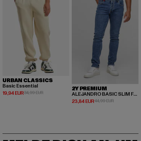
URBAN CLASSICS
Basic Essential
2Y PREMIUM
Derzeitiger Preis: 19,94 EUR
Aktionspreis: 34,99 EUR
19,94 EUR
34,99 EUR
ALEJANDRO BASIC SLIM FIT JEANS
Derzeitiger Preis: 23,84 EUR
Aktionspreis:
23,84 EUR
44,99 EUR