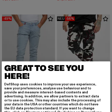
-49%
NEU
-56%
GREAT TO SEE YOU
HERE!
DefShop uses cookies to improve your use experience,
URBAN CLASSICS
save your preferences, analyse use behaviour and to
provide and measure interest-based contents and
Camo Cargo Jogging 2.0
2Y PREMIUM
advertising. In addition, we allow partners to extract data
Derzeitiger Preis: 24,20 EUR
Aktionspreis:
24,20 EUR
54,99 EUR
ALEJANDRO BASIC SLIM FIT JEANS
or to use cookies. This may also include the processing of
your data in the USA or other countries which do not have
Derzeitiger Preis: 22,94 EUR
Aktionspreis: 44,99 EUR
22,94 EUR
44,99 EUR
the EU data protection standard. If you want to change