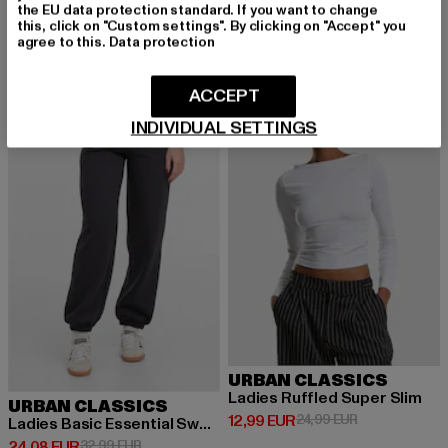
Ladies Skinny High Waist Open Hem Jeans
the EU data protection standard. If you want to change
Derzeitiger Preis: 25,00 EUR
Aktionspreis:
25,00 EUR
49,99 EUR
this, click on "Custom settings". By clicking on "Accept" you
agree to this.
Data protection
ACCEPT
NEU
-27%
-48%
INDIVIDUAL SETTINGS
URBAN CLASSICS
Ladies Ruffled Super Slim
URBAN CLASSICS
Derzeitiger Preis: 12,99 EUR
Aktionspreis: 
12,99 EUR
24,99 EUR
Ladies Basic Essential Sweatpants
Derzeitiger Preis: 24,08 EUR
Aktionspreis: 32,99 EUR
24,08 EUR
32,99 EUR