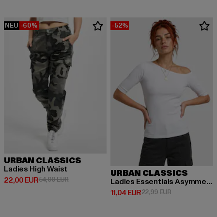
NEU
-60%
-52%
URBAN CLASSICS
Ladies High Waist
URBAN CLASSICS
Derzeitiger Preis: 22,00 EUR
Aktionspreis: 54,99 EUR
22,00 EUR
54,99 EUR
Ladies Essentials Asymmetric Rib
Derzeitiger Preis: 11,04 EUR
Aktionspreis: 2
11,04 EUR
22,99 EUR