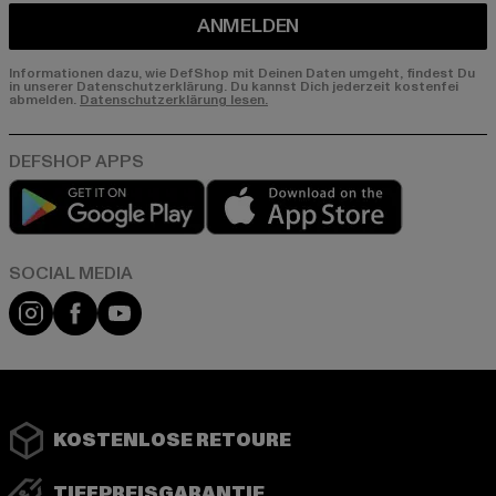
ANMELDEN
Informationen dazu, wie DefShop mit Deinen Daten umgeht, findest Du
in unserer Datenschutzerklärung. Du kannst Dich jederzeit kostenfei
abmelden.
Datenschutzerklärung lesen.
Play market
App store
Instagram
Facebook
YouTube
KOSTENLOSE RETOURE
TIEFPREISGARANTIE