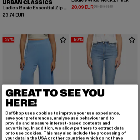
Ladies Wide Neck 2 Pack
URBAN CLASSICS
Derzeitiger Preis: 20,09 EUR
Aktionspreis:
20,09 EUR
29,99 EUR
Ladies Basic Essential Zip Hoody
Derzeitiger Preis: 23,74 EUR
23,74 EUR
-37%
-50%
GREAT TO SEE YOU
HERE!
DefShop uses cookies to improve your use experience,
save your preferences, analyse use behaviour and to
provide and measure interest-based contents and
URBAN CLASSICS
advertising. In addition, we allow partners to extract data
Ladies Modal
or to use cookies. This may also include the processing of
URBAN CLASSICS
your data in the USA or other countries which do not have
Derzeitiger Preis: 18,89 EUR
Aktionspreis: 29,99 EUR
18,89 EUR
29,99 EUR