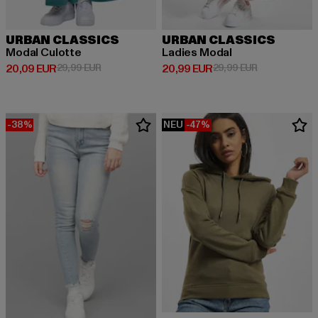
URBAN CLASSICS
URBAN CLASSICS
Modal Culotte
Ladies Modal
Derzeitiger Preis: 20,09 EUR
Aktionspreis: 29,99 EUR
Derzeitiger Preis: 20,99 EUR
Aktionspreis:
20,09 EUR
29,99 EUR
20,99 EUR
29,99 EUR
-38%
NEU
-47%