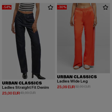
-54%
-30%
URBAN CLASSICS
Ladies Wide Leg
URBAN CLASSICS
Derzeitiger Preis: 23,09 EUR
Aktionspreis:
23,09 EUR
32,99 EUR
Ladies Straight Fit Denim
Derzeitiger Preis: 23,00 EUR
Aktionspreis: 49,99 EUR
23,00 EUR
49,99 EUR