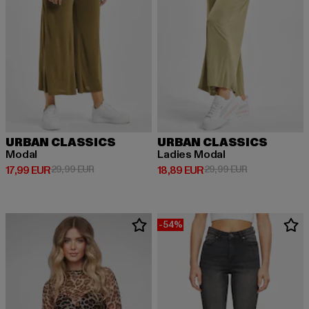
URBAN CLASSICS
URBAN CLASSICS
Modal
Ladies Modal
Derzeitiger Preis: 17,99 EUR
Aktionspreis: 29,99 EUR
Derzeitiger Preis: 18,89 EUR
Aktionspreis: 
17,99 EUR
29,99 EUR
18,89 EUR
29,99 EUR
-54%