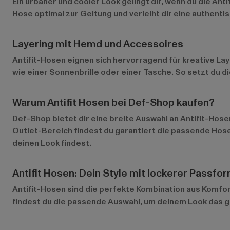
Ein urbaner und cooler Look gelingt dir, wenn du die An
Hose optimal zur Geltung und verleiht dir eine authenti
Layering mit Hemd und Accessoires
Antifit-Hosen eignen sich hervorragend für kreative La
wie einer Sonnenbrille oder einer Tasche. So setzt du 
Warum Antifit Hosen bei Def-Shop kaufen?
Def-Shop bietet dir eine breite Auswahl an Antifit-Hose
Outlet-Bereich
findest du garantiert die passende Hose
deinen Look findest.
Antifit Hosen: Dein Style mit lockerer Passfo
Antifit-Hosen sind die perfekte Kombination aus Komfort 
findest du die passende Auswahl, um deinem Look das gew