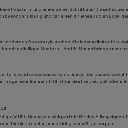
lockere Passform und einen tiefen Schritt aus. Diese beque
h besonders lässig und verleihen dir einen coolen Look, de
inen modernen Streetstyle stehen. Sie lassen dich sofort sty
r mit auffälligen Mustern – Antifit-Hosen bringen eine tre
erteilen und Accessoires kombinieren. Sie passen sowohl z
en. Trage sie mit einem T-Shirt für den Freizeitlook oder mi
ics
ndige Antifit-Hosen, die sich perfekt für den Alltag eignen
n und für einen coolen, unaufdringlichen Style sorgen.