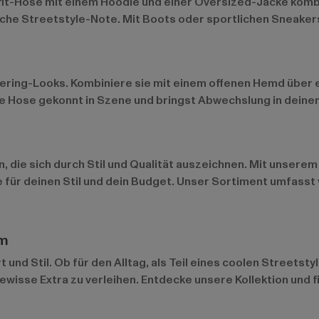
tifit-Hose mit einem Hoodie und einer Oversized-Jacke kombi
sche Streetstyle-Note. Mit Boots oder sportlichen Sneakers
yering-Looks. Kombiniere sie mit einem offenen Hemd über 
die Hose gekonnt in Szene und bringst Abwechslung in deine
n, die sich durch Stil und Qualität auszeichnen. Mit unser
 für deinen Stil und dein Budget. Unser Sortiment umfasst
rm
und Stil. Ob für den Alltag, als Teil eines coolen Streetst
isse Extra zu verleihen. Entdecke unsere Kollektion und fi