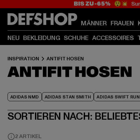
BIS ZU -65%
😲💥 Sum
MÄNNER
FRAUEN
NEU
BEKLEIDUNG
SCHUHE
ACCESSOIRES
INSPIRATION
ANTIFIT HOSEN
ANTIFIT HOSEN
ADIDAS NMD
ADIDAS STAN SMITH
ADIDAS SWIFT RUN
SORTIEREN NACH:
BELIEBTE
2 ARTIKEL