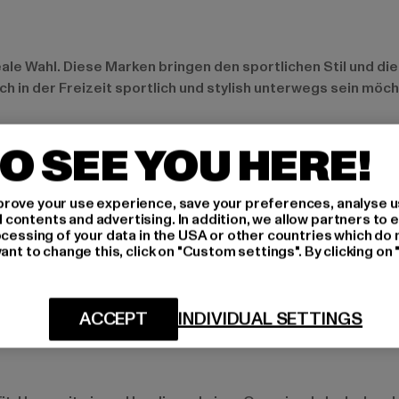
eale Wahl. Diese Marken bringen den sportlichen Stil und die 
uch in der Freizeit sportlich und stylish unterwegs sein möc
tstyle
O SEE YOU HERE!
 modisch umsetzen. Mit ihren Hosen bringst du den Streetst
en urbanen Stil lieben und Wert auf hochwertige Mode legen.
rove your use experience, save your preferences, analyse u
ontents and advertising. In addition, we allow partners to e
ocessing of your data in the USA or other countries which do 
ant to change this, click on "Custom settings". By clicking on 
e Antifit-Hose am besten mit einem einfachen T-Shirt und 
ACCEPT
INDIVIDUAL SETTINGS
mhängetasche wird der Style lässig und komplett.