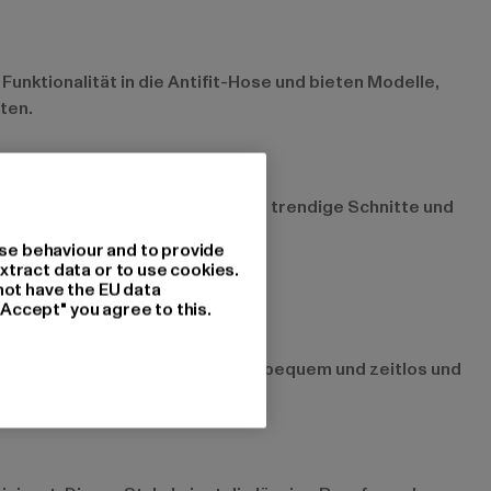
Funktionalität in die Antifit-Hose und bieten Modelle,
hten.
yle in deinen Look und setzt auf trendige Schnitte und
se behaviour and to provide
xtract data or to use cookies.
not have the EU data
"Accept" you agree to this.
coolen Sneakers. Dieser Look ist bequem und zeitlos und