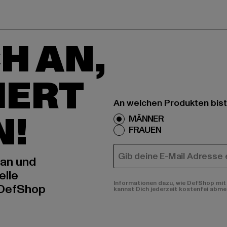
H AN,
IERT
An welchen Produkten bist
N!
MÄNNER
FRAUEN
E-MAIL
 an und
elle
Informationen dazu, wie DefShop mit 
 DefShop
kannst Dich jederzeit kostenfei abme