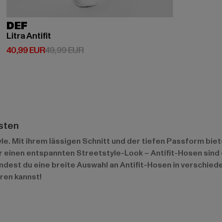
DEF
Litra Antifit
Derzeitiger Preis: 40,99 EUR
Aktionspreis: 49,99 EUR
40,99 EUR
49,99 EUR
isten
le. Mit ihrem lässigen Schnitt und der tiefen Passform bie
 einen entspannten Streetstyle-Look – Antifit-Hosen sind e
dest du eine breite Auswahl an Antifit-Hosen in verschiede
ren kannst!