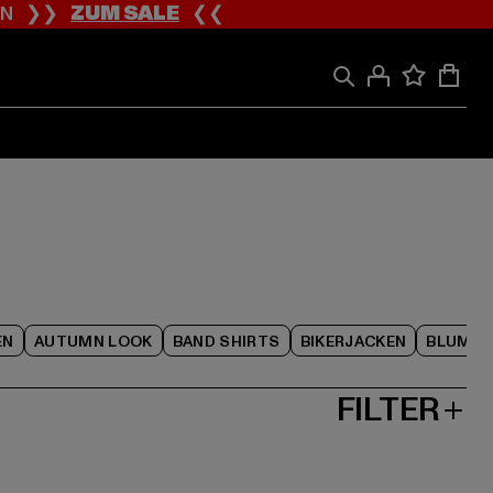
ION ❯❯
ZUM SALE
❮❮
EN
AUTUMN LOOK
BAND SHIRTS
BIKERJACKEN
BLUME
FILTER