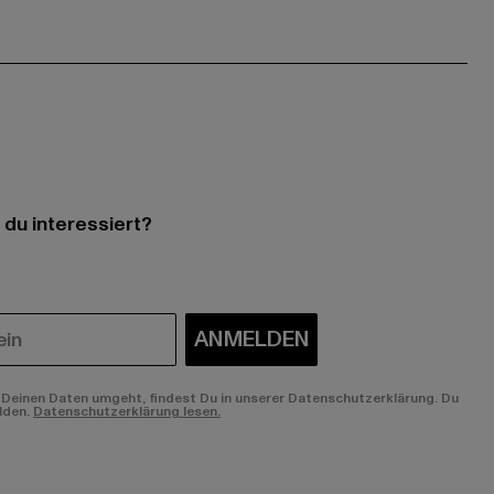
 du interessiert?
ANMELDEN
Deinen Daten umgeht, findest Du in unserer Datenschutzerklärung. Du
lden.
Datenschutzerklärung lesen.