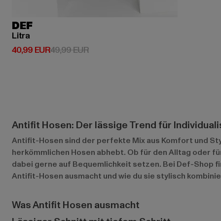
DEF
Litra
Derzeitiger Preis: 40,99 EUR
Aktionspreis: 49,99 EUR
40,99 EUR
49,99 EUR
Antifit Hosen: Der lässige Trend für Individual
Antifit-Hosen sind der perfekte Mix aus Komfort und Sty
herkömmlichen Hosen abhebt. Ob für den Alltag oder für
dabei gerne auf Bequemlichkeit setzen. Bei Def-Shop fin
Antifit-Hosen ausmacht und wie du sie stylisch kombinie
Was Antifit Hosen ausmacht