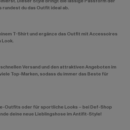
nierst. Dieser Style bringt die lässige Passform der
 rundest du das Outfit ideal ab.
einem T-Shirt und ergänze das Outfit mit Accessoires
n Look.
em schnellen Versand und den attraktiven Angeboten im
 viele Top-Marken, sodass du immer das Beste für
yle-Outfits oder für sportliche Looks – bei Def-Shop
nde deine neue Lieblingshose im Antifit-Style!