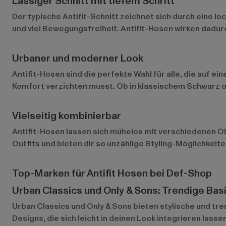
Lässiger Schnitt mit tiefem Schritt
Der typische Antifit-Schnitt zeichnet sich durch eine 
und viel Bewegungsfreiheit. Antifit-Hosen wirken dadurc
Urbaner und moderner Look
Antifit-Hosen sind die perfekte Wahl für alle, die auf e
Komfort verzichten musst. Ob in klassischem Schwarz ode
Vielseitig kombinierbar
Antifit-Hosen lassen sich mühelos mit verschiedenen Ob
Outfits und bieten dir so unzählige Styling-Möglichkeit
Top-Marken für Antifit Hosen bei Def-Shop
Urban Classics und Only & Sons: Trendige Bas
Urban Classics
und
Only & Sons
bieten stylische und tre
Designs, die sich leicht in deinen Look integrieren lasse