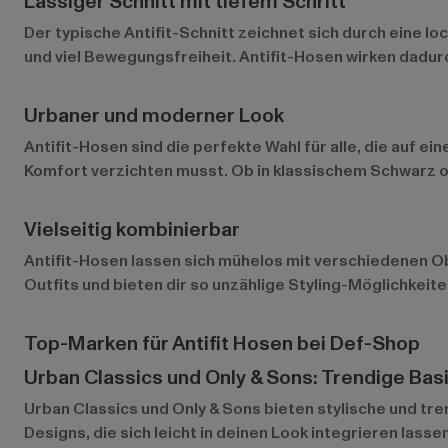
Lässiger Schnitt mit tiefem Schritt
Der typische Antifit-Schnitt zeichnet sich durch eine 
und viel Bewegungsfreiheit. Antifit-Hosen wirken dadurc
Urbaner und moderner Look
Antifit-Hosen sind die perfekte Wahl für alle, die auf e
Komfort verzichten musst. Ob in klassischem Schwarz ode
Vielseitig kombinierbar
Antifit-Hosen lassen sich mühelos mit verschiedenen Ob
Outfits und bieten dir so unzählige Styling-Möglichkeit
Top-Marken für Antifit Hosen bei Def-Shop
Urban Classics und Only & Sons: Trendige Bas
Urban Classics
und
Only & Sons
bieten stylische und tre
Designs, die sich leicht in deinen Look integrieren lasse