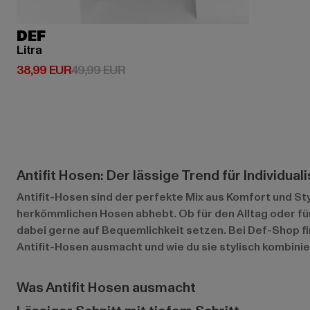
DEF
Litra
Derzeitiger Preis: 38,99 EUR
Aktionspreis: 49,99 EUR
38,99 EUR
49,99 EUR
Antifit Hosen: Der lässige Trend für Individual
Antifit-Hosen sind der perfekte Mix aus Komfort und Sty
herkömmlichen Hosen abhebt. Ob für den Alltag oder für
dabei gerne auf Bequemlichkeit setzen. Bei Def-Shop fin
Antifit-Hosen ausmacht und wie du sie stylisch kombinie
Was Antifit Hosen ausmacht