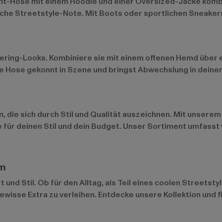
tifit-Hose mit einem Hoodie und einer Oversized-Jacke kombi
sche Streetstyle-Note. Mit Boots oder sportlichen Sneakers
yering-Looks. Kombiniere sie mit einem offenen Hemd über 
die Hose gekonnt in Szene und bringst Abwechslung in deine
n, die sich durch Stil und Qualität auszeichnen. Mit unser
 für deinen Stil und dein Budget. Unser Sortiment umfasst
rm
und Stil. Ob für den Alltag, als Teil eines coolen Streetst
isse Extra zu verleihen. Entdecke unsere Kollektion und fi