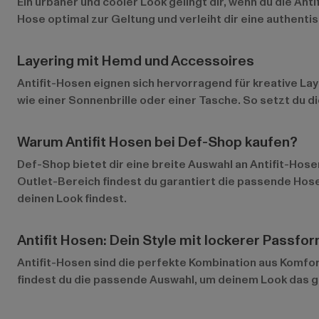
Ein urbaner und cooler Look gelingt dir, wenn du die An
Hose optimal zur Geltung und verleiht dir eine authenti
Layering mit Hemd und Accessoires
Antifit-Hosen eignen sich hervorragend für kreative La
wie einer Sonnenbrille oder einer Tasche. So setzt du 
Warum Antifit Hosen bei Def-Shop kaufen?
Def-Shop bietet dir eine breite Auswahl an Antifit-Hose
Outlet-Bereich
findest du garantiert die passende Hose
deinen Look findest.
Antifit Hosen: Dein Style mit lockerer Passfo
Antifit-Hosen sind die perfekte Kombination aus Komfort 
findest du die passende Auswahl, um deinem Look das gew