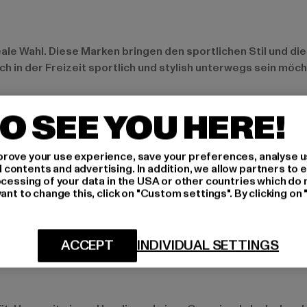
eale Wahl. Diese Marken bringen den sportlichen Stil und die 
uch in der Freizeit sportlich und stylish unterwegs sein möc
tstyle
O SEE YOU HERE!
 modisch umsetzen. Mit ihren Hosen bringst du den Streetst
en urbanen Stil lieben und Wert auf hochwertige Mode legen.
rove your use experience, save your preferences, analyse u
ontents and advertising. In addition, we allow partners to e
ocessing of your data in the USA or other countries which do 
ant to change this, click on "Custom settings". By clicking on 
e Antifit-Hose am besten mit einem einfachen T-Shirt und 
ACCEPT
INDIVIDUAL SETTINGS
mhängetasche wird der Style lässig und komplett.