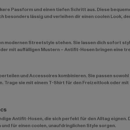
lockere Passform und einen tiefen Schritt aus. Diese beque
h besonders lässig und verleihen dir einen coolen Look, de
inen modernen Streetstyle stehen. Sie lassen dich sofort sty
r mit auffälligen Mustern – Antifit-Hosen bringen eine tre
erteilen und Accessoires kombinieren. Sie passen sowohl z
en. Trage sie mit einem T-Shirt für den Freizeitlook oder mi
ics
ndige Antifit-Hosen, die sich perfekt für den Alltag eignen
n und für einen coolen, unaufdringlichen Style sorgen.