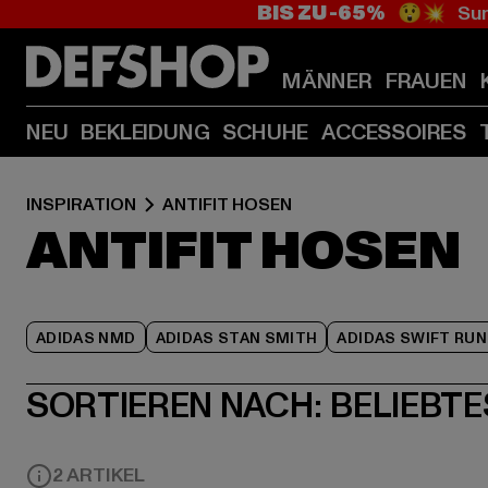
BIS ZU -65%
😲💥 Sum
MÄNNER
FRAUEN
NEU
BEKLEIDUNG
SCHUHE
ACCESSOIRES
INSPIRATION
ANTIFIT HOSEN
ANTIFIT HOSEN
ADIDAS NMD
ADIDAS STAN SMITH
ADIDAS SWIFT RUN
SORTIEREN NACH:
BELIEBTE
2 ARTIKEL