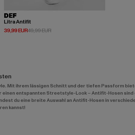
DEF
Litra Antifit
Derzeitiger Preis: 39,99 EUR
Aktionspreis: 49,99 EUR
39,99 EUR
49,99 EUR
isten
le. Mit ihrem lässigen Schnitt und der tiefen Passform bie
 einen entspannten Streetstyle-Look – Antifit-Hosen sind e
dest du eine breite Auswahl an Antifit-Hosen in verschiede
ren kannst!