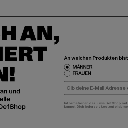
H AN,
IERT
An welchen Produkten bist
N!
MÄNNER
FRAUEN
E-MAIL
 an und
elle
Informationen dazu, wie DefShop mit 
 DefShop
kannst Dich jederzeit kostenfei abme