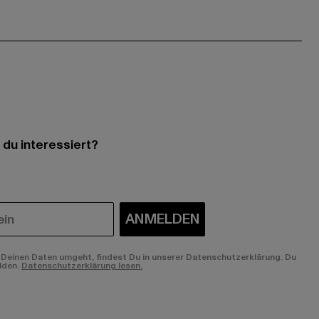
 du interessiert?
ANMELDEN
Deinen Daten umgeht, findest Du in unserer Datenschutzerklärung. Du
lden.
Datenschutzerklärung lesen.