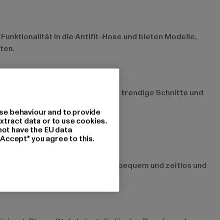
Funktionalität in die Antifit-Hose und bieten Modelle,
hten.
yle in deinen Look und setzt auf trendige Schnitte und
se behaviour and to provide
xtract data or to use cookies.
not have the EU data
"Accept" you agree to this.
coolen Sneakers. Dieser Look ist bequem und zeitlos und