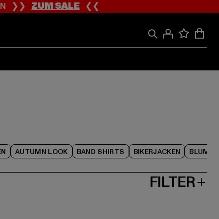
ION ❯❯
ZUM SALE
❮❮
EN
AUTUMN LOOK
BAND SHIRTS
BIKERJACKEN
BLUME
FILTER