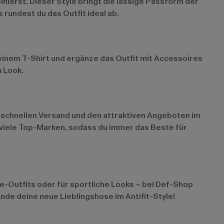
nierst. Dieser Style bringt die lässige Passform der
 rundest du das Outfit ideal ab.
einem T-Shirt und ergänze das Outfit mit Accessoires
n Look.
em schnellen Versand und den attraktiven Angeboten im
 viele Top-Marken, sodass du immer das Beste für
yle-Outfits oder für sportliche Looks – bei Def-Shop
nde deine neue Lieblingshose im Antifit-Style!