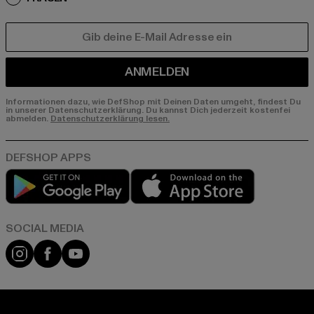
E-MAIL
ANMELDEN
Informationen dazu, wie DefShop mit Deinen Daten umgeht, findest Du
in unserer Datenschutzerklärung. Du kannst Dich jederzeit kostenfei
abmelden.
Datenschutzerklärung lesen.
Play market
App store
Instagram
Facebook
YouTube