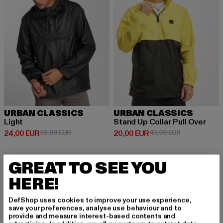
URBAN CLASSICS
URBAN CLASSICS
Light
Stand Up Collar Pull Over
Derzeitiger Preis: 24,00 EUR
Aktionspreis: 59,99 EUR
Derzeitiger Preis: 20,00 EUR
Aktionspreis:
24,00 EUR
59,99 EUR
20,00 EUR
49,99 EUR
GREAT TO SEE YOU
-54%
-50%
HERE!
DefShop uses cookies to improve your use experience,
save your preferences, analyse use behaviour and to
provide and measure interest-based contents and