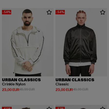
-54%
-54%
URBAN CLASSICS
URBAN CLASSICS
Crinkle Nylon
Classic
Derzeitiger Preis: 23,00 EUR
Aktionspreis: 49,99 EUR
Derzeitiger Preis: 23,00 EUR
Aktionspreis:
23,00 EUR
49,99 EUR
23,00 EUR
49,99 EUR
-60%
-52%