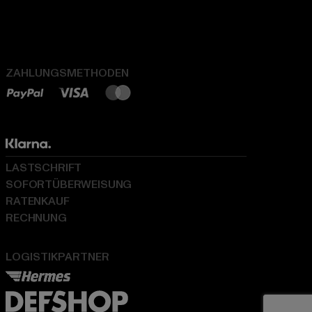
ZAHLUNGSMETHODEN
LASTSCHRIFT
SOFORTÜBERWEISUNG
RATENKAUF
RECHNUNG
LOGISTIKPARTNER