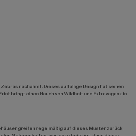
 Zebras nachahmt. Dieses auffällige Design hat seinen
rint bringt einen Hauch von Wildheit und Extravaganz in
ehäuser greifen regelmäßig auf dieses Muster zurück,
ielen Gelegenheiten, was dazu beiträgt, dass dieser