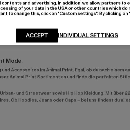
ontents and advertising. In addition, we allow partners to e
m Hingucker auf jeder Party macht.
ocessing of your data in the USA or other countries which do 
ant to change this, click on "Custom settings". By clicking on 
chen gemacht und tragen ihn regelmäßig auf dem roten Tepp
ACCEPT
INDIVIDUAL SETTINGS
int Outfits zu sehen und setzen damit Trends. Ihre mutigen L
int Mode
 und Accessoires im Animal Print. Egal, ob du nach einem au
unser
Animal Print Sortiment
an und finde die perfekten Stüc
Urban- und Streetwear sowie Hip Hop Kleidung. Mit über 22.
ires. Ob Hoodies, Jeans oder Caps – bei uns findest du all