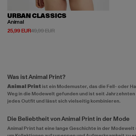
URBAN CLASSICS
Animal
Derzeitiger Preis: 25,99 EUR
Aktionspreis: 49,99 EUR
25,99 EUR
49,99 EUR
Was ist Animal Print?
Animal Print
ist ein Modemuster, das die Fell- oder H
Weg in die Modewelt gefunden und ist seit Jahrzehnten e
jedes Outfit und lässt sich vielseitig kombinieren.
Die Beliebtheit von Animal Print in der Mode
Animal Print hat eine lange Geschichte in der Modewel
um Kollektionen aufzupeppen und Aufmerksamkeit zu err