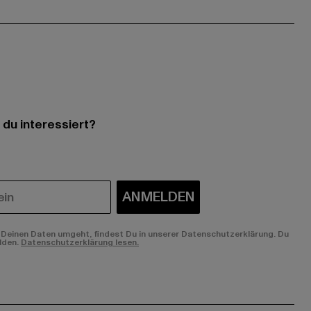
 du interessiert?
ANMELDEN
Deinen Daten umgeht, findest Du in unserer Datenschutzerklärung. Du
lden.
Datenschutzerklärung lesen.