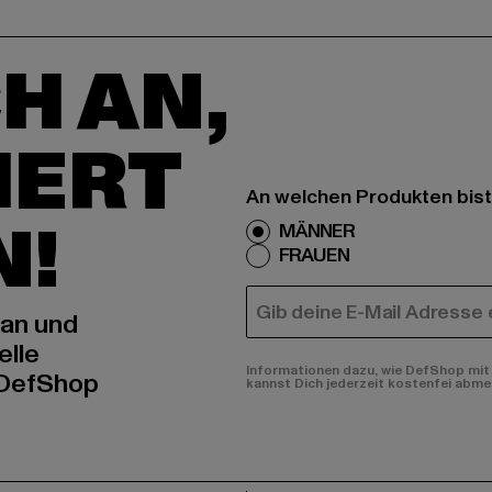
H AN,
IERT
An welchen Produkten bist
N!
MÄNNER
FRAUEN
E-MAIL
 an und
elle
Informationen dazu, wie DefShop mit 
 DefShop
kannst Dich jederzeit kostenfei abme