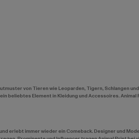
autmuster von Tieren wie Leoparden, Tigern, Schlangen und
in beliebtes Element in Kleidung und Accessoires. Animal P
t und erlebt immer wieder ein Comeback. Designer und Mod
egen. Prominente und Influencer tragen Animal Print bei v