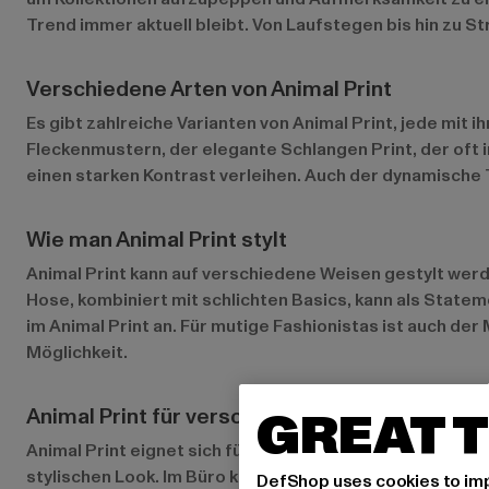
Trend immer aktuell bleibt. Von Laufstegen bis hin zu S
Verschiedene Arten von Animal Print
Es gibt zahlreiche Varianten von Animal Print, jede mit
Fleckenmustern, der elegante Schlangen Print, der oft i
einen starken Kontrast verleihen. Auch der dynamische T
Wie man Animal Print stylt
Animal Print kann auf verschiedene Weisen gestylt werden
Hose, kombiniert mit schlichten Basics, kann als Statem
im Animal Print an. Für mutige Fashionistas ist auch d
Möglichkeit.
GREAT T
Animal Print für verschiedene Anlässe
Animal Print eignet sich für zahlreiche Anlässe, von läss
stylischen Look. Im Büro kann ein dezent gemusterter A
DefShop uses cookies to imp