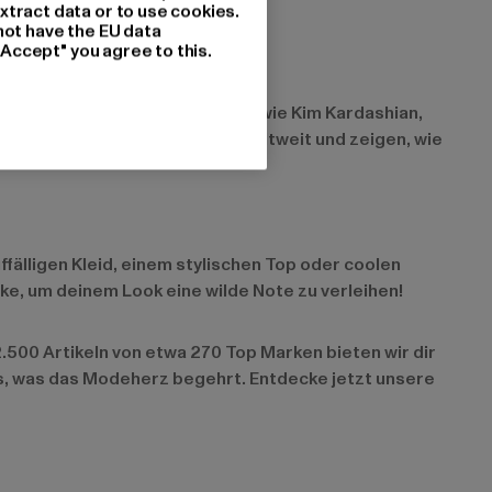
xtract data or to use cookies.
not have the EU data
"Accept" you agree to this.
ich und in ihrem Alltag. Stars wie Kim Kardashian,
ooks inspirieren Fashionistas weltweit und zeigen, wie
ffälligen Kleid, einem stylischen Top oder coolen
ke, um deinem Look eine wilde Note zu verleihen!
500 Artikeln von etwa 270 Top Marken bieten wir dir
es, was das Modeherz begehrt. Entdecke jetzt unsere