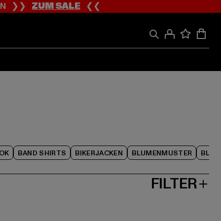
ION ❯❯
ZUM SALE
❮❮
OK
BAND SHIRTS
BIKERJACKEN
BLUMENMUSTER
BLAC
FILTER