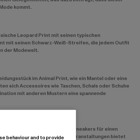
er Mode kommt.
ssische Leopard Print mit seinen typischen
rint mit seinen Schwarz-Weiß-Streifen, die jedem Outfit
 in der Modewelt.
eidungsstück im Animal Print, wie ein Mantel oder eine
ieten sich Accessoires wie Taschen, Schals oder Schuhe
mbination mit anderen Mustern eine spannende
r -Rock kombiniert mit Jeans und Sneakers für einen
affinesse verleihen. Für Abendveranstaltungen bietet
se behaviour and to provide