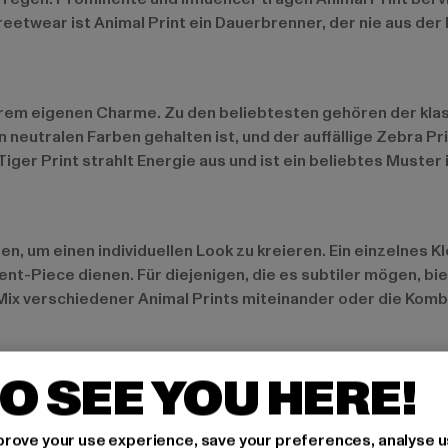
treetwear ist Animal Print ein Dauerbrenner, der nie aus d
 ihrem eigenen Charme. Zu den beliebtesten gehören der kla
n neutralen Farben gehalten ist, und der auffällige Zebra P
iger Print strahlt Energie aus und ist ein beliebtes Muster
, um einen individuellen Look zu kreieren. Ein einzelnes Kl
ent-Piece dienen. Für diejenigen, die es subtiler mögen, b
er Mix verschiedener Animal Prints miteinander oder die Ko
O SEE YOU HERE!
ig bis elegant. Im Alltag sorgt ein Animal Print T-Shirt ode
nimal Print Blazer über einem schlichten Outfit modische R
rove your use experience, save your preferences, analyse u