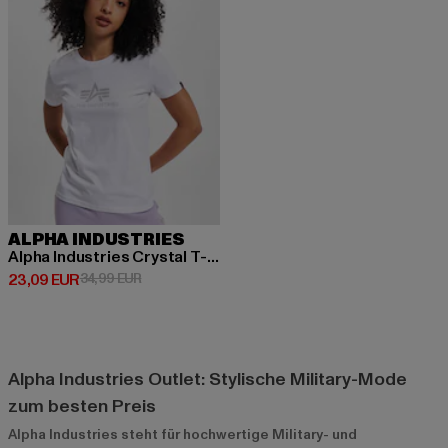
ALPHA INDUSTRIES
Alpha Industries Crystal T-Shirt
Derzeitiger Preis: 23,09 EUR
Aktionspreis: 34,99 EUR
23,09 EUR
34,99 EUR
Alpha Industries Outlet: Stylische Military-Mode
zum besten Preis
Alpha Industries steht für hochwertige Military- und