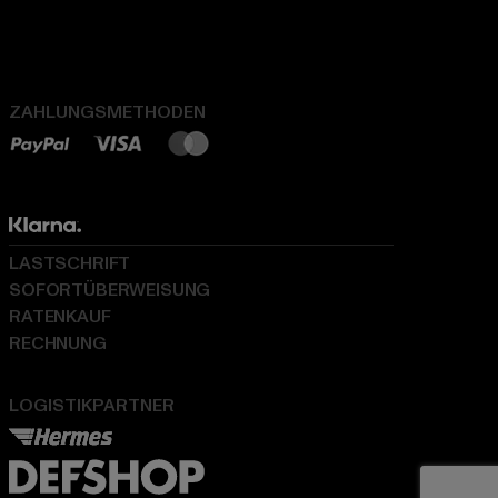
ZAHLUNGSMETHODEN
LASTSCHRIFT
SOFORTÜBERWEISUNG
RATENKAUF
RECHNUNG
LOGISTIKPARTNER