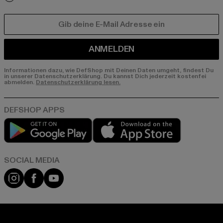
E-MAIL
ANMELDEN
Informationen dazu, wie DefShop mit Deinen Daten umgeht, findest Du
in unserer Datenschutzerklärung. Du kannst Dich jederzeit kostenfei
abmelden.
Datenschutzerklärung lesen.
Play market
App store
Instagram
Facebook
YouTube