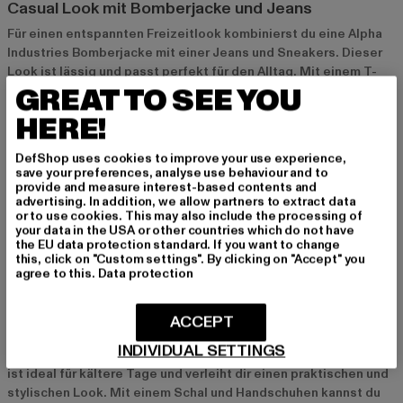
Casual Look mit Bomberjacke und Jeans
Für einen entspannten Freizeitlook kombinierst du eine Alpha
Industries Bomberjacke mit einer Jeans und Sneakers. Dieser
Look ist lässig und passt perfekt für den Alltag. Mit einem T-
GREAT TO SEE YOU
Shirt und Accessoires wie einer Cap bringst du zusätzlich eine
coole Note in dein Outfit.
HERE!
Urban Style mit Hoodie und Cargo-Hose
DefShop uses cookies to improve your use experience,
save your preferences, analyse use behaviour and to
Ein urbaner Streetstyle gelingt dir mit einem Alpha Industries
provide and measure interest-based contents and
advertising. In addition, we allow partners to extract data
Hoodie und einer Cargo-Hose. Dieser Style ist ideal für
or to use cookies. This may also include the processing of
Freizeitaktivitäten und bringt einen authentischen Military-
your data in the USA or other countries which do not have
Look in deinen Alltag. Besonders gut passen dazu Sneakers
the EU data protection standard. If you want to change
this, click on "Custom settings". By clicking on "Accept" you
und ein Rucksack.
agree to this.
Data protection
Outdoor-Look mit Parka und Boots
ACCEPT
Für einen robusten Outdoor-Look kombinierst du einen Alpha
INDIVIDUAL SETTINGS
Industries Parka mit einer Jeans und Boots. Diese Kombination
ist ideal für kältere Tage und verleiht dir einen praktischen und
stylischen Look. Mit einem Schal und Handschuhen kannst du