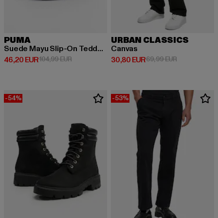
PUMA
URBAN CLASSICS
Suede Mayu Slip-On Teddy Womens
Canvas
Derzeitiger Preis: 46,20 EUR
Aktionspreis: 104,99 EUR
Derzeitiger Preis: 30,80 EUR
Aktionspreis:
46,20 EUR
104,99 EUR
30,80 EUR
69,99 EUR
-54%
-53%