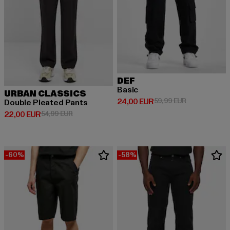
DEF
Basic
URBAN CLASSICS
Derzeitiger Preis: 24,00 EUR
Aktionspreis:
24,00 EUR
59,99 EUR
Double Pleated Pants
Derzeitiger Preis: 22,00 EUR
Aktionspreis: 54,99 EUR
22,00 EUR
54,99 EUR
-60%
-58%