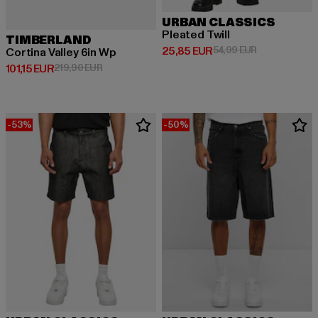
URBAN CLASSICS
Pleated Twill
TIMBERLAND
Derzeitiger Preis: 25,85 EUR
Aktionspreis:
25,85 EUR
54,99 EUR
Cortina Valley 6in Wp
Derzeitiger Preis: 101,15 EUR
Aktionspreis: 219,90 EUR
101,15 EUR
219,90 EUR
-53%
-50%