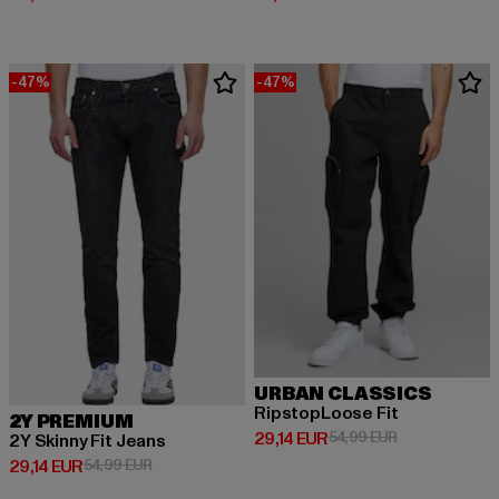
-47%
-47%
URBAN CLASSICS
RipstopLoose Fit
2Y PREMIUM
Derzeitiger Preis: 29,14 EUR
Aktionspreis: 
29,14 EUR
54,99 EUR
2Y Skinny Fit Jeans
Derzeitiger Preis: 29,14 EUR
Aktionspreis: 54,99 EUR
29,14 EUR
54,99 EUR