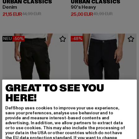
URBAN CLASSICS
URBAN CLASSICS
Denim
90's Heavy
Derzeitiger Preis: 21,15 EUR
Aktionspreis: 44,99 EUR
Derzeitiger Preis: 25,00 EUR
Aktionspreis:
21,15 EUR
44,99 EUR
25,00 EUR
49,99 EUR
NEU
-50%
-48%
GREAT TO SEE YOU
HERE!
DefShop uses cookies to improve your use experience,
save your preferences, analyse use behaviour and to
provide and measure interest-based contents and
advertising. In addition, we allow partners to extract data
URBAN CLASSICS
or to use cookies. This may also include the processing of
Straight Leg
URBAN CLASSICS
your data in the USA or other countries which do not have
Derzeitiger Preis: 25,00 EUR
Aktionspreis: 49,99 EUR
25,00 EUR
49,99 EUR
Corduroy Carpenter Pants
the EU data protection standard. If you want to change