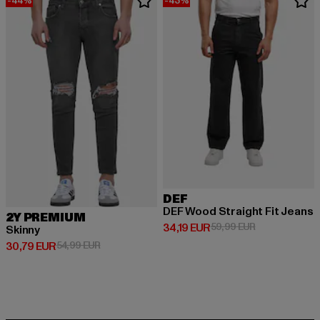
-44%
-43%
DEF
DEF Wood Straight Fit Jeans
2Y PREMIUM
Derzeitiger Preis: 34,19 EUR
Aktionspreis: 
34,19 EUR
59,99 EUR
Skinny
Derzeitiger Preis: 30,79 EUR
Aktionspreis: 54,99 EUR
30,79 EUR
54,99 EUR