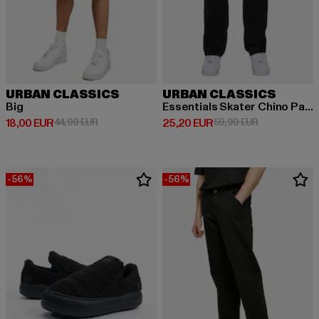
URBAN CLASSICS
URBAN CLASSICS
Big
Essentials Skater Chino Pants
Derzeitiger Preis: 18,00 EUR
Aktionspreis: 44,99 EUR
Derzeitiger Preis: 25,20 EUR
Aktionspreis:
18,00 EUR
44,99 EUR
25,20 EUR
59,99 EUR
-56%
-56%