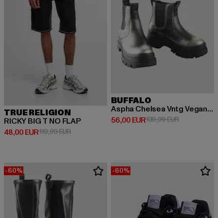
BUFFALO
Aspha Chelsea Vntg Vegan Nappa
TRUE RELIGION
Derzeitiger Preis: 56,00 EUR
Aktionspreis
56,00 EUR
139,99 EUR
RICKY BIG T NO FLAP
Derzeitiger Preis: 48,00 EUR
Aktionspreis: 119,99 EUR
48,00 EUR
119,99 EUR
-60%
-60%