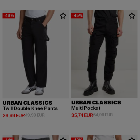
-46%
-45%
URBAN CLASSICS
URBAN CLASSICS
Multi Pocket
Twill Double Knee Pants
Derzeitiger Preis: 35,74 EUR
Aktionspreis:
35,74 EUR
64,99 EUR
Derzeitiger Preis: 26,99 EUR
Aktionspreis: 49,99 EUR
26,99 EUR
49,99 EUR