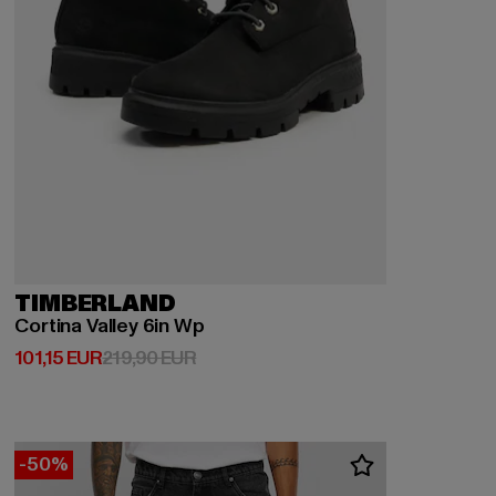
TIMBERLAND
Cortina Valley 6in Wp
Derzeitiger Preis: 101,15 EUR
Aktionspreis: 219,90 EUR
101,15 EUR
219,90 EUR
-50%