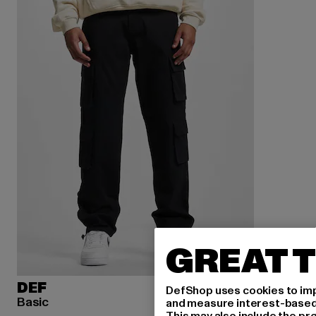
GREAT T
DEF
DefShop uses cookies to imp
Basic
and measure interest-based c
This may also include the pr