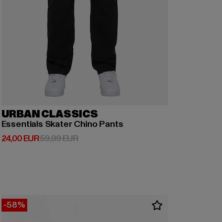
URBAN CLASSICS
Essentials Skater Chino Pants
Derzeitiger Preis: 24,00 EUR
Aktionspreis: 59,99 EUR
24,00 EUR
59,99 EUR
-58%