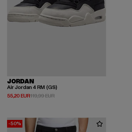
JORDAN
Air Jordan 4 RM (GS)
Derzeitiger Preis: 55,20 EUR
Aktionspreis: 119,99 EUR
55,20 EUR
119,99 EUR
-50%