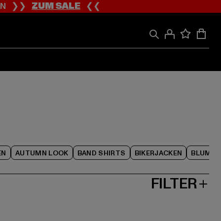
ION ❯❯
ZUM SALE
❮❮
EN
AUTUMN LOOK
BAND SHIRTS
BIKERJACKEN
BLUME
FILTER