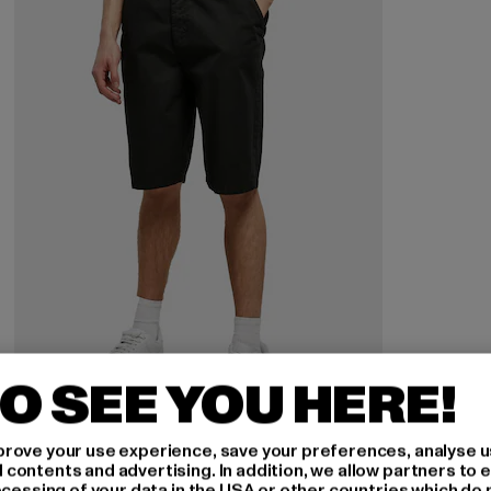
O SEE YOU HERE!
URBAN CLASSICS
rove your use experience, save your preferences, analyse u
Big
ontents and advertising. In addition, we allow partners to e
ocessing of your data in the USA or other countries which do 