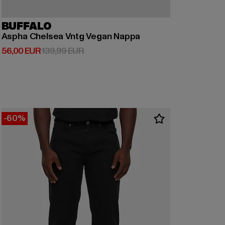
BUFFALO
Aspha Chelsea Vntg Vegan Nappa
Derzeitiger Preis: 56,00 EUR
Aktionspreis: 139,99 EUR
56,00 EUR
139,99 EUR
-60%