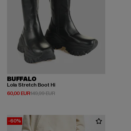
BUFFALO
Lola Stretch Boot Hi
Derzeitiger Preis: 60,00 EUR
Aktionspreis: 149,99 EUR
60,00 EUR
149,99 EUR
-60%