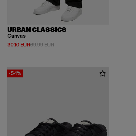
URBAN CLASSICS
Canvas
Derzeitiger Preis: 30,10 EUR
Aktionspreis: 69,99 EUR
30,10 EUR
69,99 EUR
-54%