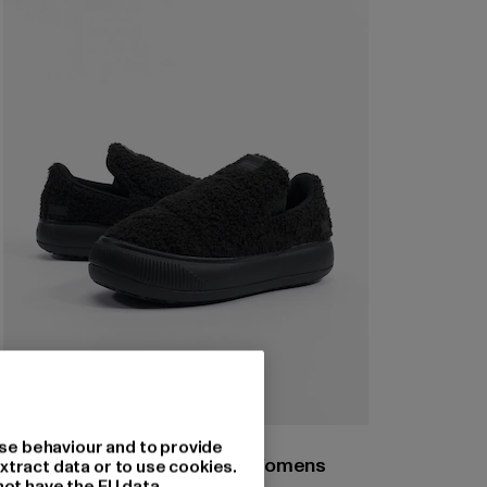
PUMA
se behaviour and to provide
Suede Mayu Slip-On Teddy Womens
xtract data or to use cookies.
not have the EU data