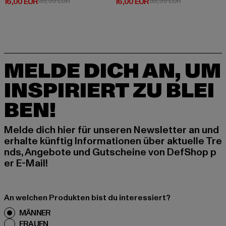
Derzeitiger Preis: 16,00 EUR
Aktionspreis: 39,99 EUR
Derzeitiger Preis: 16,00 EUR
Aktionspreis: 
16,00 EUR
39,99 EUR
16,00 EUR
39,99 EUR
MELDE DICH AN, UM
INSPIRIERT ZU BLEI
BEN!
Melde dich hier für unseren Newsletter an und
erhalte künftig Informationen über aktuelle Tre
nds, Angebote und Gutscheine von DefShop p
er E-Mail!
An welchen Produkten bist du interessiert?
MÄNNER
FRAUEN