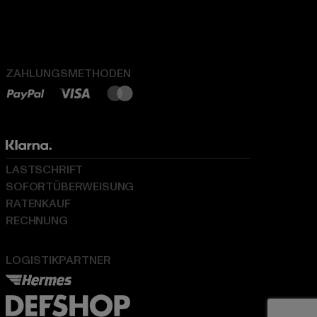
ZAHLUNGSMETHODEN
LASTSCHRIFT
SOFORTÜBERWEISUNG
RATENKAUF
RECHNUNG
LOGISTIKPARTNER