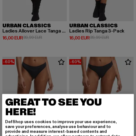
URBAN CLASSICS
URBAN CLASSICS
Ladies Allover Lace Tanga 2-Pack
Ladies Rip Tanga 3-Pack
Derzeitiger Preis: 16,00 EUR
Aktionspreis: 39,99 EUR
Derzeitiger Preis: 16,00 EUR
Aktionspreis: 
16,00 EUR
39,99 EUR
16,00 EUR
39,99 EUR
-60%
-60%
GREAT TO SEE YOU
HERE!
DefShop uses cookies to improve your use experience,
save your preferences, analyse use behaviour and to
provide and measure interest-based contents and