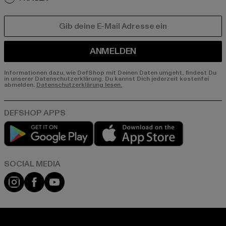
E-MAIL
ANMELDEN
Informationen dazu, wie DefShop mit Deinen Daten umgeht, findest Du
in unserer Datenschutzerklärung. Du kannst Dich jederzeit kostenfei
abmelden.
Datenschutzerklärung lesen.
Play market
App store
Instagram
Facebook
YouTube