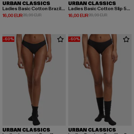
URBAN CLASSICS
URBAN CLASSICS
Ladies Basic Cotton Brazilian Lace 5-Pack
Ladies Basic Cotton Slip 5-Pack
Derzeitiger Preis: 16,00 EUR
Aktionspreis: 39,99 EUR
Derzeitiger Preis: 16,00 EUR
Aktionspreis: 
16,00 EUR
39,99 EUR
16,00 EUR
39,99 EUR
-60%
-60%
URBAN CLASSICS
URBAN CLASSICS