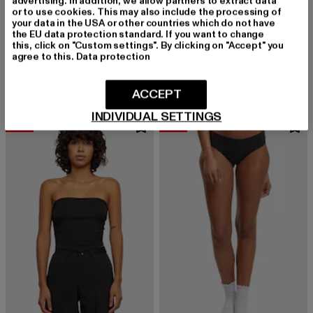
advertising. In addition, we allow partners to extract data
or to use cookies. This may also include the processing of
your data in the USA or other countries which do not have
the EU data protection standard. If you want to change
URBAN CLASSICS
URBAN CLASSICS
this, click on "Custom settings". By clicking on "Accept" you
Ladies Bonded Tanga 3- Pack
Ladies Lasercut Tanga 3-Pack
agree to this.
Data protection
Derzeitiger Preis: 16,00 EUR
Aktionspreis: 39,99 EUR
Derzeitiger Preis: 16,00 EUR
Aktionspreis: 
16,00 EUR
39,99 EUR
16,00 EUR
39,99 EUR
ACCEPT
INDIVIDUAL SETTINGS
-60%
-60%