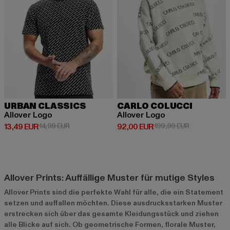
URBAN CLASSICS
CARLO COLUCCI
Allover Logo
Allover Logo
Derzeitiger Preis: 13,49 EUR
Aktionspreis: 14,99 EUR
Derzeitiger Preis: 92,00 EUR
Aktionspreis
13,49 EUR
14,99 EUR
92,00 EUR
199,99 EUR
Allover Prints: Auffällige Muster für mutige Styles
Allover Prints sind die perfekte Wahl für alle, die ein Statement
setzen und auffallen möchten. Diese ausdrucksstarken Muster
erstrecken sich über das gesamte Kleidungsstück und ziehen
alle Blicke auf sich. Ob geometrische Formen, florale Muster,