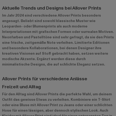
Aktuelle Trends und Designs bei Allover Prints
Im Jahr 2024 sind verschiedene Allover Prints besonders
angesagt. Beliebt sind sowohl klassische Muster wie
Leoparden- oder Blumenprints als auch moderne
Interpretationen mit grafischen Formen oder surrealen Motiven.
Neonfarben und Pastelltöne sind sehr gefragt, da sie den Prints
eine frische, zeitgemäße Note verleihen. Limitierte Editionen
und besondere Kollaborationen, bei denen Designer ihre
kreativen Visionen auf Stoff gebracht haben, setzen weitere
modische Akzente. Ergänzt werden diese durch
minimalistische Designs, die auf schlichte Eleganz setzen.
Allover Prints für verschiedene Anlässe
Freizeit und Alltag
Für den Alltag sind Allover Prints die perfekte Wahl, um deinem
Outfit das gewisse Etwas zu verleihen. Kombiniere ein T-Shirt
oder eine Bluse mit Allover Print zu Jeans oder einer schlichten
Hose für einen lässigen, aber dennoch stylischen Look. Auch
Kleider mit Allover Print sind ideal für einen entspannten Tag in