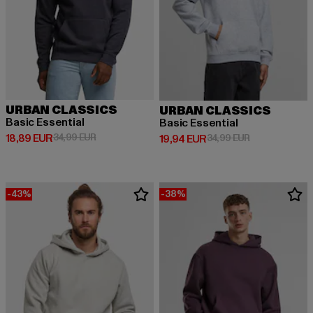
URBAN CLASSICS
URBAN CLASSICS
Basic Essential
Basic Essential
Derzeitiger Preis: 18,89 EUR
Aktionspreis: 34,99 EUR
18,89 EUR
34,99 EUR
Derzeitiger Preis: 19,94 EUR
Aktionspreis: 
19,94 EUR
34,99 EUR
-43%
-38%