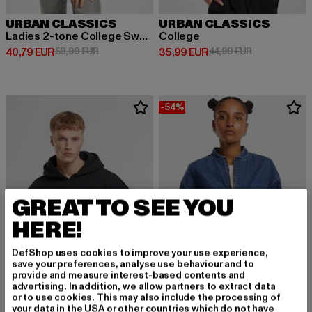
URBAN CLASSICS
URBAN CLASSICS
Ladies 2-tone College Sweatjacket
College
Derzeitiger Preis: 40,79 EUR
Aktionspreis: 59,99 EUR
Derzeitiger Preis: 35,99 EUR
Aktionspreis:
40,79 EUR
59,99 EUR
35,99 EUR
44,99 EUR
-54%
GREAT TO SEE YOU
HERE!
DefShop uses cookies to improve your use experience,
save your preferences, analyse use behaviour and to
provide and measure interest-based contents and
advertising. In addition, we allow partners to extract data
or to use cookies. This may also include the processing of
your data in the USA or other countries which do not have