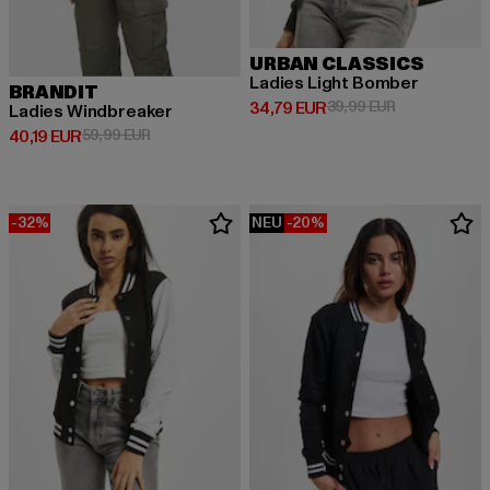
URBAN CLASSICS
Ladies Light Bomber
BRANDIT
Derzeitiger Preis: 34,79 EUR
Aktionspreis:
34,79 EUR
39,99 EUR
Ladies Windbreaker
Derzeitiger Preis: 40,19 EUR
Aktionspreis: 59,99 EUR
40,19 EUR
59,99 EUR
-32%
NEU
-20%