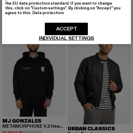
URBAN CLASSICS
URBAN CLASSICS
the EU data protection standard. If you want to change
Fluffy Oversized Hoody
Ladies Oversized Skater
this, click on "Custom settings". By clicking on "Accept" you
agree to this.
Data protection
Derzeitiger Preis: 36,79 EUR
Derzeitiger Preis: 29,90 EUR
Aktionspreis:
36,79 EUR
29,90 EUR
64,99 EUR
ACCEPT
INDIVIDUAL SETTINGS
-35%
-29%
MJ GONZALES
METAMORPHOSE V.2 Heavy Oversized Hoody
URBAN CLASSICS
Derzeitiger Preis: 51,99 EUR
Aktionspreis: 79,99 EUR
79,99 EUR