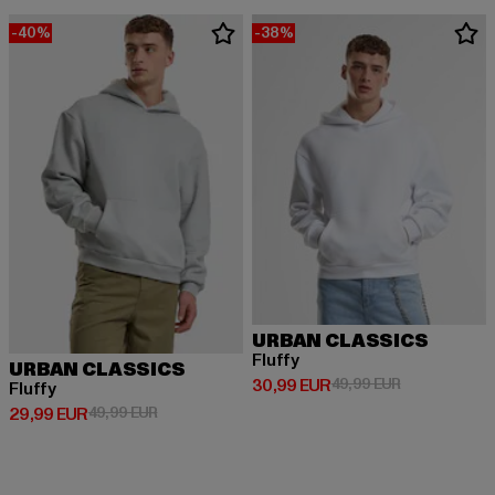
-40%
-38%
URBAN CLASSICS
Fluffy
URBAN CLASSICS
Derzeitiger Preis: 30,99 EUR
Aktionspreis:
30,99 EUR
49,99 EUR
Fluffy
Derzeitiger Preis: 29,99 EUR
Aktionspreis: 49,99 EUR
29,99 EUR
49,99 EUR