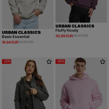
URBAN CLASSICS
Fluffy Hoody
URBAN CLASSICS
Derzeitiger Preis: 30,99 EUR
Aktionspreis:
30,99 EUR
49,99 EUR
Basic Essential
Derzeitiger Preis: 19,94 EUR
Aktionspreis: 34,99 EUR
19,94 EUR
34,99 EUR
-52%
-38%