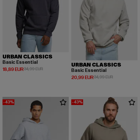
URBAN CLASSICS
Basic Essential
URBAN CLASSICS
Derzeitiger Preis: 18,89 EUR
Aktionspreis: 34,99 EUR
18,89 EUR
34,99 EUR
Basic Essential
Derzeitiger Preis: 20,99 EUR
Aktionspreis:
20,99 EUR
34,99 EUR
-43%
-43%