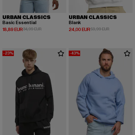
URBAN CLASSICS
URBAN CLASSICS
Basic Essential
Blank
Derzeitiger Preis: 18,89 EUR
Aktionspreis: 34,99 EUR
Derzeitiger Preis: 24,00 EUR
Aktionspreis:
18,89 EUR
34,99 EUR
24,00 EUR
59,99 EUR
-23%
-43%