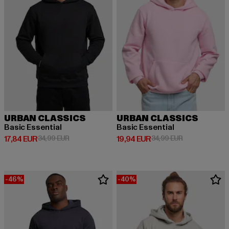
URBAN CLASSICS
URBAN CLASSICS
Basic Essential
Basic Essential
Derzeitiger Preis: 17,84 EUR
Aktionspreis: 34,99 EUR
Derzeitiger Preis: 19,94 EUR
Aktionspreis: 
17,84 EUR
34,99 EUR
19,94 EUR
34,99 EUR
-46%
-40%