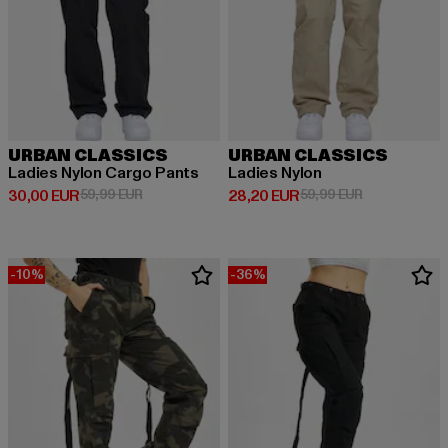
URBAN CLASSICS
URBAN CLASSICS
Ladies Nylon Cargo Pants
Ladies Nylon
Derzeitiger Preis: 30,00 EUR
Aktionspreis: 59,99 EUR
Derzeitiger Preis: 28,20 EUR
Aktionspreis:
30,00 EUR
59,99 EUR
28,20 EUR
59,99 EUR
-10%
-36%