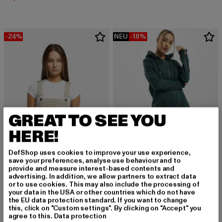
-24%
NEU
-18%
GREAT TO SEE YOU
HERE!
DefShop uses cookies to improve your use experience,
save your preferences, analyse use behaviour and to
provide and measure interest-based contents and
URBAN CLASSICS
advertising. In addition, we allow partners to extract data
Ladies Sweat Parka
or to use cookies. This may also include the processing of
URBAN CLASSICS
your data in the USA or other countries which do not have
Derzeitiger Preis: 40,99 EUR
Aktionspreis:
40,99 EUR
49,99 EUR
Ladies Essentials Short
the EU data protection standard. If you want to change
Derzeitiger Preis: 56,99 EUR
Aktionspreis: 74,99 EUR
56,99 EUR
74,99 EUR
this, click on "Custom settings". By clicking on "Accept" you
agree to this.
Data protection