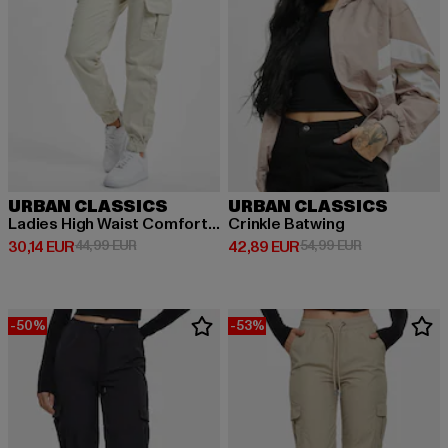
URBAN CLASSICS
URBAN CLASSICS
Ladies High Waist Comfort Jogging
Crinkle Batwing
Derzeitiger Preis: 30,14 EUR
Aktionspreis: 44,99 EUR
Derzeitiger Preis: 42,89 EUR
Aktionspreis:
30,14 EUR
44,99 EUR
42,89 EUR
54,99 EUR
-50%
-53%