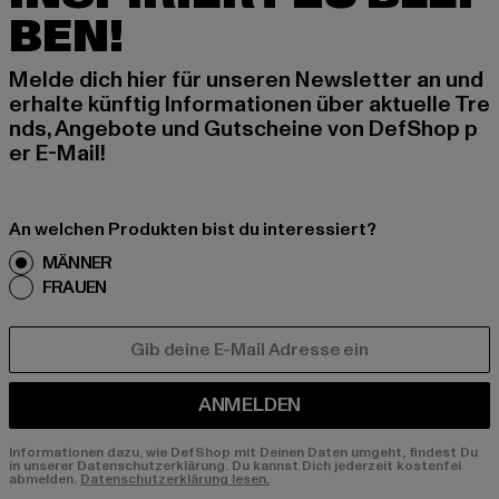
BEN!
Melde dich hier für unseren Newsletter an und
erhalte künftig Informationen über aktuelle Tre
nds, Angebote und Gutscheine von DefShop p
er E-Mail!
An welchen Produkten bist du interessiert?
MÄNNER
FRAUEN
E-MAIL
ANMELDEN
Informationen dazu, wie DefShop mit Deinen Daten umgeht, findest Du
in unserer Datenschutzerklärung. Du kannst Dich jederzeit kostenfei
abmelden.
Datenschutzerklärung lesen.