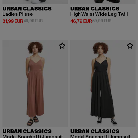
URBAN CLASSICS
URBAN CLASSICS
Ladies Plisse
High Waist Wide Leg Twill
Derzeitiger Preis: 31,99 EUR
Aktionspreis: 49,99 EUR
Derzeitiger Preis: 46,79 EUR
Aktionspreis:
31,99 EUR
49,99 EUR
46,79 EUR
59,99 EUR
URBAN CLASSICS
URBAN CLASSICS
Modal Spaghetti Jumpsuit
Modal Spaghetti Jumpsuit