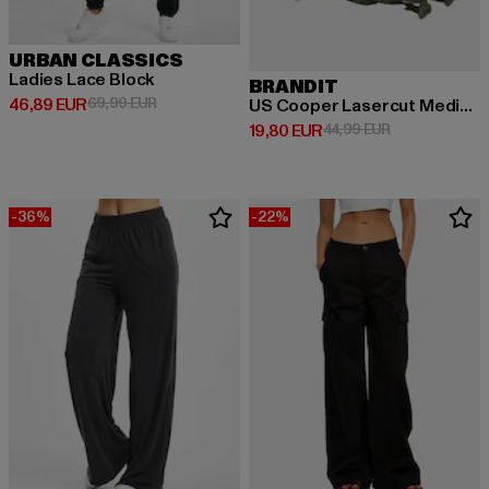
URBAN CLASSICS
Ladies Lace Block
BRANDIT
Derzeitiger Preis: 46,89 EUR
Aktionspreis: 69,99 EUR
46,89 EUR
69,99 EUR
US Cooper Lasercut Medium
Derzeitiger Preis: 19,80 EUR
Aktionspreis: 
19,80 EUR
44,99 EUR
-36%
-22%