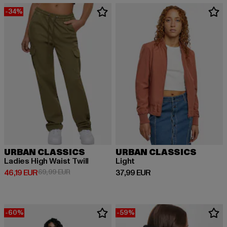
-34%
URBAN CLASSICS
URBAN CLASSICS
Ladies High Waist Twill
Light
Derzeitiger Preis: 46,19 EUR
Aktionspreis: 69,99 EUR
Derzeitiger Preis: 37,99 EUR
46,19 EUR
69,99 EUR
37,99 EUR
-60%
-59%