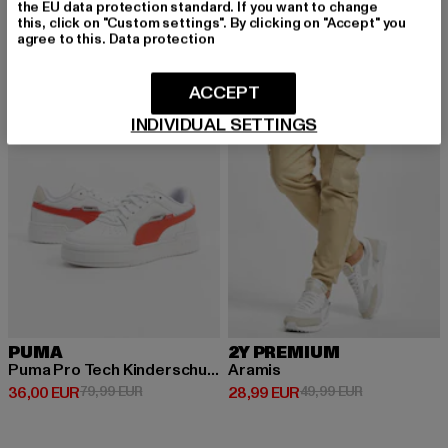
the EU data protection standard. If you want to change
this, click on "Custom settings". By clicking on "Accept" you
agree to this.
Data protection
-55%
-42%
ACCEPT
INDIVIDUAL SETTINGS
PUMA
2Y PREMIUM
Puma Pro Tech Kinderschuhe
Aramis
Derzeitiger Preis: 36,00 EUR
Aktionspreis: 79,99 EUR
Derzeitiger Preis: 28,99 EUR
Aktionspreis:
36,00 EUR
79,99 EUR
28,99 EUR
49,99 EUR