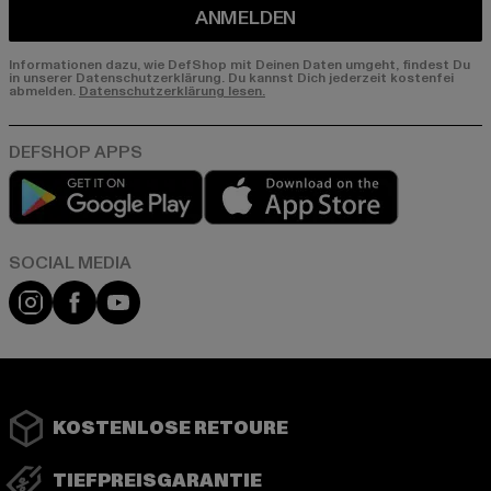
ANMELDEN
Informationen dazu, wie DefShop mit Deinen Daten umgeht, findest Du
in unserer Datenschutzerklärung. Du kannst Dich jederzeit kostenfei
abmelden.
Datenschutzerklärung lesen.
Play market
App store
Instagram
Facebook
YouTube
KOSTENLOSE RETOURE
TIEFPREISGARANTIE