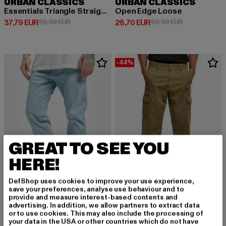
URBAN CLASSICS
URBAN CLASSICS
Essentials Triangle Straight Fit Jeans Mid
Open Edge Loose
Derzeitiger Preis: 37,79 EUR
Aktionspreis: 59,99 EUR
Derzeitiger Preis: 28,70 EUR
Aktionspreis:
37,79 EUR
59,99 EUR
28,70 EUR
69,99 EUR
-44%
GREAT TO SEE YOU
HERE!
DefShop uses cookies to improve your use experience,
save your preferences, analyse use behaviour and to
provide and measure interest-based contents and
2Y PREMIUM
URBAN CLASSICS
advertising. In addition, we allow partners to extract data
Cambridge
Straight Leg
or to use cookies. This may also include the processing of
your data in the USA or other countries which do not have
Derzeitiger Preis: 37,99 EUR
Derzeitiger Preis: 27,99 EUR
Aktionspreis:
37,99 EUR
27,99 EUR
49,99 EUR