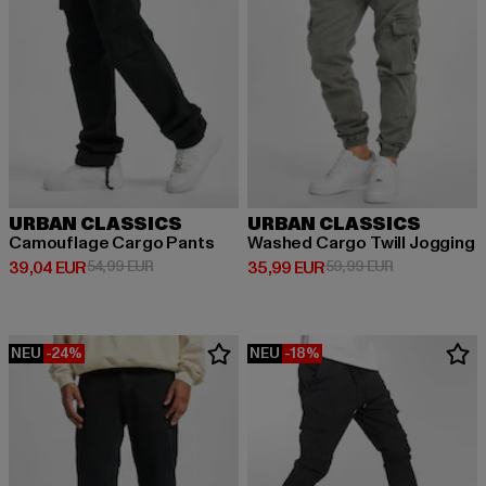
URBAN CLASSICS
URBAN CLASSICS
Camouflage Cargo Pants
Washed Cargo Twill Jogging
Derzeitiger Preis: 39,04 EUR
Aktionspreis: 54,99 EUR
Derzeitiger Preis: 35,99 EUR
Aktionspreis:
39,04 EUR
54,99 EUR
35,99 EUR
59,99 EUR
NEU
-24%
NEU
-18%