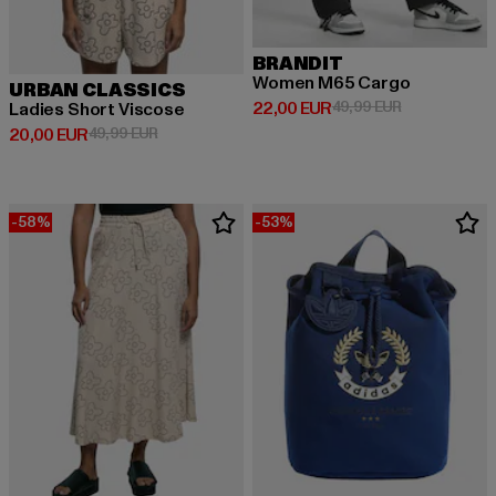
BRANDIT
Women M65 Cargo
URBAN CLASSICS
Derzeitiger Preis: 22,00 EUR
Aktionspreis:
22,00 EUR
49,99 EUR
Ladies Short Viscose
Derzeitiger Preis: 20,00 EUR
Aktionspreis: 49,99 EUR
20,00 EUR
49,99 EUR
-58%
-53%