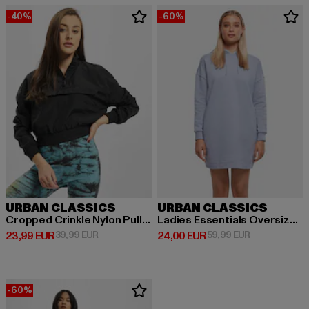
-40%
-60%
URBAN CLASSICS
URBAN CLASSICS
Cropped Crinkle Nylon Pull Over
Ladies Essentials Oversized Terry
Derzeitiger Preis: 23,99 EUR
Aktionspreis: 39,99 EUR
Derzeitiger Preis: 24,00 EUR
Aktionspreis:
23,99 EUR
39,99 EUR
24,00 EUR
59,99 EUR
-60%