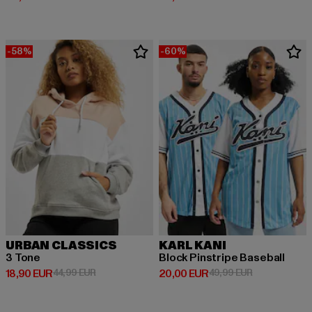
-58%
-60%
URBAN CLASSICS
KARL KANI
3 Tone
Block Pinstripe Baseball
Derzeitiger Preis: 18,90 EUR
Aktionspreis: 44,99 EUR
Derzeitiger Preis: 20,00 EUR
Aktionspreis:
18,90 EUR
44,99 EUR
20,00 EUR
49,99 EUR