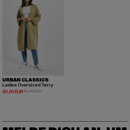
URBAN CLASSICS
Ladies Oversized Terry
Derzeitiger Preis: 20,00 EUR
Aktionspreis: 49,99 EUR
20,00 EUR
49,99 EUR