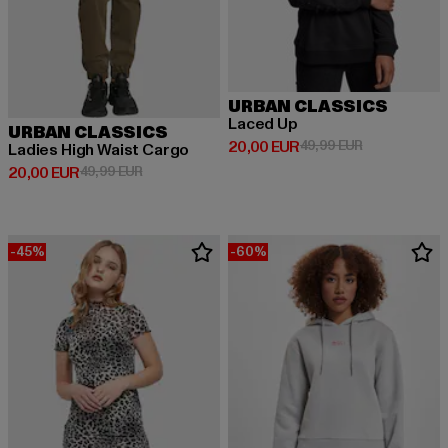
URBAN CLASSICS
Laced Up
URBAN CLASSICS
Derzeitiger Preis: 20,00 EUR
Aktionspreis:
20,00 EUR
49,99 EUR
Ladies High Waist Cargo
Derzeitiger Preis: 20,00 EUR
Aktionspreis: 49,99 EUR
20,00 EUR
49,99 EUR
-45%
-60%