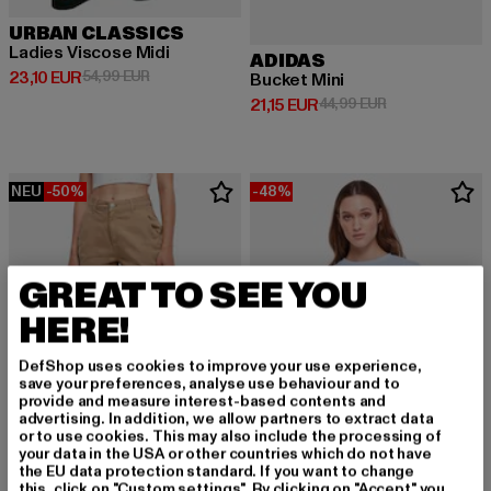
URBAN CLASSICS
Ladies Viscose Midi
ADIDAS
Derzeitiger Preis: 23,10 EUR
Aktionspreis: 54,99 EUR
23,10 EUR
54,99 EUR
Bucket Mini
Derzeitiger Preis: 21,15 EUR
Aktionspreis: 4
21,15 EUR
44,99 EUR
NEU
-50%
-48%
GREAT TO SEE YOU
HERE!
DefShop uses cookies to improve your use experience,
save your preferences, analyse use behaviour and to
provide and measure interest-based contents and
advertising. In addition, we allow partners to extract data
or to use cookies. This may also include the processing of
your data in the USA or other countries which do not have
the EU data protection standard. If you want to change
this, click on "Custom settings". By clicking on "Accept" you