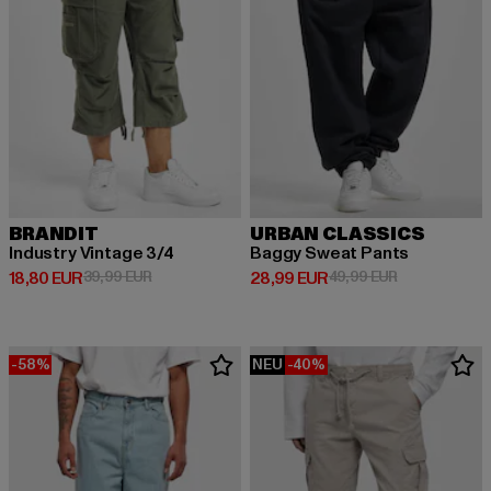
BRANDIT
URBAN CLASSICS
Industry Vintage 3/4
Baggy Sweat Pants
Derzeitiger Preis: 18,80 EUR
Aktionspreis: 39,99 EUR
Derzeitiger Preis: 28,99 EUR
Aktionspreis:
18,80 EUR
39,99 EUR
28,99 EUR
49,99 EUR
-58%
NEU
-40%