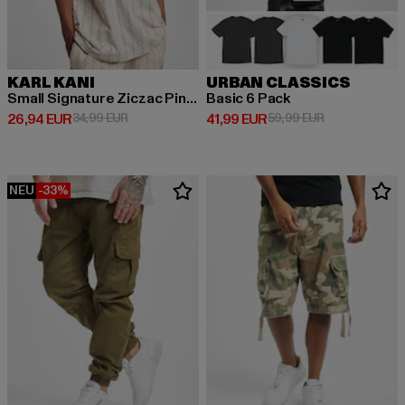
KARL KANI
URBAN CLASSICS
Small Signature Ziczac Pinstripe
Basic 6 Pack
Derzeitiger Preis: 26,94 EUR
Aktionspreis: 34,99 EUR
Derzeitiger Preis: 41,99 EUR
Aktionspreis: 
26,94 EUR
34,99 EUR
41,99 EUR
59,99 EUR
NEU
-33%