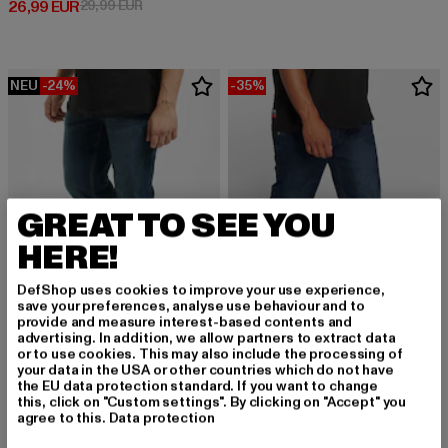
Derzeitiger Preis: 26,99 EUR
Aktionspreis: 29,99 EUR
26,99 EUR
29,99 EUR
NEU
-24%
-35%
GREAT TO SEE YOU
HERE!
DefShop uses cookies to improve your use experience,
save your preferences, analyse use behaviour and to
provide and measure interest-based contents and
advertising. In addition, we allow partners to extract data
or to use cookies. This may also include the processing of
URBAN CLASSICS
DANGEROUS DNGRS
your data in the USA or other countries which do not have
Stretch Denim
Brother
the EU data protection standard. If you want to change
this, click on "Custom settings". By clicking on "Accept" you
Derzeitiger Preis: 34,19 EUR
Aktionspreis: 44,99 EUR
Derzeitiger Preis: 38,99 EUR
Aktionspreis:
34,19 EUR
44,99 EUR
38,99 EUR
59,99 EUR
agree to this.
Data protection