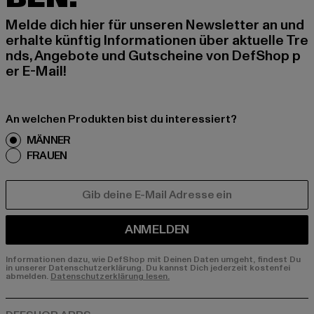
Melde dich hier für unseren Newsletter an und
erhalte künftig Informationen über aktuelle Tre
nds, Angebote und Gutscheine von DefShop p
er E-Mail!
An welchen Produkten bist du interessiert?
MÄNNER
FRAUEN
E-MAIL
ANMELDEN
Informationen dazu, wie DefShop mit Deinen Daten umgeht, findest Du
in unserer Datenschutzerklärung. Du kannst Dich jederzeit kostenfei
abmelden.
Datenschutzerklärung lesen.