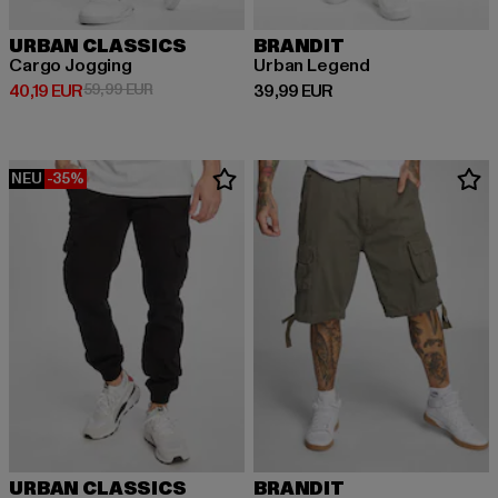
URBAN CLASSICS
BRANDIT
Cargo Jogging
Urban Legend
Derzeitiger Preis: 40,19 EUR
Aktionspreis: 59,99 EUR
Derzeitiger Preis: 39,99 EUR
40,19 EUR
59,99 EUR
39,99 EUR
NEU
-35%
URBAN CLASSICS
BRANDIT