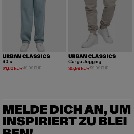
URBAN CLASSICS
URBAN CLASSICS
90‘s
Cargo Jogging
Derzeitiger Preis: 21,00 EUR
Aktionspreis: 49,99 EUR
Derzeitiger Preis: 35,99 EUR
Aktionspreis:
21,00 EUR
49,99 EUR
35,99 EUR
59,99 EUR
MELDE DICH AN, UM
INSPIRIERT ZU BLEI
BEN!