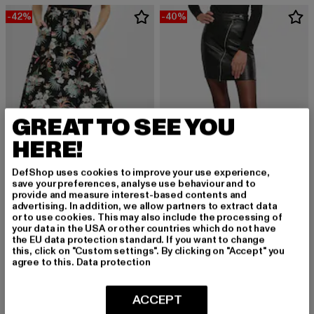
-42%
-40%
GREAT TO SEE YOU
HERE!
DefShop uses cookies to improve your use experience,
save your preferences, analyse use behaviour and to
provide and measure interest-based contents and
advertising. In addition, we allow partners to extract data
URBAN CLASSICS
URBAN CLASSICS
or to use cookies. This may also include the processing of
Ladies Viscose Midi Skirt
Ladies Synthetic Leather Biker
your data in the USA or other countries which do not have
Derzeitiger Preis: 31,89 EUR
Aktionspreis: 54,99 EUR
Derzeitiger Preis: 35,99 EUR
Aktionspreis:
31,89 EUR
54,99 EUR
35,99 EUR
59,99 EUR
the EU data protection standard. If you want to change
this, click on "Custom settings". By clicking on "Accept" you
agree to this.
Data protection
-10%
-30%
ACCEPT