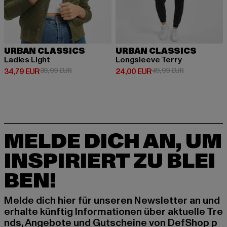
URBAN CLASSICS
URBAN CLASSICS
Ladies Light
Longsleeve Terry
Derzeitiger Preis: 34,79 EUR
Aktionspreis: 39,99 EUR
Derzeitiger Preis: 24,00 EUR
Aktionspreis:
34,79 EUR
39,99 EUR
24,00 EUR
49,99 EUR
MELDE DICH AN, UM
INSPIRIERT ZU BLEI
BEN!
Melde dich hier für unseren Newsletter an und
erhalte künftig Informationen über aktuelle Tre
nds, Angebote und Gutscheine von DefShop p