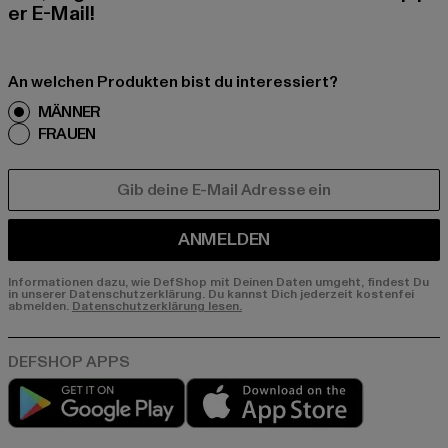
er E-Mail!
An welchen Produkten bist du interessiert?
MÄNNER
FRAUEN
E-MAIL
ANMELDEN
Informationen dazu, wie DefShop mit Deinen Daten umgeht, findest Du
in unserer Datenschutzerklärung. Du kannst Dich jederzeit kostenfei
abmelden.
Datenschutzerklärung lesen.
Play market
App store