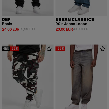
DEF
URBAN CLASSICS
Basic
90‘s Jeans Loose
Derzeitiger Preis: 24,00 EUR
Aktionspreis: 59,99 EUR
Derzeitiger Preis: 20,00 EUR
Aktionspreis:
24,00 EUR
59,99 EUR
20,00 EUR
49,99 EUR
NEU
-56%
-38%