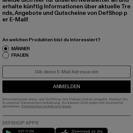
Melde dich hier für unseren Newsletter an und
erhalte künftig Informationen über aktuelle Tre
nds, Angebote und Gutscheine von DefShop p
er E-Mail!
An welchen Produkten bist du interessiert?
MÄNNER
FRAUEN
E-MAIL
ANMELDEN
Informationen dazu, wie DefShop mit Deinen Daten umgeht, findest Du
in unserer Datenschutzerklärung. Du kannst Dich jederzeit kostenfei
abmelden.
Datenschutzerklärung lesen.
Play market
App store