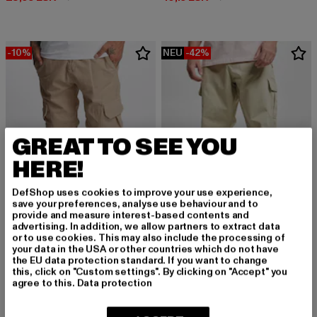
-10%
NEU
-42%
GREAT TO SEE YOU
HERE!
DefShop uses cookies to improve your use experience,
save your preferences, analyse use behaviour and to
provide and measure interest-based contents and
advertising. In addition, we allow partners to extract data
or to use cookies. This may also include the processing of
your data in the USA or other countries which do not have
DEF
URBAN CLASSICS
the EU data protection standard. If you want to change
Kindou
Straight Leg
this, click on "Custom settings". By clicking on "Accept" you
Derzeitiger Preis: 35,99 EUR
Aktionspreis: 39,99 EUR
Derzeitiger Preis: 28,99 EUR
Aktionspreis:
35,99 EUR
39,99 EUR
28,99 EUR
49,99 EUR
agree to this.
Data protection