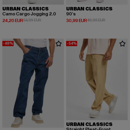
URBAN CLASSICS
URBAN CLASSICS
Camo Cargo Jogging 2.0
90‘s
Derzeitiger Preis: 24,20 EUR
Aktionspreis: 54,99 EUR
Derzeitiger Preis: 30,99 EUR
Aktionspreis:
24,20 EUR
54,99 EUR
30,99 EUR
49,99 EUR
-48%
-54%
URBAN CLASSICS
Straight Pleat-Front