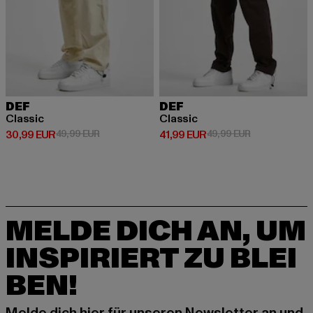
DEF
DEF
Classic
Classic
Derzeitiger Preis: 30,99 EUR
Aktionspreis: 49,99 EUR
Derzeitiger Preis: 41,99 EUR
Aktionspreis: 
30,99 EUR
49,99 EUR
41,99 EUR
49,99 EUR
MELDE DICH AN, UM
INSPIRIERT ZU BLEI
BEN!