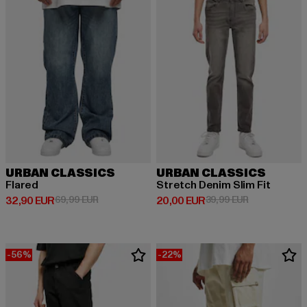
URBAN CLASSICS
URBAN CLASSICS
Flared
Stretch Denim Slim Fit
Derzeitiger Preis: 32,90 EUR
Aktionspreis: 69,99 EUR
Derzeitiger Preis: 20,00 EUR
Aktionspreis:
32,90 EUR
69,99 EUR
20,00 EUR
39,99 EUR
-56%
-22%