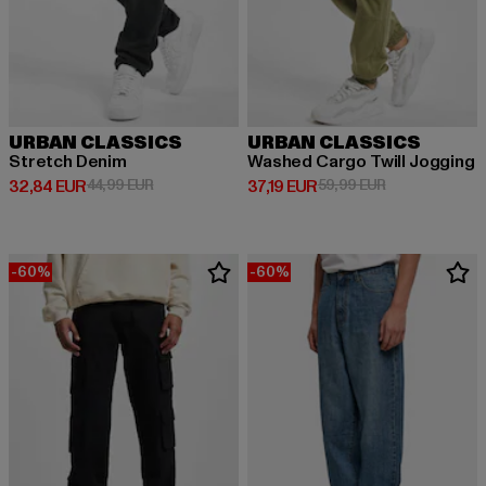
URBAN CLASSICS
URBAN CLASSICS
Stretch Denim
Washed Cargo Twill Jogging
Derzeitiger Preis: 32,84 EUR
Aktionspreis: 44,99 EUR
Derzeitiger Preis: 37,19 EUR
Aktionspreis: 
32,84 EUR
44,99 EUR
37,19 EUR
59,99 EUR
-60%
-60%