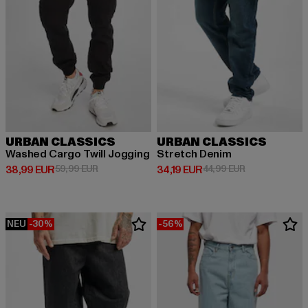
URBAN CLASSICS
URBAN CLASSICS
Washed Cargo Twill Jogging
Stretch Denim
Derzeitiger Preis: 38,99 EUR
Aktionspreis: 59,99 EUR
Derzeitiger Preis: 34,19 EUR
Aktionspreis: 
38,99 EUR
59,99 EUR
34,19 EUR
44,99 EUR
NEU
-30%
-56%