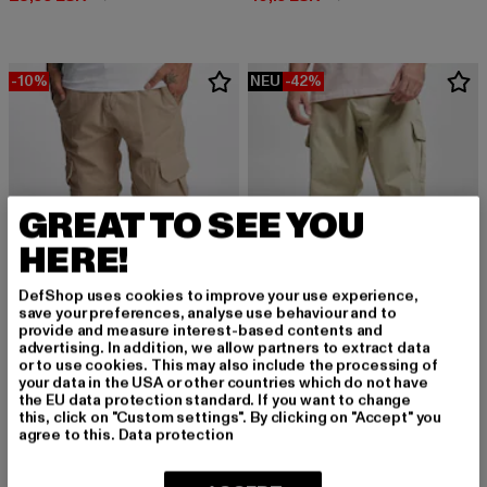
-10%
NEU
-42%
GREAT TO SEE YOU
HERE!
DefShop uses cookies to improve your use experience,
save your preferences, analyse use behaviour and to
provide and measure interest-based contents and
advertising. In addition, we allow partners to extract data
or to use cookies. This may also include the processing of
your data in the USA or other countries which do not have
DEF
URBAN CLASSICS
the EU data protection standard. If you want to change
Kindou
Straight Leg
this, click on "Custom settings". By clicking on "Accept" you
Derzeitiger Preis: 35,99 EUR
Aktionspreis: 39,99 EUR
Derzeitiger Preis: 28,99 EUR
Aktionspreis:
35,99 EUR
39,99 EUR
28,99 EUR
49,99 EUR
agree to this.
Data protection