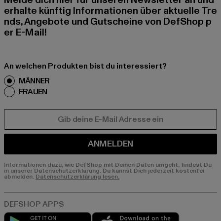
Melde dich hier für unseren Newsletter an und
erhalte künftig Informationen über aktuelle Tre
nds, Angebote und Gutscheine von DefShop p
er E-Mail!
An welchen Produkten bist du interessiert?
MÄNNER
FRAUEN
E-MAIL
ANMELDEN
Informationen dazu, wie DefShop mit Deinen Daten umgeht, findest Du
in unserer Datenschutzerklärung. Du kannst Dich jederzeit kostenfei
abmelden.
Datenschutzerklärung lesen.
Play market
App store