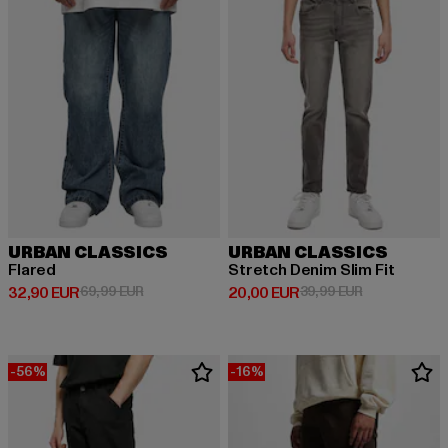
URBAN CLASSICS
URBAN CLASSICS
Flared
Stretch Denim Slim Fit
Derzeitiger Preis: 32,90 EUR
Aktionspreis: 69,99 EUR
Derzeitiger Preis: 20,00 EUR
Aktionspreis:
32,90 EUR
69,99 EUR
20,00 EUR
39,99 EUR
-56%
-16%