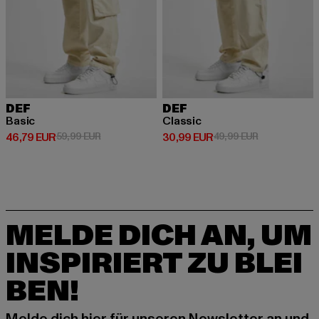
DEF
DEF
Basic
Classic
Derzeitiger Preis: 46,79 EUR
Aktionspreis: 59,99 EUR
Derzeitiger Preis: 30,99 EUR
Aktionspreis:
46,79 EUR
59,99 EUR
30,99 EUR
49,99 EUR
MELDE DICH AN, UM
INSPIRIERT ZU BLEI
BEN!