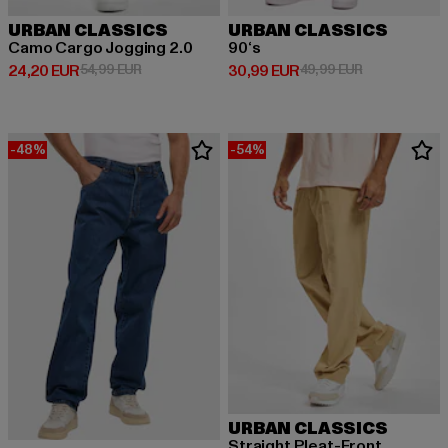
URBAN CLASSICS
URBAN CLASSICS
Camo Cargo Jogging 2.0
90‘s
Derzeitiger Preis: 24,20 EUR
Aktionspreis: 54,99 EUR
Derzeitiger Preis: 30,99 EUR
Aktionspreis:
24,20 EUR
54,99 EUR
30,99 EUR
49,99 EUR
-48%
-54%
URBAN CLASSICS
Straight Pleat-Front