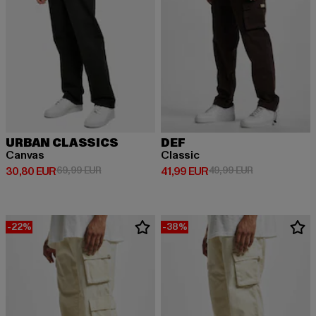
URBAN CLASSICS
DEF
Canvas
Classic
Derzeitiger Preis: 30,80 EUR
Aktionspreis: 69,99 EUR
Derzeitiger Preis: 41,99 EUR
Aktionspreis: 
30,80 EUR
69,99 EUR
41,99 EUR
49,99 EUR
-22%
-38%