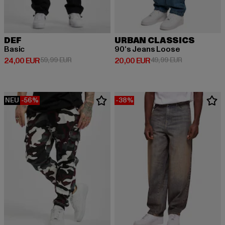
DEF
URBAN CLASSICS
Basic
90‘s Jeans Loose
Derzeitiger Preis: 24,00 EUR
Aktionspreis: 59,99 EUR
Derzeitiger Preis: 20,00 EUR
Aktionspreis:
24,00 EUR
59,99 EUR
20,00 EUR
49,99 EUR
NEU
-56%
-38%