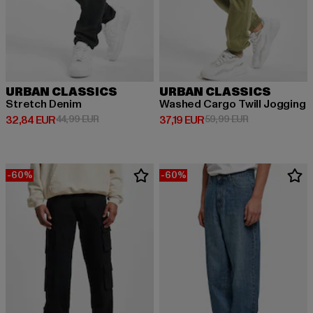
URBAN CLASSICS
URBAN CLASSICS
Stretch Denim
Washed Cargo Twill Jogging
Derzeitiger Preis: 32,84 EUR
Aktionspreis: 44,99 EUR
Derzeitiger Preis: 37,19 EUR
Aktionspreis: 
32,84 EUR
44,99 EUR
37,19 EUR
59,99 EUR
-60%
-60%