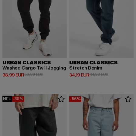
URBAN CLASSICS
URBAN CLASSICS
Washed Cargo Twill Jogging
Stretch Denim
Derzeitiger Preis: 38,99 EUR
Aktionspreis: 59,99 EUR
Derzeitiger Preis: 34,19 EUR
Aktionspreis: 
38,99 EUR
59,99 EUR
34,19 EUR
44,99 EUR
NEU
-30%
-56%