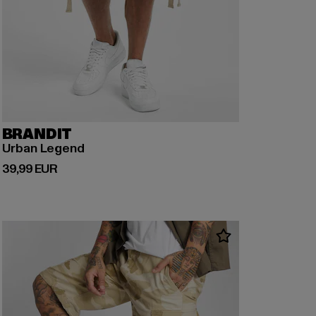
BRANDIT
Urban Legend
Derzeitiger Preis: 39,99 EUR
39,99 EUR