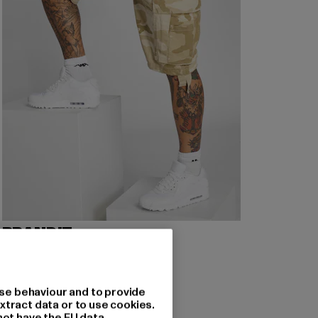
BRANDIT
Vintage
Derzeitiger Preis: 45,99 EUR
45,99 EUR
se behaviour and to provide
xtract data or to use cookies.
not have the EU data