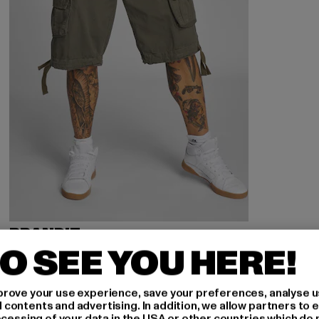
BRANDIT
Urban Legend
O SEE YOU HERE!
Derzeitiger Preis: 35,99 EUR
Aktionspreis: 39,99 EUR
35,99 EUR
39,99 EUR
rove your use experience, save your preferences, analyse u
ontents and advertising. In addition, we allow partners to e
ocessing of your data in the USA or other countries which do 