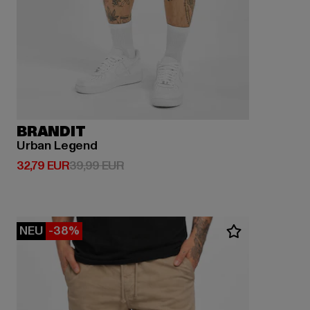
BRANDIT
Urban Legend
Derzeitiger Preis: 32,79 EUR
Aktionspreis: 39,99 EUR
32,79 EUR
39,99 EUR
NEU
-38%