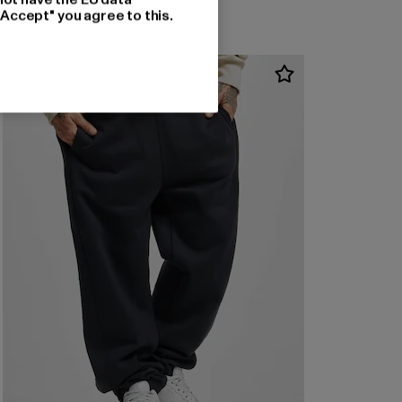
"Accept" you agree to this.
NEU
-38%