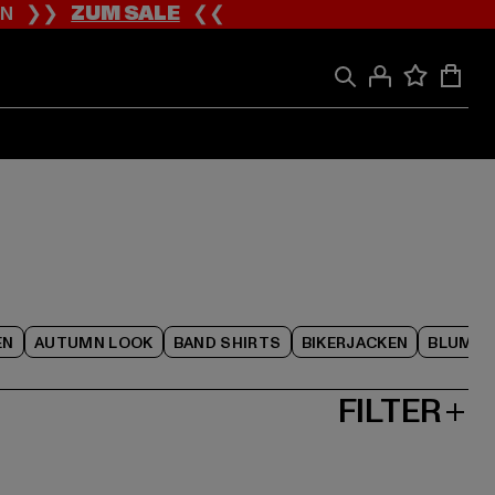
ION ❯❯
ZUM SALE
❮❮
EN
AUTUMN LOOK
BAND SHIRTS
BIKERJACKEN
BLUME
FILTER