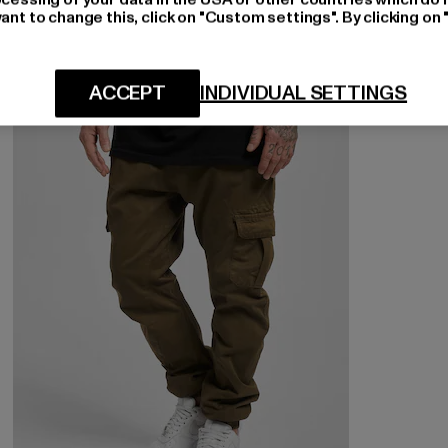
ant to change this, click on "Custom settings". By clicking on 
NEU
-25%
ACCEPT
INDIVIDUAL SETTINGS