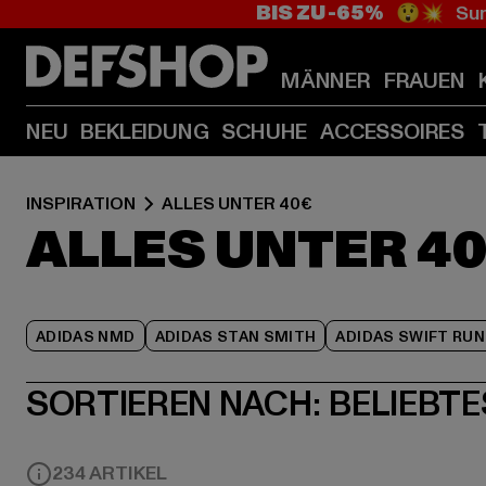
BIS ZU -65%
😲💥 Sum
MÄNNER
FRAUEN
NEU
BEKLEIDUNG
SCHUHE
ACCESSOIRES
INSPIRATION
ALLES UNTER 40€
ALLES UNTER 4
ADIDAS NMD
ADIDAS STAN SMITH
ADIDAS SWIFT RUN
SORTIEREN NACH:
BELIEBTE
234 ARTIKEL