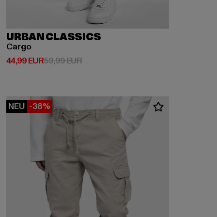
URBAN CLASSICS
Cargo
Derzeitiger Preis: 44,99 EUR
Aktionspreis: 59,99 EUR
44,99 EUR
59,99 EUR
NEU
-38%