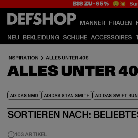
BIS ZU -65%
😲💥 Sum
MÄNNER
FRAUEN
NEU
BEKLEIDUNG
SCHUHE
ACCESSOIRES
INSPIRATION
ALLES UNTER 40€
ALLES UNTER 4
ADIDAS NMD
ADIDAS STAN SMITH
ADIDAS SWIFT RUN
SORTIEREN NACH:
BELIEBTE
103 ARTIKEL