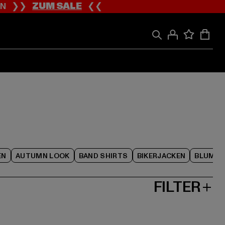
ION ❯❯
ZUM SALE
❮❮
EN
AUTUMN LOOK
BAND SHIRTS
BIKERJACKEN
BLUME
FILTER