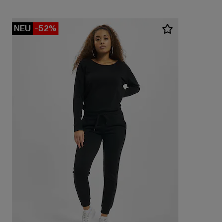
NEU
-52%