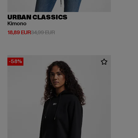
URBAN CLASSICS
Kimono
Derzeitiger Preis: 18,89 EUR
Aktionspreis: 34,99 EUR
18,89 EUR
34,99 EUR
-58%