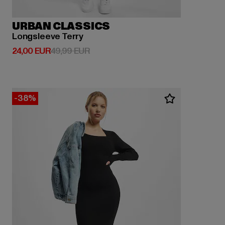
URBAN CLASSICS
Longsleeve Terry
Derzeitiger Preis: 24,00 EUR
Aktionspreis: 49,99 EUR
24,00 EUR
49,99 EUR
-38%