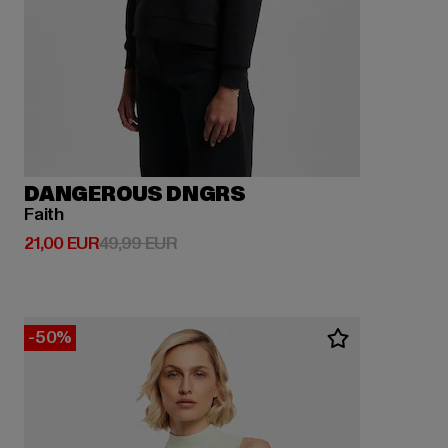
DANGEROUS DNGRS
Faith
Derzeitiger Preis: 21,00 EUR
Aktionspreis: 49,99 EUR
21,00 EUR
49,99 EUR
-50%