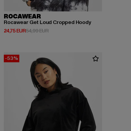
ROCAWEAR
Rocawear Get Loud Cropped Hoody
Derzeitiger Preis: 24,75 EUR
Aktionspreis: 54,99 EUR
24,75 EUR
54,99 EUR
-53%