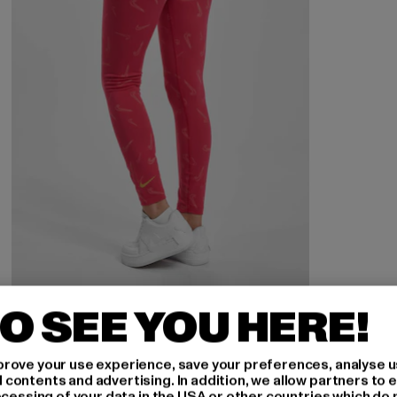
O SEE YOU HERE!
NIKE
Sportswear Tight
rove your use experience, save your preferences, analyse u
Derzeitiger Preis: 23,91 EUR
Aktionspreis: 45,99 EUR
23,91 EUR
45,99 EUR
ontents and advertising. In addition, we allow partners to e
ocessing of your data in the USA or other countries which do 