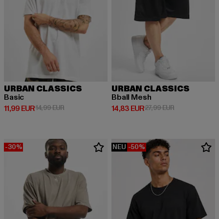
URBAN CLASSICS
URBAN CLASSICS
Basic
Bball Mesh
Derzeitiger Preis: 11,99 EUR
Aktionspreis: 14,99 EUR
Derzeitiger Preis: 14,83 EUR
Aktionspreis: 
11,99 EUR
14,99 EUR
14,83 EUR
27,99 EUR
-30%
NEU
-50%