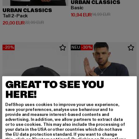
URBAN CLASSICS
Basic
URBAN CLASSICS
Derzeitiger Preis: 10,94 EUR
Aktionspreis: 
10,94 EUR
14,99 EUR
Tall 2-Pack
Derzeitiger Preis: 20,00 EUR
Aktionspreis: 22,99 EUR
20,00 EUR
22,99 EUR
-20%
NEU
-30%
GREAT TO SEE YOU
HERE!
DefShop uses cookies to improve your use experience,
save your preferences, analyse use behaviour and to
provide and measure interest-based contents and
advertising. In addition, we allow partners to extract data
or to use cookies. This may also include the processing of
your data in the USA or other countries which do not have
FLEXFIT
URBAN CLASSICS
the EU data protection standard. If you want to change