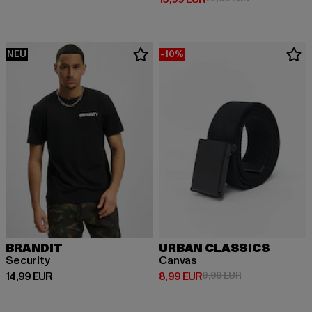
NEU
-10%
BRANDIT
URBAN CLASSICS
Security
Canvas
Derzeitiger Preis: 14,99 EUR
Derzeitiger Preis: 8,99 EUR
Aktionspreis: 9,
14,99 EUR
8,99 EUR
9,99 EUR