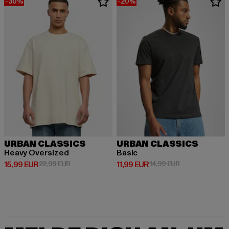
-30%
-20%
URBAN CLASSICS
URBAN CLASSICS
Heavy Oversized
Basic
Derzeitiger Preis: 15,99 EUR
Aktionspreis: 22,99 EUR
Derzeitiger Preis: 11,99 EUR
Aktionspreis: 1
15,99 EUR
22,99 EUR
11,99 EUR
14,99 EUR