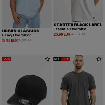
STARTER BLACK LABEL
Essential Oversize
URBAN CLASSICS
Derzeitiger Preis: 20,99 EUR
Aktionspreis:
20,99 EUR
24,99 EUR
Heavy Oversized
Derzeitiger Preis: 15,99 EUR
Aktionspreis: 22,99 EUR
15,99 EUR
22,99 EUR
-22%
NEU
-35%