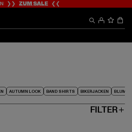
ION ❯❯
ZUM SALE
❮❮
EN
AUTUMN LOOK
BAND SHIRTS
BIKERJACKEN
BLUME
FILTER