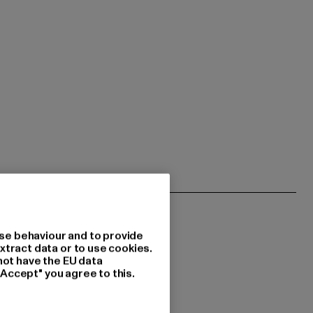
se behaviour and to provide
xtract data or to use cookies.
not have the EU data
"Accept" you agree to this.
 du interessiert?