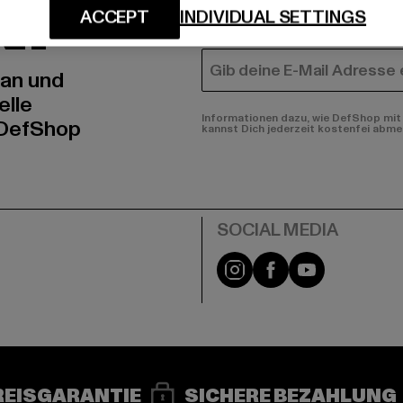
N!
MÄNNER
ACCEPT
INDIVIDUAL SETTINGS
FRAUEN
E-MAIL
 an und
elle
Informationen dazu, wie DefShop mit 
 DefShop
kannst Dich jederzeit kostenfei abme
e
Instagram
Facebook
YouTube
REISGARANTIE
SICHERE BEZAHLUNG