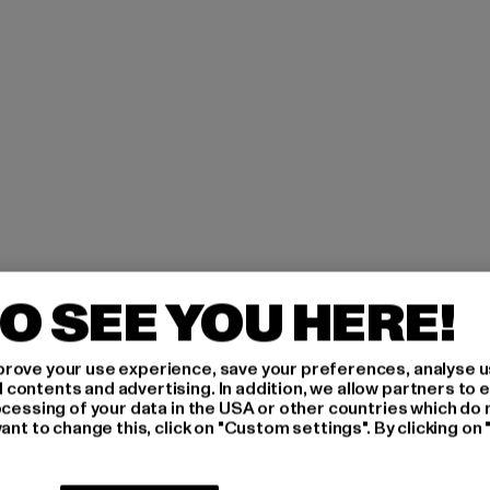
O SEE YOU HERE!
H AN,
rove your use experience, save your preferences, analyse u
ontents and advertising. In addition, we allow partners to e
IERT
ocessing of your data in the USA or other countries which do 
ant to change this, click on "Custom settings". By clicking on 
An welchen Produkten bist