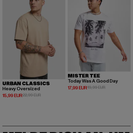
MISTER TEE
Today Was A Good Day
URBAN CLASSICS
Derzeitiger Preis: 17,99 EUR
Aktionspreis: 1
17,99 EUR
19,99 EUR
Heavy Oversized
Derzeitiger Preis: 15,99 EUR
Aktionspreis: 22,99 EUR
15,99 EUR
22,99 EUR