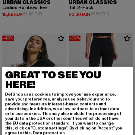
URBAN CLASSICS
URBAN CLASSICS
Ladies Rainbow Tee
Tall 2-Pack
Derzeitiger Preis: 18,89 EUR
Aktionspreis: 29,99 EUR
Derzeitiger Preis: 20,00 EUR
Aktionspreis:
18,89 EUR
29,99 EUR
20,00 EUR
22,99 EUR
-43%
-36%
GREAT TO SEE YOU
HERE!
DefShop uses cookies to improve your use experience,
save your preferences, analyse use behaviour and to
provide and measure interest-based contents and
advertising. In addition, we allow partners to extract data
or to use cookies. This may also include the processing of
your data in the USA or other countries which do not have
URBAN CLASSICS
URBAN CLASSICS
the EU data protection standard. If you want to change
Ladies Essentials Short
Cycle
this, click on "Custom settings". By clicking on "Accept" you
agree to this.
Data protection
Derzeitiger Preis: 13,10 EUR
Aktionspreis: 22,99 EUR
Derzeitiger Preis: 15,99 EUR
Aktionspreis: 
13,10 EUR
22,99 EUR
15,99 EUR
24,99 EUR