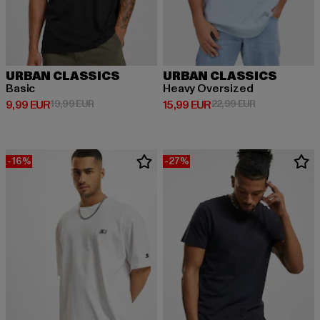
URBAN CLASSICS
URBAN CLASSICS
Basic
Heavy Oversized
Derzeitiger Preis: 9,99 EUR
Aktionspreis: 19,99 EUR
Derzeitiger Preis: 15,99 EUR
Aktionspreis: 
9,99 EUR
19,99 EUR
15,99 EUR
22,99 EUR
-16%
-27%