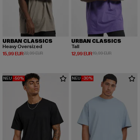
URBAN CLASSICS
URBAN CLASSICS
Heavy Oversized
Tall
Derzeitiger Preis: 15,99 EUR
Aktionspreis: 22,99 EUR
Derzeitiger Preis: 12,99 EUR
Aktionspreis: 
15,99 EUR
22,99 EUR
12,99 EUR
19,99 EUR
NEU
-50%
NEU
-30%