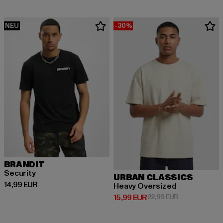
NEU
-30%
BRANDIT
Security
URBAN CLASSICS
Derzeitiger Preis: 14,99 EUR
14,99 EUR
Heavy Oversized
Derzeitiger Preis: 15,99 EUR
Aktionspreis: 
15,99 EUR
22,99 EUR