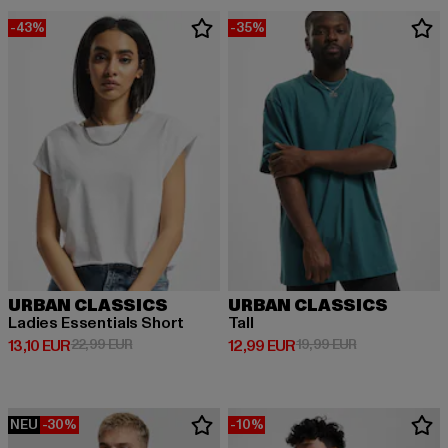
-43%
-35%
URBAN CLASSICS
URBAN CLASSICS
Ladies Essentials Short
Tall
Derzeitiger Preis: 13,10 EUR
Aktionspreis: 22,99 EUR
Derzeitiger Preis: 12,99 EUR
Aktionspreis: 
13,10 EUR
22,99 EUR
12,99 EUR
19,99 EUR
NEU
-30%
-10%