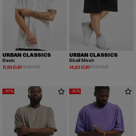
URBAN CLASSICS
URBAN CLASSICS
Basic
Bball Mesh
Derzeitiger Preis: 11,99 EUR
Aktionspreis: 14,99 EUR
Derzeitiger Preis: 14,83 EUR
Aktionspreis: 
11,99 EUR
14,99 EUR
14,83 EUR
27,99 EUR
-30%
-35%