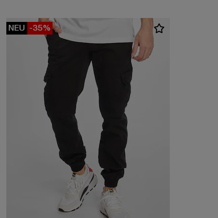
NEU
-35%