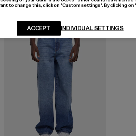
ant to change this, click on "Custom settings". By clicking on 
-28%
ACCEPT
INDIVIDUAL SETTINGS