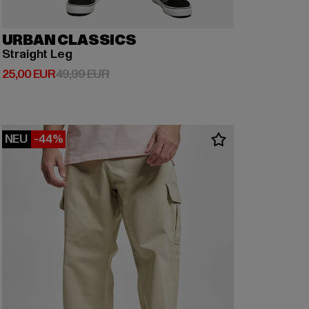
URBAN CLASSICS
Straight Leg
Derzeitiger Preis: 25,00 EUR
Aktionspreis: 49,99 EUR
25,00 EUR
49,99 EUR
NEU
-44%