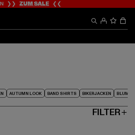
ION ❯❯
ZUM SALE
❮❮
EN
AUTUMN LOOK
BAND SHIRTS
BIKERJACKEN
BLUME
FILTER