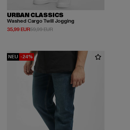
URBAN CLASSICS
Washed Cargo Twill Jogging
Derzeitiger Preis: 35,99 EUR
Aktionspreis: 59,99 EUR
35,99 EUR
59,99 EUR
NEU
-24%