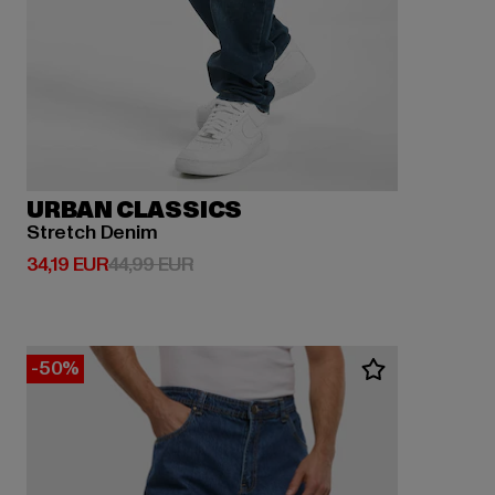
URBAN CLASSICS
Stretch Denim
Derzeitiger Preis: 34,19 EUR
Aktionspreis: 44,99 EUR
34,19 EUR
44,99 EUR
-50%