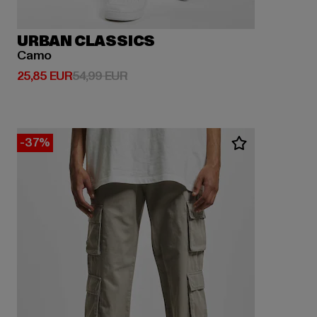
URBAN CLASSICS
Camo
Derzeitiger Preis: 25,85 EUR
Aktionspreis: 54,99 EUR
25,85 EUR
54,99 EUR
-37%