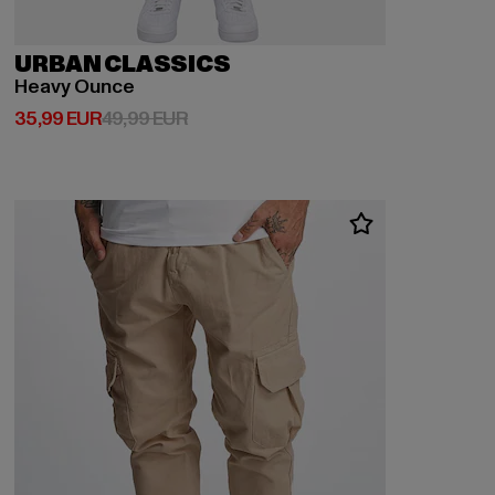
URBAN CLASSICS
Heavy Ounce
Derzeitiger Preis: 35,99 EUR
Aktionspreis: 49,99 EUR
35,99 EUR
49,99 EUR