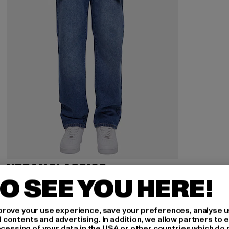
URBAN CLASSICS
Heavy Ounce
O SEE YOU HERE!
Derzeitiger Preis: 32,99 EUR
Aktionspreis: 49,99 EUR
32,99 EUR
49,99 EUR
rove your use experience, save your preferences, analyse u
ontents and advertising. In addition, we allow partners to e
ocessing of your data in the USA or other countries which do 