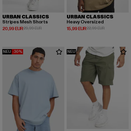
URBAN CLASSICS
URBAN CLASSICS
Stripes Mesh Shorts
Heavy Oversized
Derzeitiger Preis: 20,99 EUR
Aktionspreis: 29,99 EUR
Derzeitiger Preis: 15,99 EUR
Aktionspreis: 
20,99 EUR
29,99 EUR
15,99 EUR
22,99 EUR
NEU
-30%
NEU