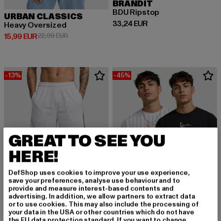
BRANDIT
BDU Ripstop
URBAN CLASSICS
Derzeitiger Preis: 33,24 EUR
33,24 EUR
Heavy Oversized
Derzeitiger Preis: 15,99 EUR
Aktionspreis: 22,99 EUR
15,99 EUR
22,99 EUR
-13%
-45%
GREAT TO SEE YOU
HERE!
DefShop uses cookies to improve your use experience,
save your preferences, analyse use behaviour and to
provide and measure interest-based contents and
advertising. In addition, we allow partners to extract data
or to use cookies. This may also include the processing of
your data in the USA or other countries which do not have
the EU data protection standard. If you want to change