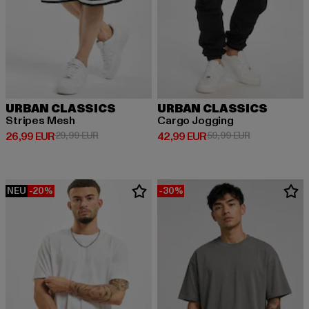
URBAN CLASSICS
URBAN CLASSICS
Stripes Mesh
Cargo Jogging
Derzeitiger Preis: 26,99 EUR
Aktionspreis: 29,99 EUR
Derzeitiger Preis: 42,99 EUR
Aktionspreis:
26,99 EUR
29,99 EUR
42,99 EUR
59,99 EUR
NEU
-20%
-30%