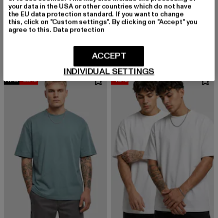
your data in the USA or other countries which do not have
URBAN CLASSICS
the EU data protection standard. If you want to change
Tall Tee
URBAN CLASSICS
this, click on "Custom settings". By clicking on "Accept" you
Derzeitiger Preis: 12,99 EUR
Aktionspreis: 19,99 EUR
12,99 EUR
19,99 EUR
agree to this.
Data protection
Heavy Oversized
Derzeitiger Preis: 15,99 EUR
Aktionspreis: 
15,99 EUR
22,99 EUR
ACCEPT
INDIVIDUAL SETTINGS
NEU
-35%
-13%