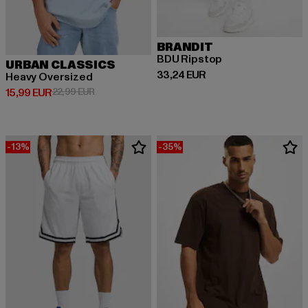
BRANDIT
BDU Ripstop
URBAN CLASSICS
Derzeitiger Preis: 33,24 EUR
33,24 EUR
Heavy Oversized
Derzeitiger Preis: 15,99 EUR
Aktionspreis: 22,99 EUR
15,99 EUR
22,99 EUR
-13%
-35%