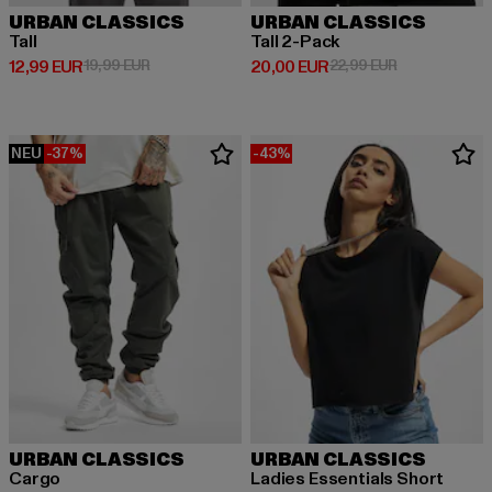
URBAN CLASSICS
URBAN CLASSICS
Tall
Tall 2-Pack
Derzeitiger Preis: 12,99 EUR
Aktionspreis: 19,99 EUR
Derzeitiger Preis: 20,00 EUR
Aktionspreis:
12,99 EUR
19,99 EUR
20,00 EUR
22,99 EUR
NEU
-37%
-43%
URBAN CLASSICS
URBAN CLASSICS
Cargo
Ladies Essentials Short