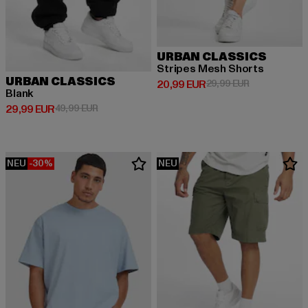
URBAN CLASSICS
Stripes Mesh Shorts
URBAN CLASSICS
Derzeitiger Preis: 20,99 EUR
Aktionspreis:
20,99 EUR
29,99 EUR
Blank
Derzeitiger Preis: 29,99 EUR
Aktionspreis: 49,99 EUR
29,99 EUR
49,99 EUR
NEU
-30%
NEU