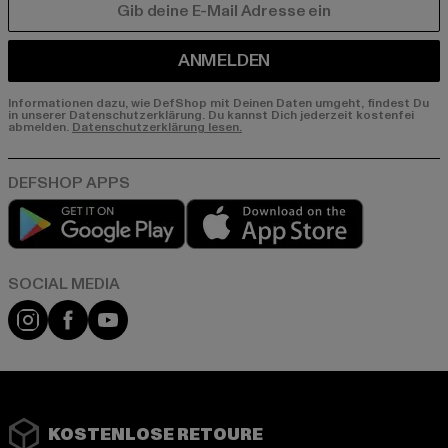
E-MAIL
ANMELDEN
Informationen dazu, wie DefShop mit Deinen Daten umgeht, findest Du
in unserer Datenschutzerklärung. Du kannst Dich jederzeit kostenfei
abmelden.
Datenschutzerklärung lesen.
Play market
App store
Instagram
Facebook
YouTube
KOSTENLOSE RETOURE