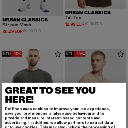
URBAN CLASSICS
Tall Tee
URBAN CLASSICS
Derzeitiger Preis: 12,99 EUR
Aktionspreis: 
12,99 EUR
19,99 EUR
Stripes Mesh
Derzeitiger Preis: 26,09 EUR
Aktionspreis: 29,99 EUR
26,09 EUR
29,99 EUR
NEU
-35%
NEU
-30%
GREAT TO SEE YOU
HERE!
DefShop uses cookies to improve your use experience,
save your preferences, analyse use behaviour and to
provide and measure interest-based contents and
advertising. In addition, we allow partners to extract data
or to use cookies. This may also include the processing of