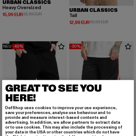
URBAN CLASSICS
Heavy Oversized
URBAN CLASSICS
Derzeitiger Preis: 15,99 EUR
Aktionspreis: 22,99 EUR
15,99 EUR
22,99 EUR
Tall
Derzeitiger Preis: 12,99 EUR
Aktionspreis: 
12,99 EUR
19,99 EUR
NEU
-40%
-30%
GREAT TO SEE YOU
HERE!
DefShop uses cookies to improve your use experience,
save your preferences, analyse use behaviour and to
provide and measure interest-based contents and
advertising. In addition, we allow partners to extract data
or to use cookies. This may also include the processing of
URBAN CLASSICS
your data in the USA or other countries which do not have