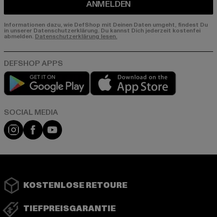
ANMELDEN
Informationen dazu, wie DefShop mit Deinen Daten umgeht, findest Du
in unserer Datenschutzerklärung. Du kannst Dich jederzeit kostenfei
abmelden.
Datenschutzerklärung lesen.
Play market
App store
Instagram
Facebook
YouTube
KOSTENLOSE RETOURE
TIEFPREISGARANTIE