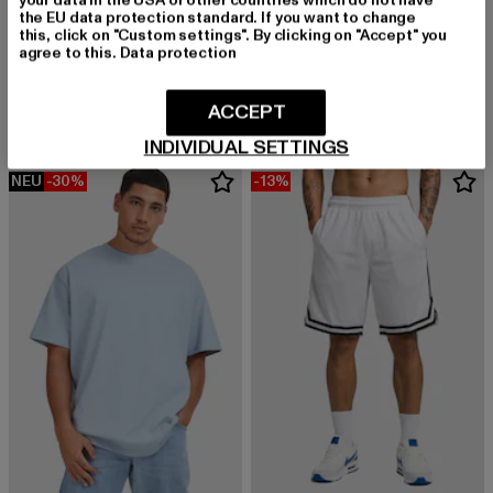
the EU data protection standard. If you want to change
URBAN CLASSICS
this, click on "Custom settings". By clicking on "Accept" you
Heavy Oversized
URBAN CLASSICS
agree to this.
Data protection
Derzeitiger Preis: 15,99 EUR
Aktionspreis: 22,99 EUR
15,99 EUR
22,99 EUR
Basic
Derzeitiger Preis: 9,99 EUR
Aktionspreis: 1
9,99 EUR
19,99 EUR
ACCEPT
INDIVIDUAL SETTINGS
NEU
-30%
-13%