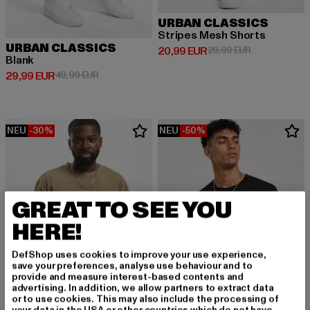
URBAN CLASSICS
Stripes Mesh Shorts
URBAN CLASSICS
Derzeitiger Preis: 20,99 EUR
Aktionspreis:
20,99 EUR
29,99 EUR
Blank
Derzeitiger Preis: 29,99 EUR
Aktionspreis: 49,99 EUR
29,99 EUR
49,99 EUR
NEU
-30%
NEU
-50%
GREAT TO SEE YOU
HERE!
DefShop uses cookies to improve your use experience,
save your preferences, analyse use behaviour and to
provide and measure interest-based contents and
advertising. In addition, we allow partners to extract data
or to use cookies. This may also include the processing of
your data in the USA or other countries which do not have