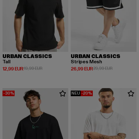
URBAN CLASSICS
URBAN CLASSICS
Tall
Stripes Mesh
Derzeitiger Preis: 12,99 EUR
Aktionspreis: 19,99 EUR
Derzeitiger Preis: 26,99 EUR
Aktionspreis:
12,99 EUR
19,99 EUR
26,99 EUR
29,99 EUR
-30%
NEU
-20%