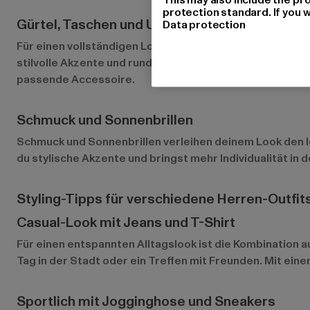
protection standard. If you w
Gürtel, Taschen und Uhren
Data protection
Für einen vollständigen Look dürfen auch praktische Acc
stilvolle Akzente und runden dein Outfit perfekt ab. Ob
passende Accessoire.
Schmuck und Sonnenbrillen
Schmuck und Sonnenbrillen verleihen deinem Look den le
du stylische Akzente und bringst mehr Individualität i
Styling-Tipps für verschiedene Herren-Outfit
Casual-Look mit Jeans und T-Shirt
Für einen entspannten Alltagslook ist die Kombination a
Tag in der Stadt oder ein Treffen mit Freunden. Mit eine
Sportlich mit Jogginghose und Sneakers