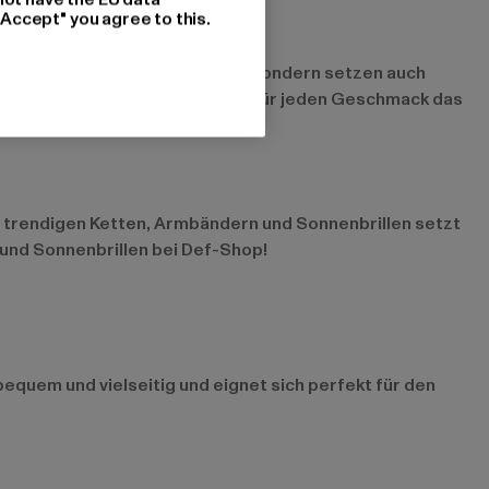
"Accept" you agree to this.
Teile sind nicht nur funktional, sondern setzen auch
coole Uhr – bei Def-Shop gibt es für jeden Geschmack das
t trendigen Ketten, Armbändern und Sonnenbrillen setzt
 und Sonnenbrillen bei Def-Shop!
bequem und vielseitig und eignet sich perfekt für den