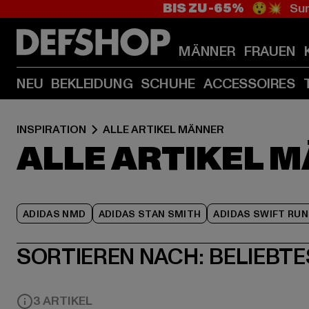
BIS ZU -65%
😲💥 Sum
MÄNNER
FRAUEN
NEU
BEKLEIDUNG
SCHUHE
ACCESSOIRES
INSPIRATION
ALLE ARTIKEL MÄNNER
ALLE ARTIKEL 
ADIDAS NMD
ADIDAS STAN SMITH
ADIDAS SWIFT RUN
SORTIEREN NACH:
BELIEBTE
3 ARTIKEL