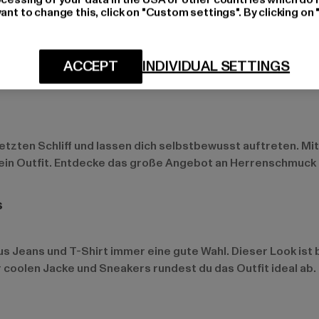
ant to change this, click on "Custom settings". By clicking on 
essoires wie Gürtel, Taschen und Uhren nicht fehlen. Diese 
ACCEPT
INDIVIDUAL SETTINGS
 eine lässige Bauchtasche, ein schlichter Gürtel oder eine 
tzten Schliff und lassen dich selbstbewusst auftreten. Mi
n dein Outfit. Entdecke das große Angebot an Herrenschmuck
s
us Jeans und T-Shirt immer eine gute Wahl. Dieser Look ist 
r coolen Jacke und Sneakers rundest du das Outfit ideal ab.