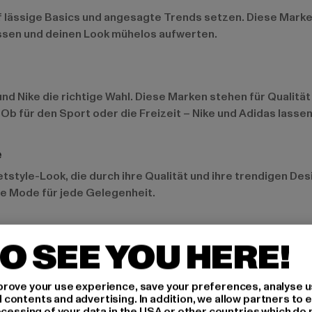
 auf lässige Basics und angesagte Trends setzen. Diese Mark
assen und deinen Look mühelos aufwerten.
und
Nike
die richtige Wahl. Diese Marken stehen für Qualität
. Ob für den Sport oder die Freizeit – Nike und Adidas lass
e
style-Look, die durch ihre Qualität und ihre trendigen De
che Mode für jede Gelegenheit.
O SEE YOU HERE!
lchen eines gelungenen Outfits. Sie verleihen deinem Look
rove your use experience, save your preferences, analyse u
Auswahl an Kopfbedeckungen für jede Jahreszeit und jeden S
ontents and advertising. In addition, we allow partners to e
ocessing of your data in the USA or other countries which do 