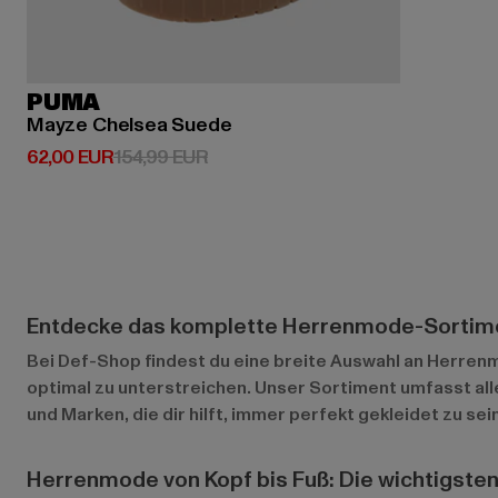
PUMA
Mayze Chelsea Suede
Derzeitiger Preis: 62,00 EUR
Aktionspreis: 154,99 EUR
62,00 EUR
154,99 EUR
Entdecke das komplette Herrenmode-Sortime
Bei Def-Shop findest du eine breite Auswahl an Herrenmo
optimal zu unterstreichen. Unser Sortiment umfasst alle
und Marken, die dir hilft, immer perfekt gekleidet zu sein
Herrenmode von Kopf bis Fuß: Die wichtigste