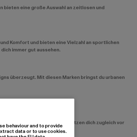
en bieten eine große Auswahl an zeitlosen und
 und Komfort und bieten eine Vielzahl an sportlichen
en dich immer gut aussehen.
signs überzeugt. Mit diesen Marken bringst du urbanen
 eine persönliche Note und schützen dich zugleich vor
se behaviour and to provide
til.
xtract data or to use cookies.
not have the EU data