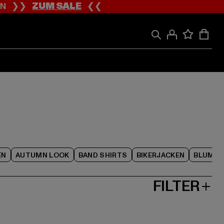
ION ❯❯
ZUM SALE
❮❮
EN
AUTUMN LOOK
BAND SHIRTS
BIKERJACKEN
BLUME
FILTER