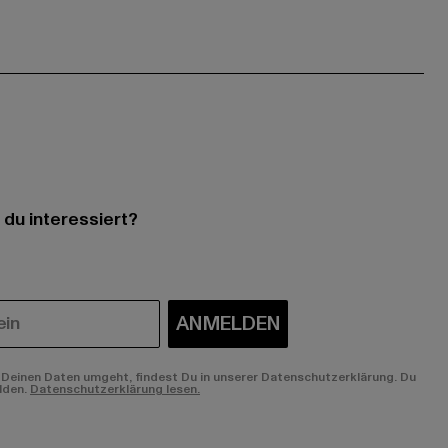
 du interessiert?
ANMELDEN
Deinen Daten umgeht, findest Du in unserer Datenschutzerklärung. Du
lden.
Datenschutzerklärung lesen.