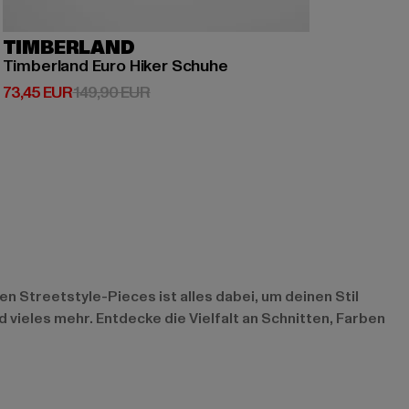
TIMBERLAND
Timberland Euro Hiker Schuhe
Derzeitiger Preis: 73,45 EUR
Aktionspreis: 149,90 EUR
73,45 EUR
149,90 EUR
n Streetstyle-Pieces ist alles dabei, um deinen Stil
vieles mehr. Entdecke die Vielfalt an Schnitten, Farben