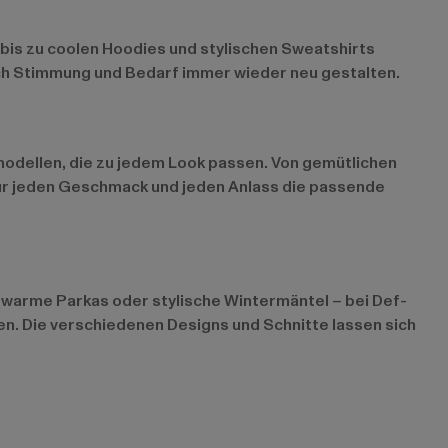
s bis zu coolen Hoodies und stylischen Sweatshirts
nach Stimmung und Bedarf immer wieder neu gestalten.
modellen, die zu jedem Look passen. Von gemütlichen
 für jeden Geschmack und jeden Anlass die passende
 warme Parkas oder stylische Wintermäntel – bei Def-
en. Die verschiedenen Designs und Schnitte lassen sich