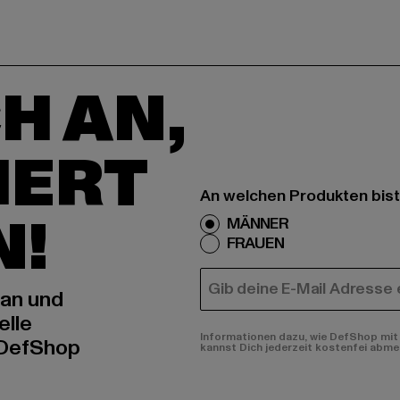
H AN,
IERT
An welchen Produkten bist
N!
MÄNNER
FRAUEN
E-MAIL
 an und
elle
Informationen dazu, wie DefShop mit 
 DefShop
kannst Dich jederzeit kostenfei abme