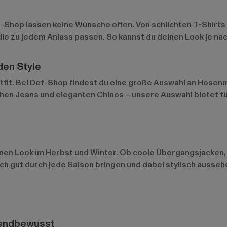
ef-Shop lassen keine Wünsche offen. Von schlichten T-Shirt
, die zu jedem Anlass passen. So kannst du deinen Look je 
den Style
utfit. Bei Def-Shop findest du eine große Auswahl an Hosen
ischen Jeans und eleganten Chinos – unsere Auswahl bietet
enen Look im Herbst und Winter. Ob coole Übergangsjacken,
ich gut durch jede Saison bringen und dabei stylisch ausseh
trendbewusst