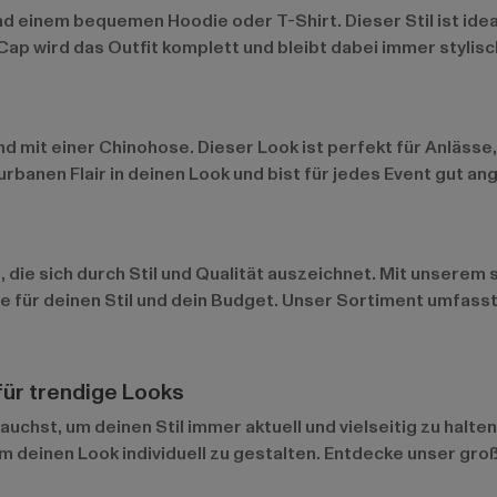
nd einem bequemen Hoodie oder T-Shirt. Dieser Stil ist idea
ap wird das Outfit komplett und bleibt dabei immer stylisc
 mit einer Chinohose. Dieser Look ist perfekt für Anlässe, 
rbanen Flair in deinen Look und bist für jedes Event gut a
 die sich durch Stil und Qualität auszeichnet. Mit unserem
le für deinen Stil und dein Budget. Unser Sortiment umfass
ür trendige Looks
uchst, um deinen Stil immer aktuell und vielseitig zu halte
um deinen Look individuell zu gestalten. Entdecke unser gr