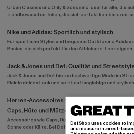
Urban Classics
und
Only & Sons
sind ideal für alle, die
trendbewussten Teilen, die sich perfekt kombinieren l
Nike und Adidas: Sportlich und stylisch
Für sportliche Styles und bequeme Outfits sind
Adidas
Basics, die sich perfekt für den Athleisure-Look eignen
Jack & Jones und Def: Qualität und Streetstyl
Jack & Jones
und
Def
bieten hochwertige Mode im Street
Flair in deinen Look und setzt auf langlebige und stylis
Herren-Accessoires für jeden Look
GREAT T
Caps, Hüte und Mützen
Accessoires wie Caps, Hüte und Mützen sind das i-Tüpfe
DefShop uses cookies to imp
Sonne oder Kälte. Bei Def-Shop findest du eine breite 
and measure interest-based c
This may also include the pr