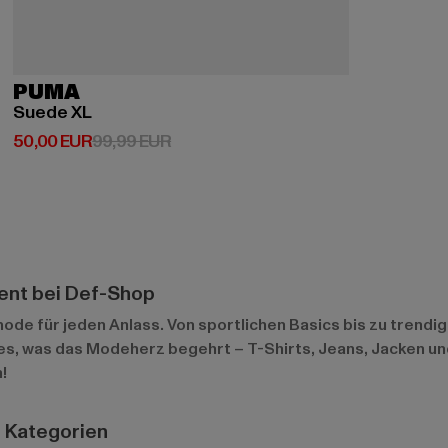
PUMA
Suede XL
Derzeitiger Preis: 50,00 EUR
Aktionspreis: 99,99 EUR
50,00 EUR
99,99 EUR
nt bei Def-Shop
de für jeden Anlass. Von sportlichen Basics bis zu trendige
s, was das Modeherz begehrt – T-Shirts, Jeans, Jacken und 
!
n Kategorien