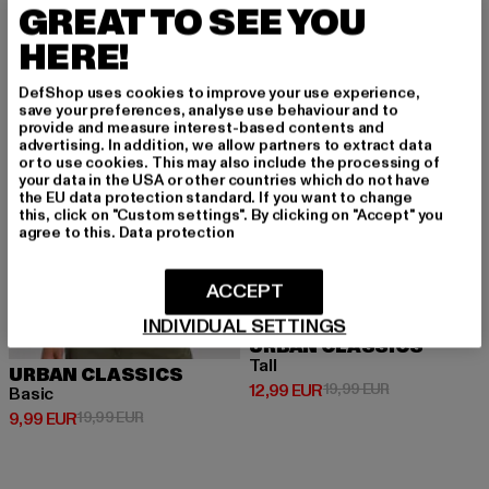
GREAT TO SEE YOU
NEU
-50%
-35%
HERE!
DefShop uses cookies to improve your use experience,
save your preferences, analyse use behaviour and to
provide and measure interest-based contents and
advertising. In addition, we allow partners to extract data
or to use cookies. This may also include the processing of
your data in the USA or other countries which do not have
the EU data protection standard. If you want to change
this, click on "Custom settings". By clicking on "Accept" you
agree to this.
Data protection
ACCEPT
INDIVIDUAL SETTINGS
URBAN CLASSICS
Tall
URBAN CLASSICS
Derzeitiger Preis: 12,99 EUR
Aktionspreis: 
12,99 EUR
19,99 EUR
Basic
Derzeitiger Preis: 9,99 EUR
Aktionspreis: 19,99 EUR
9,99 EUR
19,99 EUR