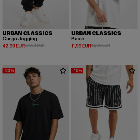
URBAN CLASSICS
URBAN CLASSICS
Cargo Jogging
Basic
Derzeitiger Preis: 42,99 EUR
Aktionspreis: 59,99 EUR
Derzeitiger Preis: 11,99 EUR
Aktionspreis: 1
42,99 EUR
59,99 EUR
11,99 EUR
14,99 EUR
-30%
-10%