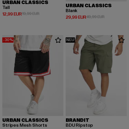
URBAN CLASSICS
URBAN CLASSICS
Tall
Blank
Derzeitiger Preis: 12,99 EUR
Aktionspreis: 19,99 EUR
12,99 EUR
19,99 EUR
Derzeitiger Preis: 29,99 EUR
Aktionspreis:
29,99 EUR
49,99 EUR
-30%
NEU
URBAN CLASSICS
BRANDIT
Stripes Mesh Shorts
BDU Ripstop