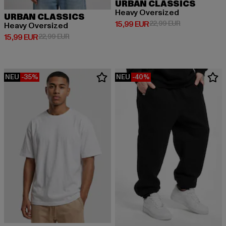
URBAN CLASSICS
Heavy Oversized
URBAN CLASSICS
Derzeitiger Preis: 15,99 EUR
Aktionspreis: 
15,99 EUR
22,99 EUR
Heavy Oversized
Derzeitiger Preis: 15,99 EUR
Aktionspreis: 22,99 EUR
15,99 EUR
22,99 EUR
NEU
-35%
NEU
-40%