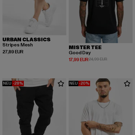
URBAN CLASSICS
Stripes Mesh
MISTER TEE
Derzeitiger Preis: 27,89 EUR
27,89 EUR
Good Day
Derzeitiger Preis: 17,99 EUR
Aktionspreis: 
17,99 EUR
24,99 EUR
NEU
-28%
NEU
-20%