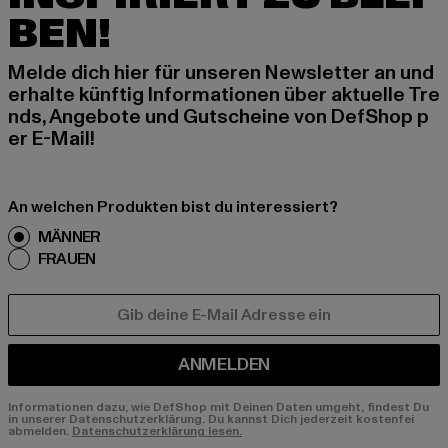
BEN!
Melde dich hier für unseren Newsletter an und
erhalte künftig Informationen über aktuelle Tre
nds, Angebote und Gutscheine von DefShop p
er E-Mail!
An welchen Produkten bist du interessiert?
MÄNNER
FRAUEN
E-MAIL
ANMELDEN
Informationen dazu, wie DefShop mit Deinen Daten umgeht, findest Du
in unserer Datenschutzerklärung. Du kannst Dich jederzeit kostenfei
abmelden.
Datenschutzerklärung lesen.