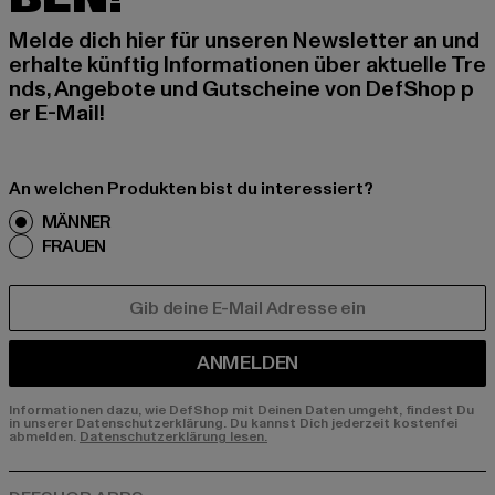
Melde dich hier für unseren Newsletter an und
erhalte künftig Informationen über aktuelle Tre
nds, Angebote und Gutscheine von DefShop p
er E-Mail!
An welchen Produkten bist du interessiert?
MÄNNER
FRAUEN
E-MAIL
ANMELDEN
Informationen dazu, wie DefShop mit Deinen Daten umgeht, findest Du
in unserer Datenschutzerklärung. Du kannst Dich jederzeit kostenfei
abmelden.
Datenschutzerklärung lesen.