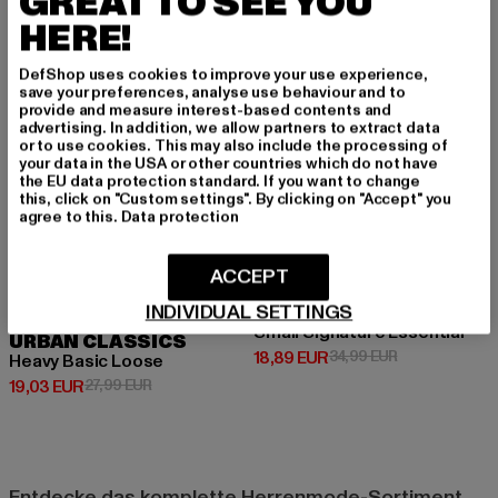
GREAT TO SEE YOU
-32%
-46%
HERE!
DefShop uses cookies to improve your use experience,
save your preferences, analyse use behaviour and to
provide and measure interest-based contents and
advertising. In addition, we allow partners to extract data
or to use cookies. This may also include the processing of
your data in the USA or other countries which do not have
the EU data protection standard. If you want to change
this, click on "Custom settings". By clicking on "Accept" you
agree to this.
Data protection
ACCEPT
INDIVIDUAL SETTINGS
KARL KANI
Small Signature Essential
URBAN CLASSICS
Derzeitiger Preis: 18,89 EUR
Aktionspreis: 
18,89 EUR
34,99 EUR
Heavy Basic Loose
Derzeitiger Preis: 19,03 EUR
Aktionspreis: 27,99 EUR
19,03 EUR
27,99 EUR
Entdecke das komplette Herrenmode-Sortiment