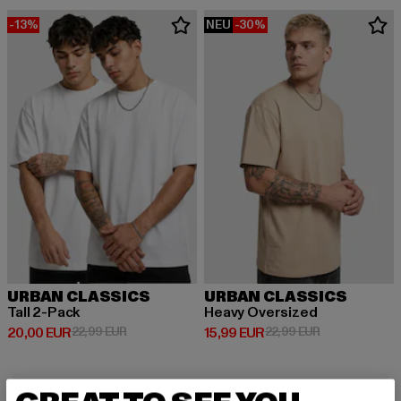
-13%
NEU
-30%
URBAN CLASSICS
URBAN CLASSICS
Tall 2-Pack
Heavy Oversized
Derzeitiger Preis: 20,00 EUR
Aktionspreis: 22,99 EUR
Derzeitiger Preis: 15,99 EUR
Aktionspreis: 
20,00 EUR
22,99 EUR
15,99 EUR
22,99 EUR