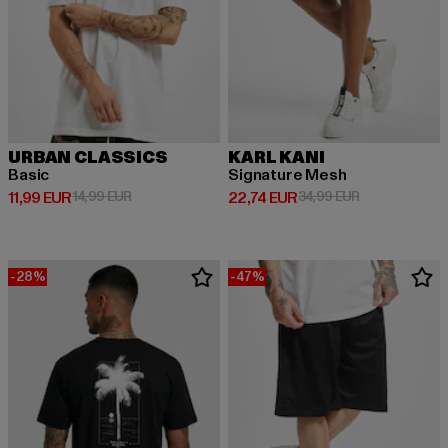
URBAN CLASSICS
KARL KANI
Basic
Signature Mesh
Derzeitiger Preis: 11,99 EUR
Aktionspreis: 14,99 EUR
Derzeitiger Preis: 22,74 EUR
Aktionspreis: 
11,99 EUR
14,99 EUR
22,74 EUR
34,99 EUR
-28%
-47%