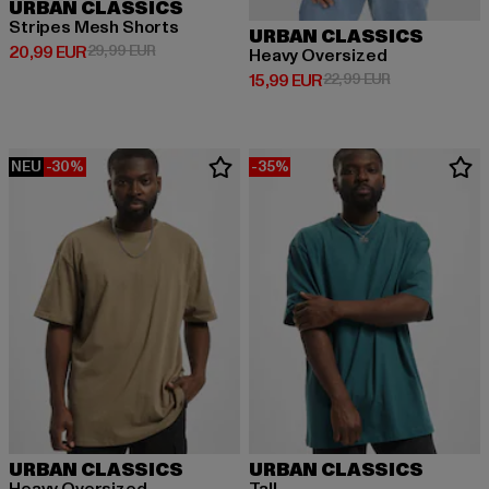
URBAN CLASSICS
Stripes Mesh Shorts
URBAN CLASSICS
Derzeitiger Preis: 20,99 EUR
Aktionspreis: 29,99 EUR
20,99 EUR
29,99 EUR
Heavy Oversized
Derzeitiger Preis: 15,99 EUR
Aktionspreis: 
15,99 EUR
22,99 EUR
NEU
-30%
-35%
URBAN CLASSICS
URBAN CLASSICS