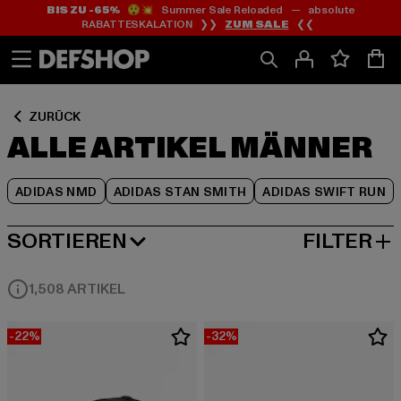
BIS ZU -65%
😲💥 Summer Sale Reloaded — absolute
Zum
Zum
Zum
RABATTESKALATION ❯❯
ZUM SALE
❮❮
Inhalt
Fußzeile
Produktraster
springen
springen
springen
ZURÜCK
ALLE ARTIKEL MÄNNER
ADIDAS NMD
ADIDAS STAN SMITH
ADIDAS SWIFT RUN
SORTIEREN
FILTER
BELIEBTESTE
1,508 ARTIKEL
-22%
-32%