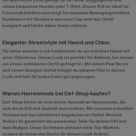
Ein sportlicher Look gelingt dir mit einer Jogginghose und
einem bequemen Hoodie oder T-Shirt. Dieser Stil ist ideal für
Freizeitaktivitäten und sorgt für maximale Bewegungsfreiheit.
Kombiniert mit Sneakers und einer Cap wird das Outfit
komplett und bleibt dabei immer stylisch.
Eleganter Streetstyle mit Hemd und Chino
Für einen smarten Look kombinierst du ein schickes Hemd mit
einer Chinohose. Dieser Look ist perfekt für Anlässe, bei denen
ein etwas schickeres Outfit gefragt ist. Mit einem Paar Boots
und einem lässigen Gürtel bringst du urbanen Flair in deinen
Look und bist für jedes Event gut angezogen.
Warum Herrenmode bei Def-Shop kaufen?
Def-Shop bietet dir eine breite Auswahl an Herrenmode, die
sich durch Stil und Qualität auszeichnet. Mit unserem schnellen
Versand und den attraktiven Angeboten im
Outlet-Bereich
findest du garantiert die passenden Teile für deinen Stil und
dein Budget. Unser Sortiment umfasst viele Top-Marken,
sodass du immer das Beste für deinen Look findest.