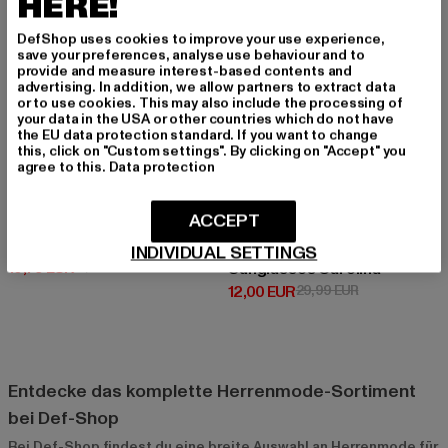
HERE!
DefShop uses cookies to improve your use experience,
save your preferences, analyse use behaviour and to
provide and measure interest-based contents and
advertising. In addition, we allow partners to extract data
or to use cookies. This may also include the processing of
your data in the USA or other countries which do not have
the EU data protection standard. If you want to change
this, click on "Custom settings". By clicking on "Accept" you
agree to this.
Data protection
ACCEPT
URBAN CLASSICS
No Show Socks 5-Pack
INDIVIDUAL SETTINGS
URBAN CLASSICS
Derzeitiger Preis: 10,79 EUR
Aktionspreis: 11,99 EUR
10,79 EUR
11,99 EUR
Sunglasses Carolina
Derzeitiger Preis: 12,00 EUR
Aktionspreis: 
12,00 EUR
29,99 EUR
Entdecke das komplette Herrenmode-Sortiment
bei Def-Shop
Bei Def-Shop findest du eine breite Auswahl an Herrenmode für