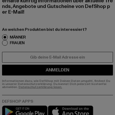
erhalte künftig Informationen über aktuelle Tre
nds, Angebote und Gutscheine von DefShop p
er E-Mail!
An welchen Produkten bist du interessiert?
MÄNNER
FRAUEN
E-MAIL
ANMELDEN
Informationen dazu, wie DefShop mit Deinen Daten umgeht, findest Du
in unserer Datenschutzerklärung. Du kannst Dich jederzeit kostenfei
abmelden.
Datenschutzerklärung lesen.
Play market
App store