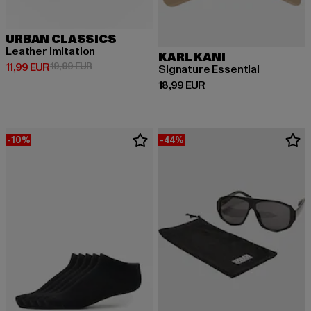
URBAN CLASSICS
Leather Imitation
KARL KANI
Derzeitiger Preis: 11,99 EUR
Aktionspreis: 19,99 EUR
11,99 EUR
19,99 EUR
Signature Essential
Derzeitiger Preis: 18,99 EUR
18,99 EUR
-10%
-44%