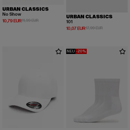
URBAN CLASSICS
No Show
URBAN CLASSICS
Derzeitiger Preis: 10,79 EUR
Aktionspreis: 11,99 EUR
10,79 EUR
11,99 EUR
101
Derzeitiger Preis: 10,07 EUR
Aktionspreis: 1
10,07 EUR
17,99 EUR
NEU
-20%