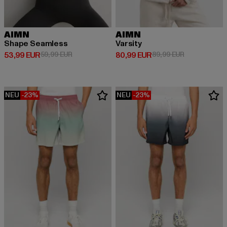
AIMN
AIMN
Shape Seamless
Varsity
Derzeitiger Preis: 53,99 EUR
Aktionspreis: 59,99 EUR
Derzeitiger Preis: 80,99 EUR
Aktionspreis:
53,99 EUR
59,99 EUR
80,99 EUR
89,99 EUR
NEU
-23%
NEU
-23%