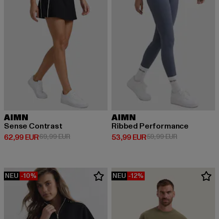
AIMN
AIMN
Sense Contrast
Ribbed Performance
Derzeitiger Preis: 62,99 EUR
Aktionspreis: 69,99 EUR
Derzeitiger Preis: 53,99 EUR
Aktionspreis:
62,99 EUR
69,99 EUR
53,99 EUR
59,99 EUR
NEU
-10%
NEU
-12%