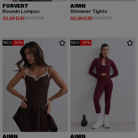
FORVERT
AIMN
Roundn Lompoc
Shimmer Tights
Derzeitiger Preis: 23,99 EUR
Aktionspreis: 29,99 EUR
Derzeitiger Preis: 62,99 EUR
Aktionspreis:
23,99 EUR
29,99 EUR
62,99 EUR
69,99 EUR
NEU
-10%
NEU
-10%
AIMN
AIMN