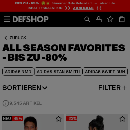
BIS ZU -65%
😲💥 Summer Sale Reloaded — absolute
Zum
Zum
Zum
RABATTESKALATION ❯❯
ZUM SALE
❮❮
Inhalt
Fußzeile
Produktraster
springen
springen
springen
ZURÜCK
ALL SEASON FAVORITES
- BIS ZU -80%
ADIDAS NMD
ADIDAS STAN SMITH
ADIDAS SWIFT RUN
SORTIEREN
FILTER
NEUESTE
9,545 ARTIKEL
NEU
-48%
-23%