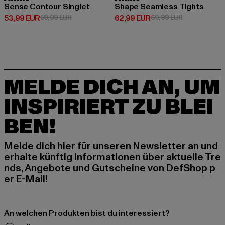
Sense Contour Singlet
Shape Seamless Tights
Derzeitiger Preis: 53,99 EUR
Aktionspreis: 59,99 EUR
Derzeitiger Preis: 62,99 EUR
Aktionspreis:
53,99 EUR
59,99 EUR
62,99 EUR
69,99 EUR
MELDE DICH AN, UM
INSPIRIERT ZU BLEI
BEN!
Melde dich hier für unseren Newsletter an und
erhalte künftig Informationen über aktuelle Tre
nds, Angebote und Gutscheine von DefShop p
er E-Mail!
An welchen Produkten bist du interessiert?