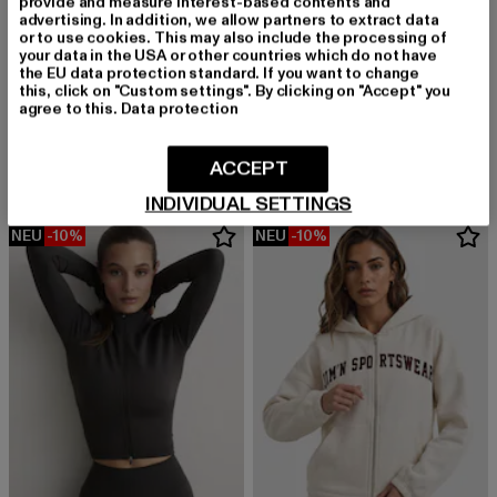
provide and measure interest-based contents and
advertising. In addition, we allow partners to extract data
or to use cookies. This may also include the processing of
your data in the USA or other countries which do not have
the EU data protection standard. If you want to change
this, click on "Custom settings". By clicking on "Accept" you
AIMN
AIMN
agree to this.
Data protection
Sense
Varsity
Derzeitiger Preis: 71,99 EUR
Aktionspreis: 79,99 EUR
Derzeitiger Preis: 80,99 EUR
Aktionspreis:
71,99 EUR
79,99 EUR
80,99 EUR
89,99 EUR
ACCEPT
INDIVIDUAL SETTINGS
NEU
-10%
NEU
-10%