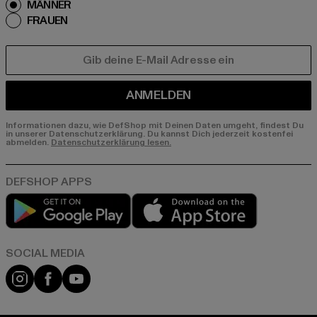
MÄNNER
FRAUEN
E-MAIL
ANMELDEN
Informationen dazu, wie DefShop mit Deinen Daten umgeht, findest Du
in unserer Datenschutzerklärung. Du kannst Dich jederzeit kostenfei
abmelden.
Datenschutzerklärung lesen.
Play market
App store
Instagram
Facebook
YouTube