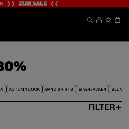
ION ❯❯
ZUM SALE
❮❮
-80%
EN
AUTUMN LOOK
BAND SHIRTS
BIKERJACKEN
BLUME
FILTER