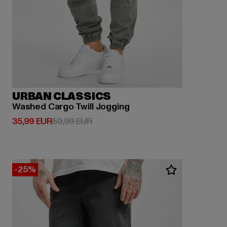
URBAN CLASSICS
Washed Cargo Twill Jogging
Derzeitiger Preis: 35,99 EUR
Aktionspreis: 59,99 EUR
35,99 EUR
59,99 EUR
-25%