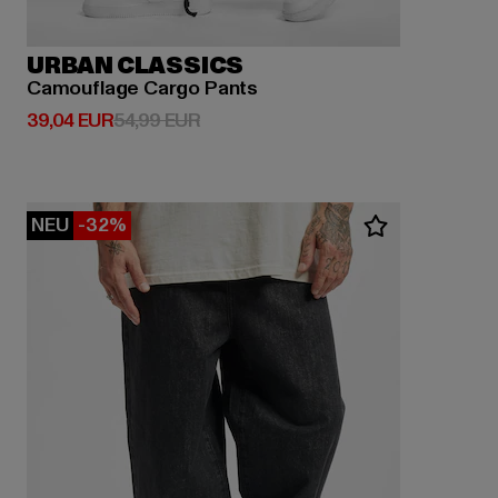
URBAN CLASSICS
Camouflage Cargo Pants
Derzeitiger Preis: 39,04 EUR
Aktionspreis: 54,99 EUR
39,04 EUR
54,99 EUR
NEU
-32%