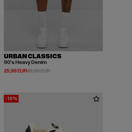
URBAN CLASSICS
90's Heavy Denim
Derzeitiger Preis: 25,99 EUR
Aktionspreis: 49,99 EUR
25,99 EUR
49,99 EUR
-18%