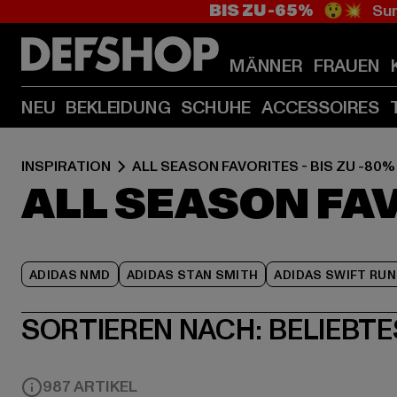
BIS ZU -65%
😲💥 Sum
MÄNNER
FRAUEN
NEU
BEKLEIDUNG
SCHUHE
ACCESSOIRES
INSPIRATION
ALL SEASON FAVORITES - BIS ZU -80%
ALL SEASON FAV
ADIDAS NMD
ADIDAS STAN SMITH
ADIDAS SWIFT RUN
SORTIEREN NACH:
BELIEBTE
987 ARTIKEL