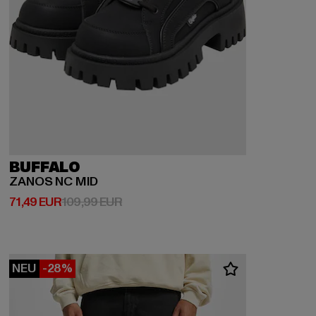
BUFFALO
ZANOS NC MID
Derzeitiger Preis: 71,49 EUR
Aktionspreis: 109,99 EUR
71,49 EUR
109,99 EUR
NEU
-28%