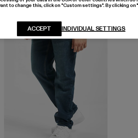
ant to change this, click on "Custom settings". By clicking on 
NEU
-24%
ACCEPT
INDIVIDUAL SETTINGS