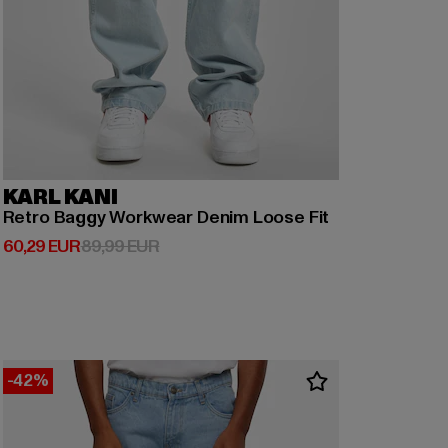
KARL KANI
Retro Baggy Workwear Denim Loose Fit
Derzeitiger Preis: 60,29 EUR
Aktionspreis: 89,99 EUR
60,29 EUR
89,99 EUR
-42%