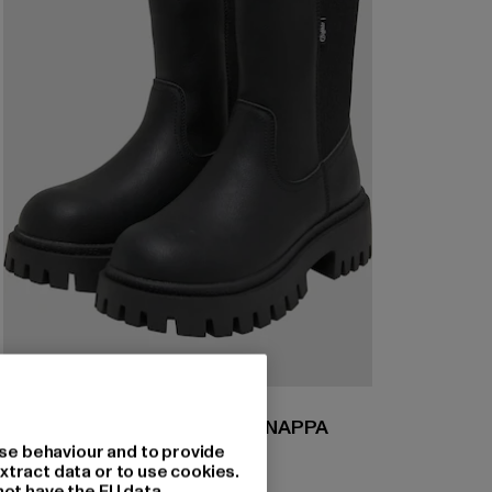
BUFFALO
ZANOS CHELSEA HI - VEGAN NAPPA
se behaviour and to provide
Derzeitiger Preis: 45,89 EUR
Aktionspreis: 89,99 EUR
45,89 EUR
89,99 EUR
xtract data or to use cookies.
not have the EU data