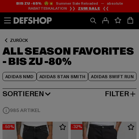
BIS ZU -65%
😲💥 Summer Sale Reloaded — absolute
Zum
Zum
Zum
RABATTESKALATION ❯❯
ZUM SALE
❮❮
Inhalt
Fußzeile
Produktraster
springen
springen
springen
ZURÜCK
ALL SEASON FAVORITES
- BIS ZU -80%
ADIDAS NMD
ADIDAS STAN SMITH
ADIDAS SWIFT RUN
SORTIEREN
FILTER
BELIEBTESTE
985 ARTIKEL
-50%
-32%