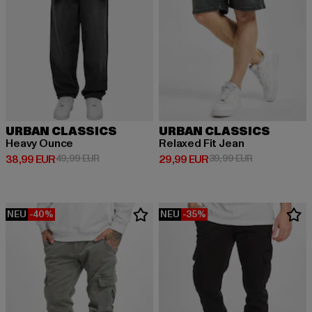
URBAN CLASSICS
URBAN CLASSICS
Heavy Ounce
Relaxed Fit Jean
Derzeitiger Preis: 38,99 EUR
Aktionspreis: 49,99 EUR
Derzeitiger Preis: 29,99 EUR
Aktionspreis:
38,99 EUR
49,99 EUR
29,99 EUR
39,99 EUR
NEU
-40%
NEU
-35%