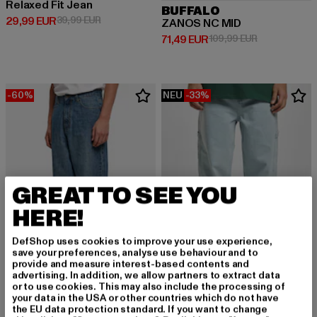
Relaxed Fit Jean
BUFFALO
Derzeitiger Preis: 29,99 EUR
Aktionspreis: 39,99 EUR
29,99 EUR
39,99 EUR
ZANOS NC MID
Derzeitiger Preis: 71,49 EUR
Aktionspreis:
71,49 EUR
109,99 EUR
-60%
NEU
-33%
GREAT TO SEE YOU
HERE!
DefShop uses cookies to improve your use experience,
save your preferences, analyse use behaviour and to
provide and measure interest-based contents and
advertising. In addition, we allow partners to extract data
or to use cookies. This may also include the processing of
URBAN CLASSICS
KARL KANI
your data in the USA or other countries which do not have
90‘s Jeans Loose
Retro Baggy Workwear Denim Loose Fit
the EU data protection standard. If you want to change