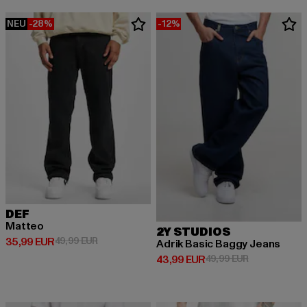
NEU
-28%
-12%
DEF
Matteo
2Y STUDIOS
Derzeitiger Preis: 35,99 EUR
Aktionspreis: 49,99 EUR
35,99 EUR
49,99 EUR
Adrik Basic Baggy Jeans
Derzeitiger Preis: 43,99 EUR
Aktionspreis:
43,99 EUR
49,99 EUR