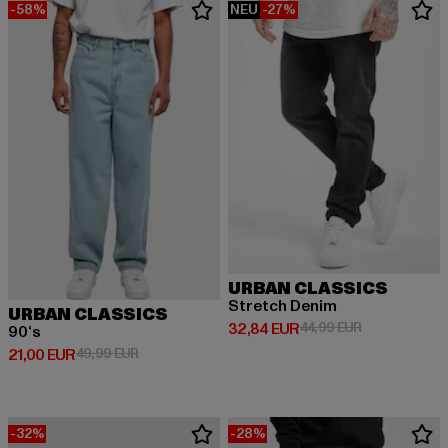
-58%
NEU
-27%
URBAN CLASSICS
Stretch Denim
URBAN CLASSICS
Derzeitiger Preis: 32,84 EUR
Aktionspreis:
32,84 EUR
44,99 EUR
90‘s
Derzeitiger Preis: 21,00 EUR
Aktionspreis: 49,99 EUR
21,00 EUR
49,99 EUR
-32%
-28%