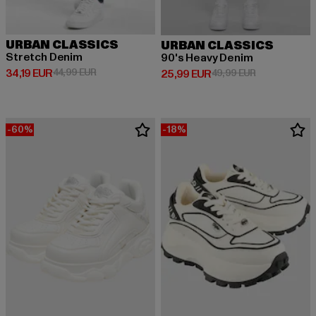
URBAN CLASSICS
URBAN CLASSICS
Stretch Denim
90's Heavy Denim
Derzeitiger Preis: 34,19 EUR
Aktionspreis: 44,99 EUR
34,19 EUR
44,99 EUR
Derzeitiger Preis: 25,99 EUR
Aktionspreis:
25,99 EUR
49,99 EUR
-60%
-18%