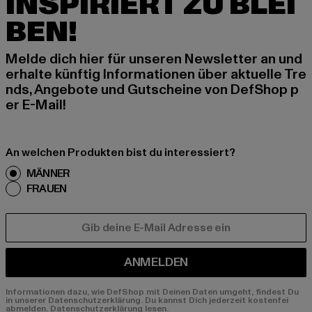
INSPIRIERT ZU BLEI
BEN!
Melde dich hier für unseren Newsletter an und
erhalte künftig Informationen über aktuelle Tre
nds, Angebote und Gutscheine von DefShop p
er E-Mail!
An welchen Produkten bist du interessiert?
MÄNNER
FRAUEN
E-MAIL
ANMELDEN
Informationen dazu, wie DefShop mit Deinen Daten umgeht, findest Du
in unserer Datenschutzerklärung. Du kannst Dich jederzeit kostenfei
abmelden.
Datenschutzerklärung lesen.