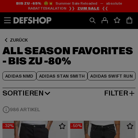
BIS ZU -65%
😲💥 Summer Sale Reloaded — absolute
Zum
Zum
Zum
RABATTESKALATION ❯❯
ZUM SALE
❮❮
Inhalt
Fußzeile
Produktraster
springen
springen
springen
ZURÜCK
ALL SEASON FAVORITES
- BIS ZU -80%
ADIDAS NMD
ADIDAS STAN SMITH
ADIDAS SWIFT RUN
SORTIEREN
FILTER
BELIEBTESTE
986 ARTIKEL
-32%
-50%