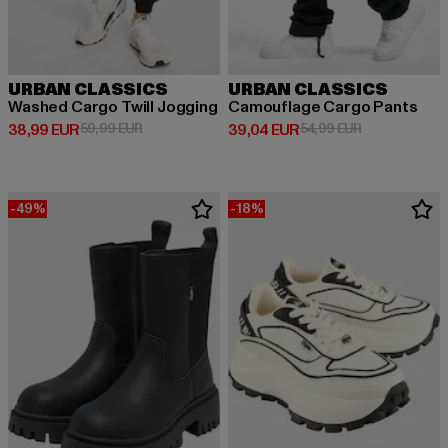
URBAN CLASSICS
URBAN CLASSICS
Washed Cargo Twill Jogging
Camouflage Cargo Pants
Derzeitiger Preis: 38,99 EUR
Aktionspreis: 59,99 EUR
Derzeitiger Preis: 39,04 EUR
Aktionspreis:
38,99 EUR
59,99 EUR
39,04 EUR
54,99 EUR
-49%
-18%