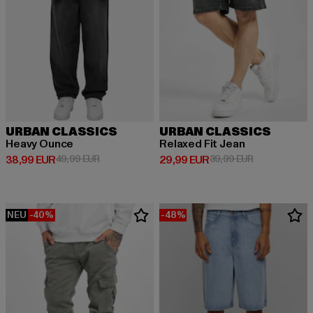
URBAN CLASSICS
URBAN CLASSICS
Heavy Ounce
Relaxed Fit Jean
Derzeitiger Preis: 38,99 EUR
Aktionspreis: 49,99 EUR
Derzeitiger Preis: 29,99 EUR
Aktionspreis:
38,99 EUR
49,99 EUR
29,99 EUR
39,99 EUR
NEU
-40%
-48%