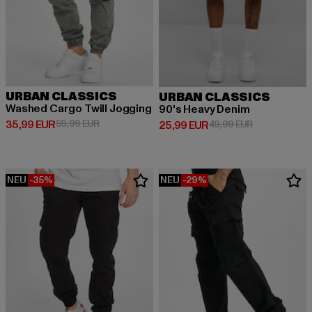
URBAN CLASSICS
URBAN CLASSICS
Washed Cargo Twill Jogging
90's Heavy Denim
Derzeitiger Preis: 35,99 EUR
Aktionspreis: 59,99 EUR
35,99 EUR
59,99 EUR
Derzeitiger Preis: 25,99 EUR
Aktionspreis:
25,99 EUR
49,99 EUR
NEU
-35%
NEU
-29%