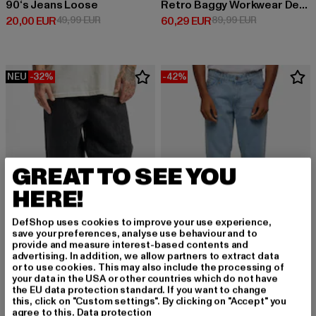
90‘s Jeans Loose
Retro Baggy Workwear Denim Loose Fit
Derzeitiger Preis: 20,00 EUR
Aktionspreis: 49,99 EUR
Derzeitiger Preis: 60,29 EUR
Aktionspreis:
20,00 EUR
49,99 EUR
60,29 EUR
89,99 EUR
NEU
-32%
-42%
GREAT TO SEE YOU
HERE!
DefShop uses cookies to improve your use experience,
save your preferences, analyse use behaviour and to
provide and measure interest-based contents and
advertising. In addition, we allow partners to extract data
or to use cookies. This may also include the processing of
URBAN CLASSICS
URBAN CLASSICS
your data in the USA or other countries which do not have
90‘s
Heavy Ounce
the EU data protection standard. If you want to change
Derzeitiger Preis: 33,99 EUR
Aktionspreis: 49,99 EUR
Derzeitiger Preis: 28,99 EUR
Aktionspreis:
this, click on "Custom settings". By clicking on "Accept" you
33,99 EUR
49,99 EUR
28,99 EUR
49,99 EUR
agree to this.
Data protection