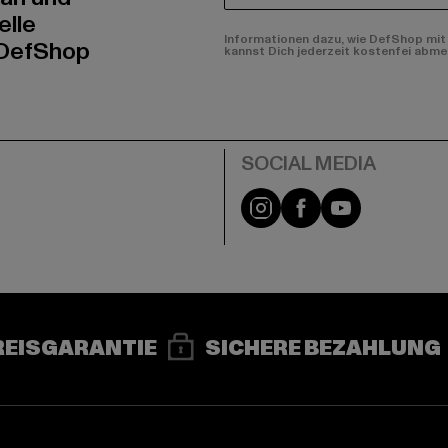
elle
Informationen dazu, wie DefShop mit 
 DefShop
kannst Dich jederzeit kostenfei abme
e
Instagram
Facebook
YouTube
REISGARANTIE
SICHERE BEZAHLUNG