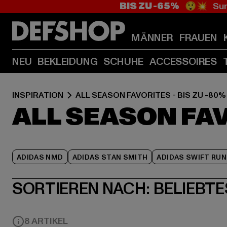
BIS ZU -65%
😲💥 Sum
MÄNNER
FRAUEN
NEU
BEKLEIDUNG
SCHUHE
ACCESSOIRES
INSPIRATION
ALL SEASON FAVORITES - BIS ZU -80%
ALL SEASON FAV
ADIDAS NMD
ADIDAS STAN SMITH
ADIDAS SWIFT RUN
SORTIEREN NACH:
BELIEBTE
8 ARTIKEL