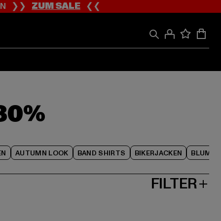
ION ❯❯
ZUM SALE
❮❮
-80%
EN
AUTUMN LOOK
BAND SHIRTS
BIKERJACKEN
BLUME
FILTER