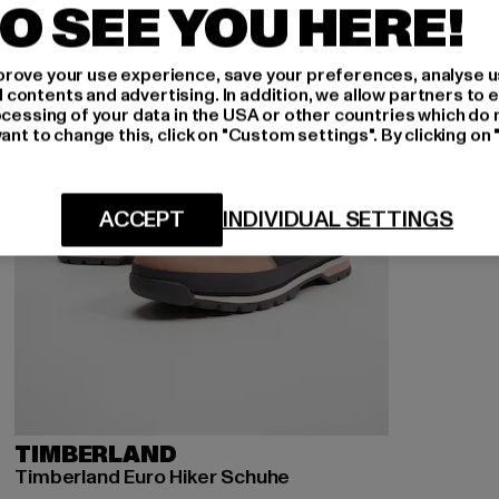
O SEE YOU HERE!
rove your use experience, save your preferences, analyse u
ontents and advertising. In addition, we allow partners to e
ocessing of your data in the USA or other countries which do 
ant to change this, click on "Custom settings". By clicking on 
ACCEPT
INDIVIDUAL SETTINGS
TIMBERLAND
Timberland Euro Hiker Schuhe