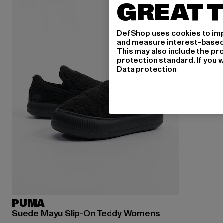
GREAT T
DefShop uses cookies to imp
and measure interest-based c
This may also include the pr
protection standard. If you w
Data protection
PUMA
Suede Mayu Slip-On Teddy Womens