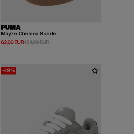
PUMA
Mayze Chelsea Suede
Derzeitiger Preis: 62,00 EUR
Aktionspreis: 154,99 EUR
62,00 EUR
154,99 EUR
-49%