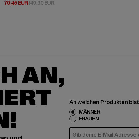
Derzeitiger Preis: 70,45 EUR
Aktionspreis: 149,90 EUR
70,45 EUR
149,90 EUR
H AN,
IERT
An welchen Produkten bist
N!
MÄNNER
FRAUEN
E-MAIL
 an und