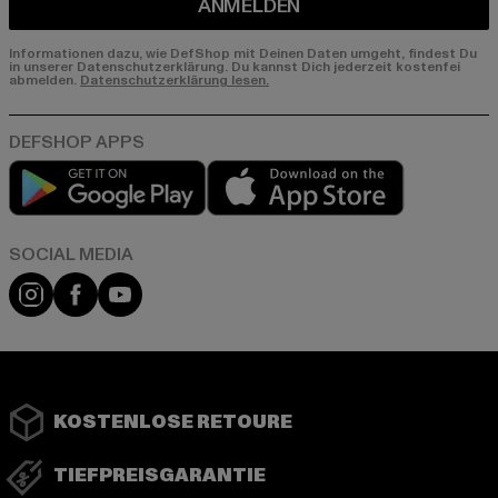
ANMELDEN
Informationen dazu, wie DefShop mit Deinen Daten umgeht, findest Du
in unserer Datenschutzerklärung. Du kannst Dich jederzeit kostenfei
abmelden.
Datenschutzerklärung lesen.
Play market
App store
Instagram
Facebook
YouTube
KOSTENLOSE RETOURE
TIEFPREISGARANTIE