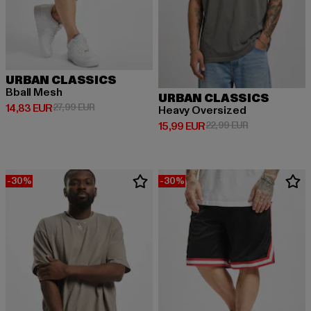
URBAN CLASSICS
Bball Mesh
URBAN CLASSICS
Derzeitiger Preis: 14,83 EUR
Aktionspreis: 27,99 EUR
14,83 EUR
27,99 EUR
Heavy Oversized
Derzeitiger Preis: 15,99 EUR
Aktionspreis: 
15,99 EUR
22,99 EUR
-30%
-30%