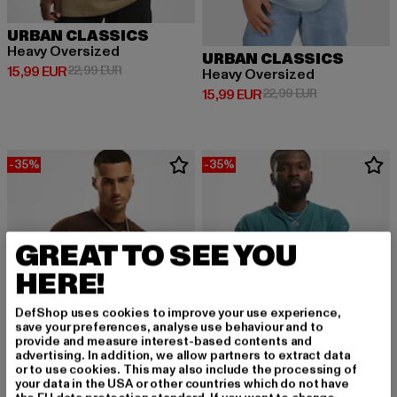
URBAN CLASSICS
Heavy Oversized
URBAN CLASSICS
Derzeitiger Preis: 15,99 EUR
Aktionspreis: 22,99 EUR
15,99 EUR
22,99 EUR
Heavy Oversized
Derzeitiger Preis: 15,99 EUR
Aktionspreis: 
15,99 EUR
22,99 EUR
-35%
-35%
GREAT TO SEE YOU
HERE!
DefShop uses cookies to improve your use experience,
save your preferences, analyse use behaviour and to
provide and measure interest-based contents and
advertising. In addition, we allow partners to extract data
or to use cookies. This may also include the processing of
your data in the USA or other countries which do not have