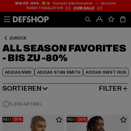
BIS ZU -65%
😲💥 Summer Sale Reloaded — absolute
Zum
Zum
Zum
RABATTESKALATION ❯❯
ZUM SALE
❮❮
Inhalt
Fußzeile
Produktraster
springen
springen
springen
ZURÜCK
ALL SEASON FAVORITES
- BIS ZU -80%
ADIDAS NMD
ADIDAS STAN SMITH
ADIDAS SWIFT RUN
SORTIEREN
FILTER
BELIEBTESTE
5,356 ARTIKEL
NEU
-30%
NEU
-30%