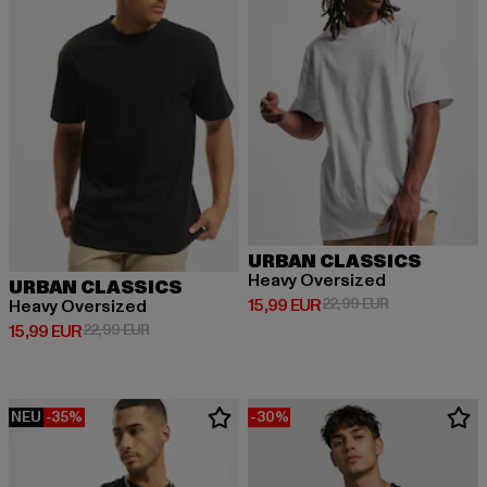
URBAN CLASSICS
Heavy Oversized
URBAN CLASSICS
Derzeitiger Preis: 15,99 EUR
Aktionspreis: 
15,99 EUR
22,99 EUR
Heavy Oversized
Derzeitiger Preis: 15,99 EUR
Aktionspreis: 22,99 EUR
15,99 EUR
22,99 EUR
NEU
-35%
-30%