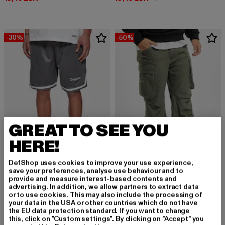
-30%
-50%
GREAT TO SEE YOU
HERE!
DefShop uses cookies to improve your use experience,
save your preferences, analyse use behaviour and to
DROPSIZE
BRANDIT
provide and measure interest-based contents and
Logo Mesh
Industry Vintage 3/4
advertising. In addition, we allow partners to extract data
or to use cookies. This may also include the processing of
Derzeitiger Preis: 20,99 EUR
Aktionspreis: 29,99 EUR
Derzeitiger Preis: 20,00 EUR
Aktionspreis:
20,99 EUR
29,99 EUR
20,00 EUR
39,99 EUR
your data in the USA or other countries which do not have
the EU data protection standard. If you want to change
this, click on "Custom settings". By clicking on "Accept" you