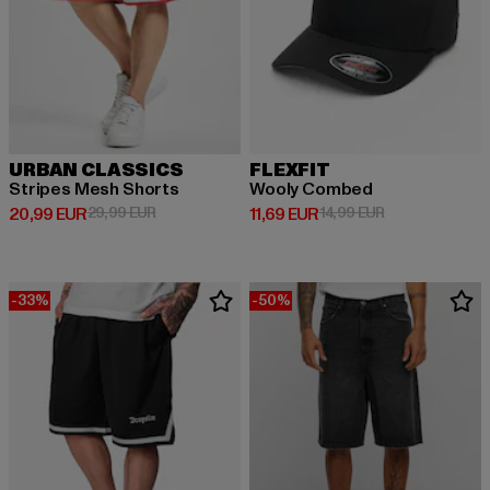
URBAN CLASSICS
FLEXFIT
Stripes Mesh Shorts
Wooly Combed
Derzeitiger Preis: 20,99 EUR
Aktionspreis: 29,99 EUR
Derzeitiger Preis: 11,69 EUR
Aktionspreis: 1
20,99 EUR
29,99 EUR
11,69 EUR
14,99 EUR
-33%
-50%