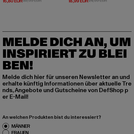
Derzeitiger Preis: 16,80 EUR
Aktionspreis: 39,99 EUR
Derzeitiger Preis: 18,99 EUR
Aktionspreis: 
16,80 EUR
39,99 EUR
18,99 EUR
24,99 EUR
MELDE DICH AN, UM
INSPIRIERT ZU BLEI
BEN!
Melde dich hier für unseren Newsletter an und
erhalte künftig Informationen über aktuelle Tre
nds, Angebote und Gutscheine von DefShop p
er E-Mail!
An welchen Produkten bist du interessiert?
MÄNNER
FRAUEN