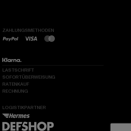
ZAHLUNGSMETHODEN
LASTSCHRIFT
SOFORTÜBERWEISUNG
RATENKAUF
RECHNUNG
LOGISTIKPARTNER