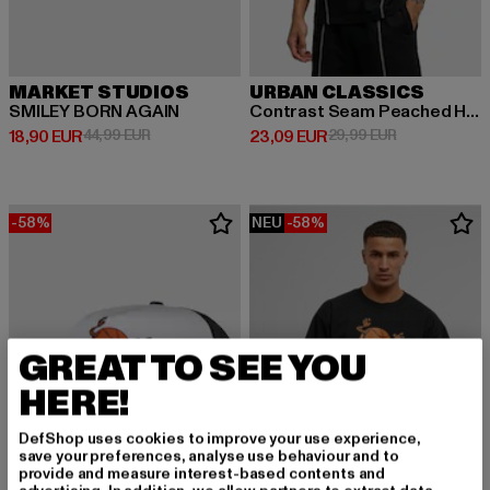
MARKET STUDIOS
URBAN CLASSICS
SMILEY BORN AGAIN
Contrast Seam Peached Heavy
Derzeitiger Preis: 18,90 EUR
Aktionspreis: 44,99 EUR
Derzeitiger Preis: 23,09 EUR
Aktionspreis:
18,90 EUR
44,99 EUR
23,09 EUR
29,99 EUR
-58%
NEU
-58%
GREAT TO SEE YOU
HERE!
DefShop uses cookies to improve your use experience,
save your preferences, analyse use behaviour and to
provide and measure interest-based contents and