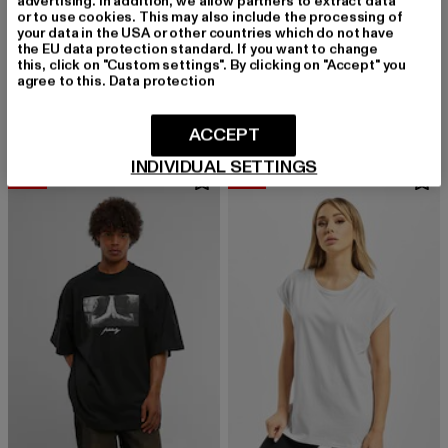
advertising. In addition, we allow partners to extract data
or to use cookies. This may also include the processing of
your data in the USA or other countries which do not have
the EU data protection standard. If you want to change
MARKET STUDIOS
MARKET STUDIOS
this, click on "Custom settings". By clicking on "Accept" you
DEVIL BALL TRUCKER HAT
DEVIL BALL T-SHIRT
agree to this.
Data protection
Derzeitiger Preis: 18,90 EUR
Aktionspreis: 44,99 EUR
Derzeitiger Preis: 18,90 EUR
Aktionspreis: 
18,90 EUR
44,99 EUR
18,90 EUR
44,99 EUR
ACCEPT
INDIVIDUAL SETTINGS
-40%
-33%