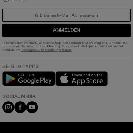
E-MAIL
ANMELDEN
Informationen dazu, wie DefShop mit Deinen Daten umgeht, findest Du
in unserer Datenschutzerklärung. Du kannst Dich jederzeit kostenfei
abmelden.
Datenschutzerklärung lesen.
Play market
App store
Instagram
Facebook
YouTube