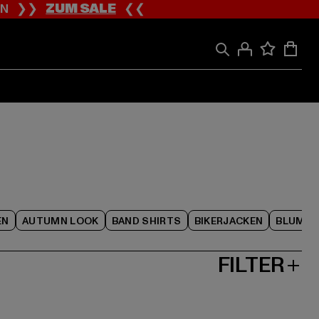
ION ❯❯
ZUM SALE
❮❮
EN
AUTUMN LOOK
BAND SHIRTS
BIKERJACKEN
BLUME
FILTER