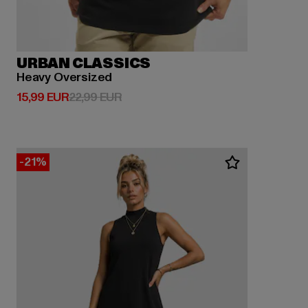
URBAN CLASSICS
Heavy Oversized
Derzeitiger Preis: 15,99 EUR
Aktionspreis: 22,99 EUR
15,99 EUR
22,99 EUR
-21%