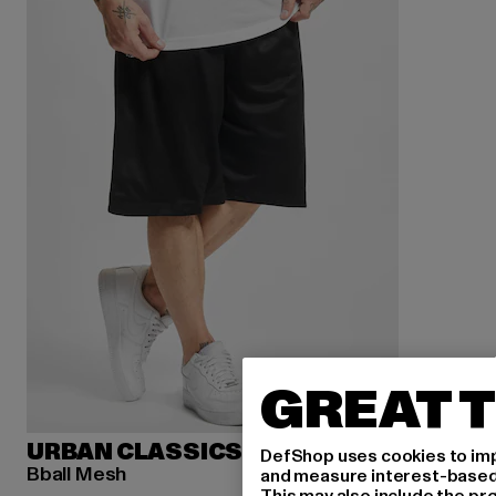
GREAT T
URBAN CLASSICS
DefShop uses cookies to imp
Bball Mesh
and measure interest-based c
This may also include the pr