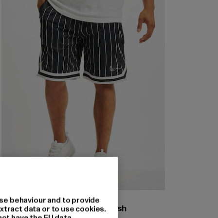
KARL KANI
se behaviour and to provide
Small Signature Pinstripe Mesh
xtract data or to use cookies.
not have the EU data