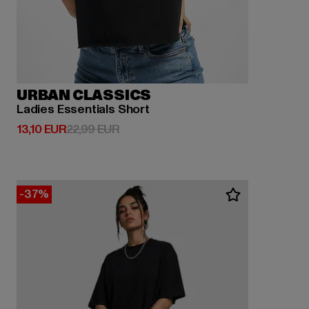
URBAN CLASSICS
Ladies Essentials Short
Derzeitiger Preis: 13,10 EUR
Aktionspreis: 22,99 EUR
13,10 EUR
22,99 EUR
-37%