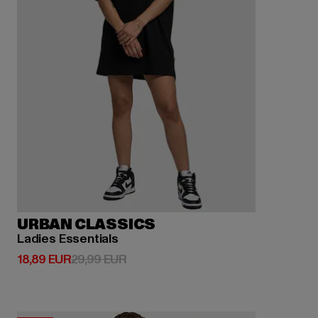
URBAN CLASSICS
Ladies Essentials
Derzeitiger Preis: 18,89 EUR
Aktionspreis: 29,99 EUR
18,89 EUR
29,99 EUR