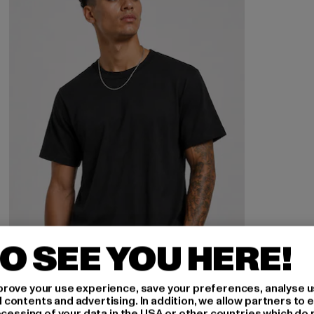
O SEE YOU HERE!
rove your use experience, save your preferences, analyse u
ontents and advertising. In addition, we allow partners to e
ocessing of your data in the USA or other countries which do 