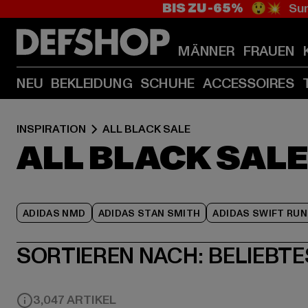
BIS ZU -65%
😲💥 Sum
MÄNNER
FRAUEN
NEU
BEKLEIDUNG
SCHUHE
ACCESSOIRES
INSPIRATION
ALL BLACK SALE
ALL BLACK SAL
ADIDAS NMD
ADIDAS STAN SMITH
ADIDAS SWIFT RUN
SORTIEREN NACH:
BELIEBTE
3,047 ARTIKEL