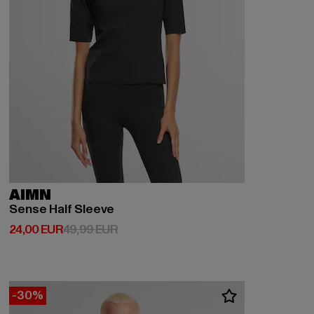
AIMN
Sense Half Sleeve
Derzeitiger Preis: 24,00 EUR
Aktionspreis: 49,99 EUR
24,00 EUR
49,99 EUR
-30%