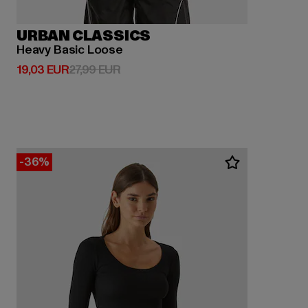
URBAN CLASSICS
Heavy Basic Loose
Derzeitiger Preis: 19,03 EUR
Aktionspreis: 27,99 EUR
19,03 EUR
27,99 EUR
-36%