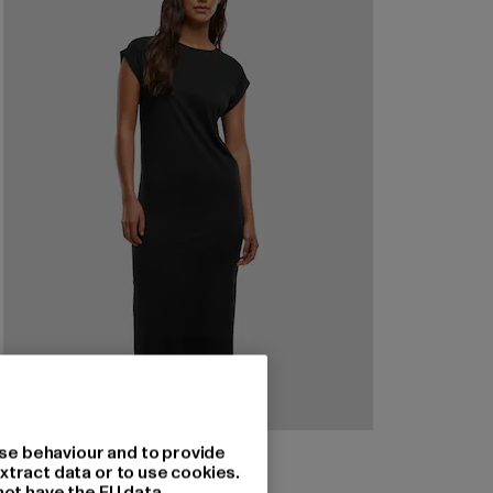
URBAN CLASSICS
se behaviour and to provide
Viscose Extended Shoulder
xtract data or to use cookies.
not have the EU data