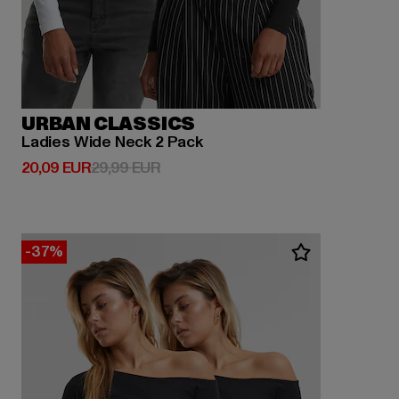
URBAN CLASSICS
Ladies Wide Neck 2 Pack
Derzeitiger Preis: 20,09 EUR
Aktionspreis: 29,99 EUR
20,09 EUR
29,99 EUR
-37%