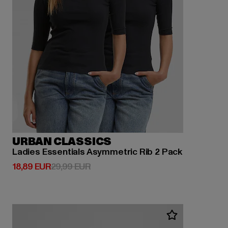
URBAN CLASSICS
Ladies Essentials Asymmetric Rib 2 Pack
Derzeitiger Preis: 18,89 EUR
Aktionspreis: 29,99 EUR
18,89 EUR
29,99 EUR