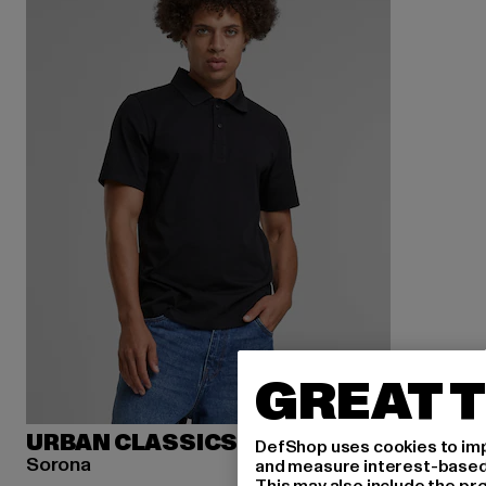
GREAT T
URBAN CLASSICS
DefShop uses cookies to imp
Sorona
and measure interest-based c
This may also include the pr