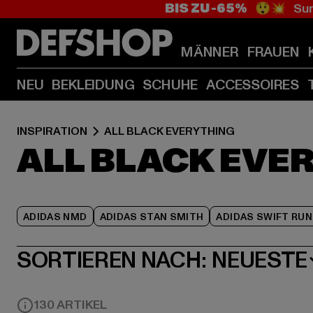
BIS ZU -65%
😲💥 Sum
MÄNNER
FRAUEN
NEU
BEKLEIDUNG
SCHUHE
ACCESSOIRES
INSPIRATION
ALL BLACK EVERYTHING
ALL BLACK EVE
ADIDAS NMD
ADIDAS STAN SMITH
ADIDAS SWIFT RUN
SORTIEREN NACH:
NEUESTE
130 ARTIKEL