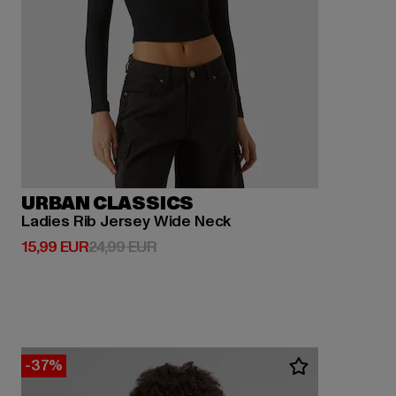
URBAN CLASSICS
Ladies Rib Jersey Wide Neck
Derzeitiger Preis: 15,99 EUR
Aktionspreis: 24,99 EUR
15,99 EUR
24,99 EUR
-37%