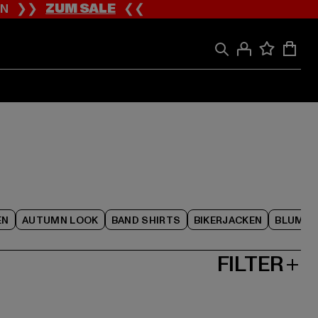
ION ❯❯
ZUM SALE
❮❮
EN
AUTUMN LOOK
BAND SHIRTS
BIKERJACKEN
BLUME
FILTER