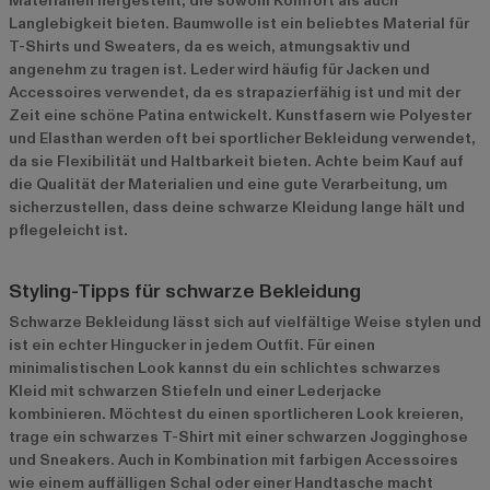
Materialien hergestellt, die sowohl Komfort als auch
Langlebigkeit bieten. Baumwolle ist ein beliebtes Material für
T-Shirts und Sweaters, da es weich, atmungsaktiv und
angenehm zu tragen ist. Leder wird häufig für Jacken und
Accessoires verwendet, da es strapazierfähig ist und mit der
Zeit eine schöne Patina entwickelt. Kunstfasern wie Polyester
und Elasthan werden oft bei sportlicher Bekleidung verwendet,
da sie Flexibilität und Haltbarkeit bieten. Achte beim Kauf auf
die Qualität der Materialien und eine gute Verarbeitung, um
sicherzustellen, dass deine schwarze Kleidung lange hält und
pflegeleicht ist.
Styling-Tipps für schwarze Bekleidung
Schwarze Bekleidung lässt sich auf vielfältige Weise stylen und
ist ein echter Hingucker in jedem Outfit. Für einen
minimalistischen Look kannst du ein schlichtes schwarzes
Kleid mit schwarzen Stiefeln und einer Lederjacke
kombinieren. Möchtest du einen sportlicheren Look kreieren,
trage ein schwarzes T-Shirt mit einer schwarzen Jogginghose
und Sneakers. Auch in Kombination mit farbigen Accessoires
wie einem auffälligen Schal oder einer Handtasche macht