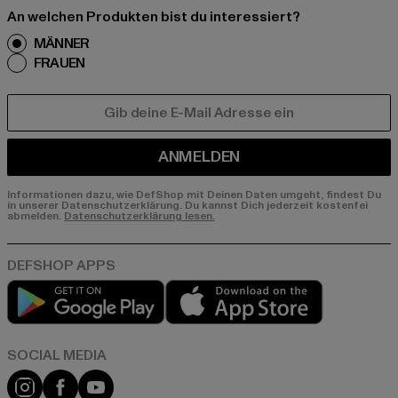
An welchen Produkten bist du interessiert?
MÄNNER
FRAUEN
E-MAIL
ANMELDEN
Informationen dazu, wie DefShop mit Deinen Daten umgeht, findest Du
in unserer Datenschutzerklärung. Du kannst Dich jederzeit kostenfei
abmelden.
Datenschutzerklärung lesen.
Play market
App store
Instagram
Facebook
YouTube