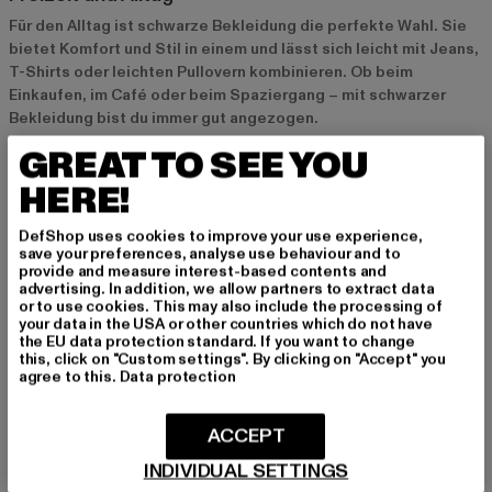
Für den Alltag ist schwarze Bekleidung die perfekte Wahl. Sie
bietet Komfort und Stil in einem und lässt sich leicht mit Jeans,
T-Shirts oder leichten Pullovern kombinieren. Ob beim
Einkaufen, im Café oder beim Spaziergang – mit schwarzer
Bekleidung bist du immer gut angezogen.
GREAT TO SEE YOU
Business und formelle Anlässe
HERE!
Im beruflichen Umfeld ist schwarze Bekleidung ein absolutes
Muss. Ein schwarzer Anzug oder ein schwarzes Kleid strahlt
DefShop uses cookies to improve your use experience,
save your preferences, analyse use behaviour and to
Professionalität und Eleganz aus. Kombiniere sie mit dezenten
provide and measure interest-based contents and
Accessoires für einen seriösen, aber dennoch stilvollen
advertising. In addition, we allow partners to extract data
Auftritt.
or to use cookies. This may also include the processing of
your data in the USA or other countries which do not have
the EU data protection standard. If you want to change
this, click on "Custom settings". By clicking on "Accept" you
Streetwear und urbaner Style
agree to this.
Data protection
In der Streetwear-Szene ist schwarze Bekleidung ein echtes
Highlight. Kombiniere sie mit oversized Hoodies, Cargohosen
ACCEPT
oder lässigen Sneakers für einen authentischen urbanen Look,
der sowohl lässig als auch modisch ist.
INDIVIDUAL SETTINGS