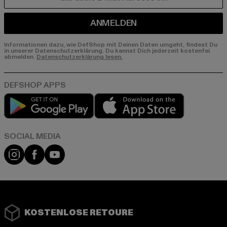
E-MAIL
ANMELDEN
Informationen dazu, wie DefShop mit Deinen Daten umgeht, findest Du
in unserer Datenschutzerklärung. Du kannst Dich jederzeit kostenfei
abmelden.
Datenschutzerklärung lesen.
Play market
App store
Instagram
Facebook
YouTube
KOSTENLOSE RETOURE