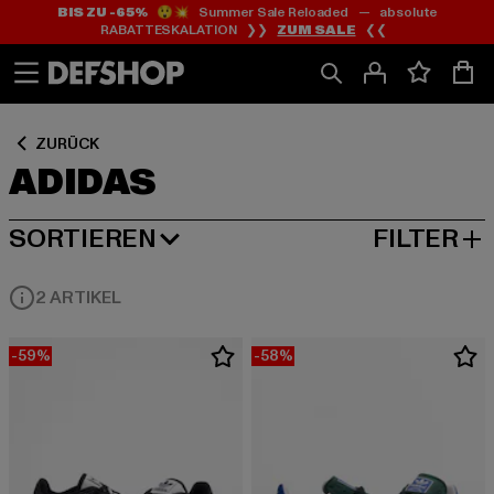
BIS ZU -65%
😲💥 Summer Sale Reloaded — absolute
Zum
Zum
Zum
RABATTESKALATION ❯❯
ZUM SALE
❮❮
Inhalt
Fußzeile
Produktraster
springen
springen
springen
ZURÜCK
ADIDAS
SORTIEREN
FILTER
BELIEBTESTE
2 ARTIKEL
-59%
-58%