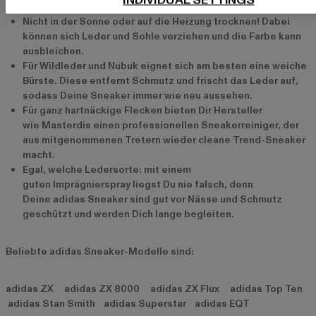
INDIVIDUAL SETTINGS
lässt Du sie einfach an der Luft trocknen.
Nicht in der Sonne oder auf die Heizung trocknen! Dabei
können sich Leder und Sohle verziehen und die Farbe kann
ausbleichen.
Für Wildleder und Nubuk eignet sich am besten eine weiche
Bürste. Diese entfernt Schmutz und frischt das Leder auf,
sodass Deine Sneaker immer wie neu aussehen.
Für ganz hartnäckige Flecken bieten Dir Hersteller
wie Masterdis einen professionellen Sneakerreiniger, der
aus mitgenommenen Tretern wieder cleane Trend-Sneaker
macht.
Egal, welche Ledersorte: mit einem
guten Imprägnierspray liegst Du nie falsch, denn
Deine adidas Sneaker sind gut vor Nässe und Schmutz
geschützt und werden Dich lange begleiten.
Beliebte adidas Sneaker-Modelle sind:
adidas ZX adidas ZX 8000 adidas ZX Flux adidas Top Ten
adidas Stan Smith adidas Superstar adidas EQT