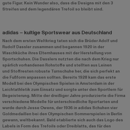
gute Figur. Kein Wunder also, dass die Designs mit den 3
Streifen und dem legendären Trefoil so bleibt sind.
adidas – kultige Sportswear aus Deutschland
Nach dem ersten Weltkrieg taten sich die Brüder Adolf und
Rudolf Dassler zusammen und begannen 1920 in der
Waschküche ihres Elternhauses mit der Herstellung von
Sportschuhen. Die Dasslers nutzten die nach dem Krieg nur
spärlich vorhandenen Rohstoffe und stellten aus Leinen
und Stoffresten robuste Turnschuhe her, die sich perfekt an
die Fußform anpassen sollten. Bereits 1928 kam das erste
Modell bei den Olympischen Spielen in Amsterdam in der
Leichtathletik zum Einsatz und sorgte unter den Sportlern für
Begeisterung. Mitte der dreißiger Jahre produrzierte die Firma
verschiedene Modelle für unterschiedliche Sportarten und
wurde durch Jesse Owens, der 1936 in adidas Schuhen vier
Goldmedaillen bei den Olympischen Sommerspielen in Berlin
gewann, weltbekannt. Bald etablierte sich auch das Logo des
Labels in Form des Trefoils oder Dreiblatts, das für den