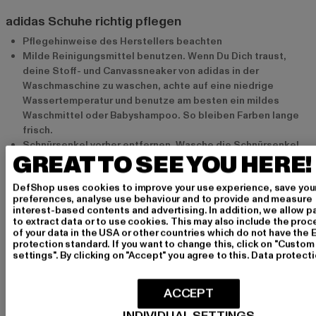
adidas Schuhe richtig pflegen
Pflegehinweise des Herstellers beachten
Milde Reinigungsmittel benutzen. Wenn Du Dich traust,
deine Stoff- und Canvassneaker von adidas in der
Waschmaschine zu waschen, achte auf eine niedrige
Wassertemperatur und benutze am besten ein mildes
Waschmittel oder Babyshampoo. So bleiben Farben lange
frisch.
Schnürsenkel vorher entfernen. Wasche die Schnürsenkel
GREAT TO SEE YOU HERE!
am besten separat in einem Wäschenetz. So werden sie
wieder schön sauber und verheddern sich nicht so schnell.
DefShop uses cookies to improve your use experience, save you
Beim Trocknen mit Zeitungpapier oder Tüchern austopfen.
preferences, analyse use behaviour and to provide and measure
So kannst Du sichergehen, dass Feuchtigkeit schnell aus
interest-based contents and advertising. In addition, we allow p
dem Material gezogen wird und deine adidas Sneaker ihre
to extract data or to use cookies. This may also include the pro
of your data in the USA or other countries which do not have the 
Form behalten.
protection standard. If you want to change this, click on "Custom
Sneaker aus echtem Leder niemals in der Maschine
settings". By clicking on "Accept" you agree to this.
Data protect
waschen! Maschinelles Waschen beschädigt das Material
und lässt es hart und unförmig werden.
ACCEPT
Flecken auf Deinen adidas Schuhen nur mit einer kleinen
Wassermenge und einem weichen Tuck abreiben. Danach