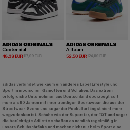
ADIDAS ORIGINALS
ADIDAS ORIGINALS
Centennial
Allteam
Derzeitiger Preis: 48,38 EUR
Aktionspreis: 117,99 EUR
Derzeitiger Preis: 52,50 EUR
Aktionspreis:
48,38 EUR
117,99 EUR
52,50 EUR
124,99 EUR
adidas verbindet wie kaum ein anderes Label Lifestyle und
Sport in modischen Klamotten und Schuhen. Das extrem
erfolgreiche Unternehmen aus Deutschland überzeugt seit
mehr als 60 Jahren mit ihrer trendigen Sportswear, die aus der
Streetwear-Szene und sogar der Popkultur längst nicht mehr
wegzudenken ist. Schuhe wie der Superstar, der EQT und sogar
die berüchtigte Adilette schaffen es nämlich regelmäßig in
unsere Schuhschränke und machen nicht nur beim Sport eine