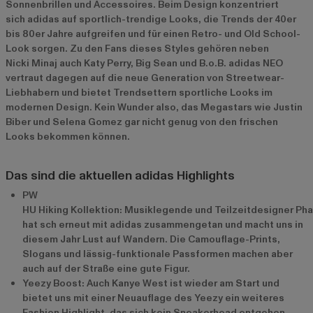
Sonnenbrillen und Accessoires. Beim Design konzentriert
sich adidas auf sportlich-trendige Looks, die Trends der 40er
bis 80er Jahre aufgreifen und für einen Retro- und Old School-
Look sorgen. Zu den Fans dieses Styles gehören neben
Nicki Minaj auch Katy Perry, Big Sean und B.o.B. adidas NEO
vertraut dagegen auf die neue Generation von Streetwear-
Liebhabern und bietet Trendsettern sportliche Looks im
modernen Design. Kein Wunder also, das Megastars wie Justin
Biber und Selena Gomez gar nicht genug von den frischen
Looks bekommen können.
Das sind die aktuellen adidas Highlights
PW
HU Hiking Kollektion: Musiklegende und Teilzeitdesigner Phar
hat sch erneut mit adidas zusammengetan und macht uns in
diesem Jahr Lust auf Wandern. Die Camouflage-Prints,
Slogans und lässig-funktionale Passformen machen aber
auch auf der Straße eine gute Figur.
Yeezy Boost: Auch Kanye West ist wieder am Start und
bietet uns mit einer Neuauflage des Yeezy ein weiteres
Fashion Highlight, das sich kein Sneakerhead entgehen