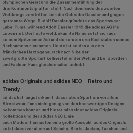
olympischen Geist und die Zusammenführung der
drei Kontinentalplatten steht. Nach dem Ende des zweiten
Weltkriegs zerstritten sich die Gebrüder Dassler und gingen
getrennte Wege. Rudolf Dassler gründete das Sportswear
Label Puma, während Adolf Dassler 1949 die adidas AG ins
Leben rief. Der heute weltbekannte Name setzt sich aus
seinem Spitznamen Adi und den ersten drei Buchstaben seines
Nachnamens zusammen. Heute ist adidas aus dem
fränkischen Herzogenaurach nach Nike der
zweitgrößte Sportartikelhersteller der Welt und bei Sportlern
und Fashion-Fans gleichermaßen beliebt.
adidas Originals und adidas NEO – Retro und
Trendy
adidas hat längst erkannt, dass neben Sportlern vor allem
Streetwear-Fans nicht genug von den hochwertigen Designs
bekommen können und bietet mit seiner adidas Originals
Kollektion und der adidas NEO Linie
auch Modeenthusiasten eine große Auswahl. adidas Originals
setzt dabei vor allem auf Schuhe, Shirts, Jacken, Taschen und