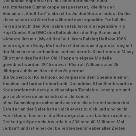
Der adidas Superstar ist im Zehenbereich mit einer
strukturierten Gummikappe ausgestattet, die ihm den
Beinamen „Shell Toe“ einbrachte. An den Seiten findest Du die
klassischen drei Streifen während das legendäre Trefoil die
Ferse zieht. In den 80er Jahren etablierte die legendäre Hip
Hop Combo Run DMC den Kultschuh in der Rap Szene und
widmete ihm mit „My adidas“ auf ihrem Raising Hell von 1986
einen eigenen Song. Bis heute ist der adidas Superstar eng mit
der Musikszene verbunden, sodass bereits Künstlern wie Missy
Elliott und den Red Hot Chili Peppers eigene Modelle
gewidmet wurden. 2015 entwarf Pharrell Williams zum 35-
jährigen Jubiläum des adidas Superstar
die Supercolor Kollektion und verpasste dem Sneakern einen
frischen und farbenfrohen Look. Der adidas Stan Smith wurde in
Kooperation mit dem gleichnamigen Tennisidol konzipiert und
gibt sich etwas minimalistischer. Er kommt
ohne Gummikappe daher und auch die charakteristischen drei
Streifen an der Seite halten sich etwas zurück und sind nur in
Form kleiner Löcher in die Seiten gestanzter Löcher zu sehen.
Der kultige Sportschuh wurde bis 205 rund 40 Millionen Mal
verkauft und ist einer der beliebtesten Sneaker aller Zeiten.